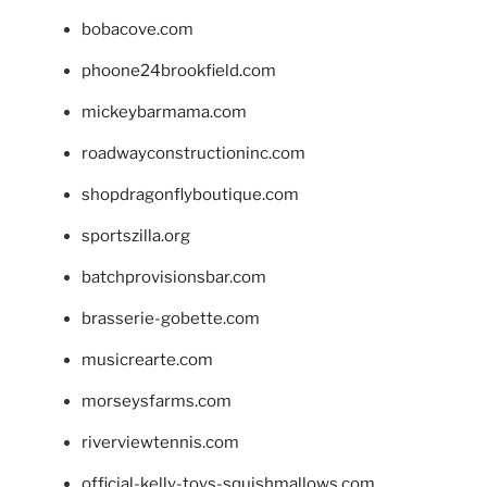
bobacove.com
phoone24brookfield.com
mickeybarmama.com
roadwayconstructioninc.com
shopdragonflyboutique.com
sportszilla.org
batchprovisionsbar.com
brasserie-gobette.com
musicrearte.com
morseysfarms.com
riverviewtennis.com
official-kelly-toys-squishmallows.com