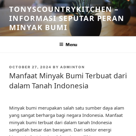
Skip
TONYSCOUNTRYKITCHEN –
to
INFORMASI SEPUTAR PERAN
content
MINYAK BUMI
Menu
POSTED
OCTOBER 27, 2024
BY
ADMINTON
ON
Manfaat Minyak Bumi Terbuat dari
dalam Tanah Indonesia
Minyak bumi merupakan salah satu sumber daya alam
yang sangat berharga bagi negara Indonesia. Manfaat
minyak bumi terbuat dari dalam tanah Indonesia
sangatlah besar dan beragam. Dari sektor energi