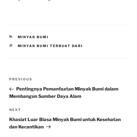
CATEGORIES
MINYAK BUMI
TAGS
MINYAK BUMI TERBUAT DARI
Post
Previous
PREVIOUS
navigation
Post
Pentingnya Pemanfaatan Minyak Bumi dalam
Membangun Sumber Daya Alam
Next
NEXT
Post
Khasiat Luar Biasa Minyak Bumi untuk Kesehatan
dan Kecantikan