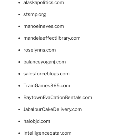
alaskapolitics.com
stsmp.org
manoelneves.com
mandelaeffectlibrary.com
roselynns.com
balanceyoganj.com
salesforceblogs.com
TrainGames365.com
BaytownEvaCationRentals.com
JabalpurCakeDelivery.com
halobjd.com
intelligenceqatar.com