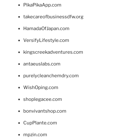
PikaPikaApp.com
takecareofbusinessdfw.org
HamadaOfJapan.com
VersifyLifestyle.com
kingscreekadventures.com
antaeuslabs.com
purelycleanchemdry.com
WishOping.com
shoplegacee.com
bonvivantshop.com
CupPlante.com
mpzin.com