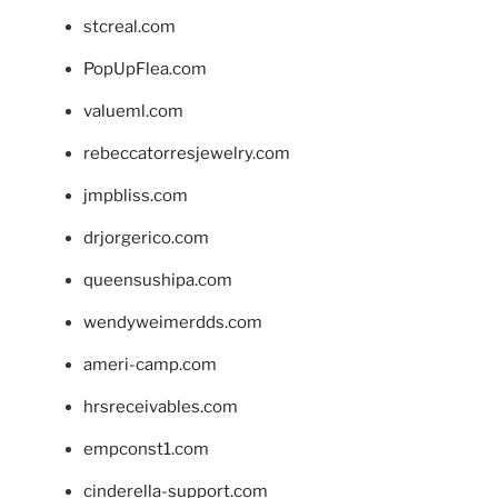
stcreal.com
PopUpFlea.com
valueml.com
rebeccatorresjewelry.com
jmpbliss.com
drjorgerico.com
queensushipa.com
wendyweimerdds.com
ameri-camp.com
hrsreceivables.com
empconst1.com
cinderella-support.com