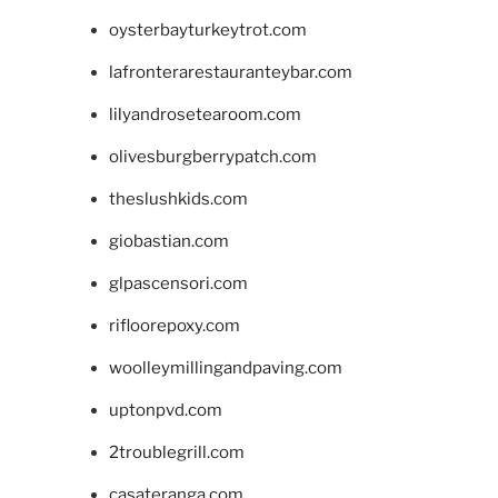
oysterbayturkeytrot.com
lafronterarestauranteybar.com
lilyandrosetearoom.com
olivesburgberrypatch.com
theslushkids.com
giobastian.com
glpascensori.com
rifloorepoxy.com
woolleymillingandpaving.com
uptonpvd.com
2troublegrill.com
casateranga.com