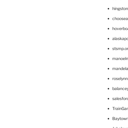
hingsto
choosea
hoverbo
alaskapo
stsmp.o
manoel
mandelae
roselyn
balance
salesfo
TrainG
Baytown