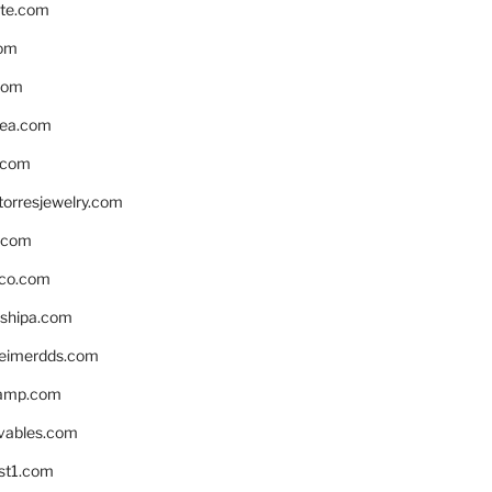
te.com
om
com
ea.com
.com
torresjewelry.com
s.com
ico.com
shipa.com
eimerdds.com
camp.com
ivables.com
st1.com