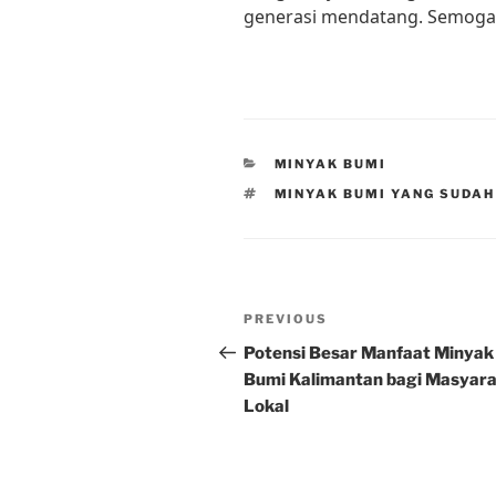
generasi mendatang. Semoga a
CATEGORIES
MINYAK BUMI
TAGS
MINYAK BUMI YANG SUDAH
Post
Previous
PREVIOUS
navigation
Post
Potensi Besar Manfaat Minyak
Bumi Kalimantan bagi Masyar
Lokal