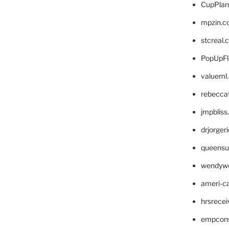
CupPlan
mpzin.c
stcreal.
PopUpFl
valueml
rebecca
jmpblis
drjorger
queensu
wendyw
ameri-
hrsrece
empcon