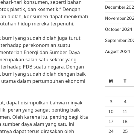
ehari-hari konsumen, seperti bahan
December 20
or, plastik, dan kosmetik.” Dengan
ah diolah, konsumen dapat menikmati
November 20
utuhan hidup mereka terpenuhi.
October 2024
k bumi yang sudah diolah juga turut
September 20
 terhadap perekonomian suatu
August 2024
ementerian Energi dan Sumber Daya
merupakan salah satu sektor yang
 terhadap PDB suatu negara. Dengan
k bumi yang sudah diolah dengan baik
lar utama dalam pertumbuhan ekonomi
M
T
3
4
ut, dapat disimpulkan bahwa minyak
iki peran yang sangat penting baik
10
11
en. Oleh karena itu, penting bagi kita
17
18
 sumber daya alam yang satu ini
tnya dapat terus dirasakan oleh
24
25