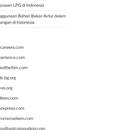
unaan LPG di Indonesia
nggunaan Bahan Bakar Avtur dalam
bangan di Indonesia
hcareers.com
xperience.com
edthefilm.com
ds-bg.org
ves.org
tees.com
rsexpress.com
venezuelaen.com
oodfoodcorporation.com