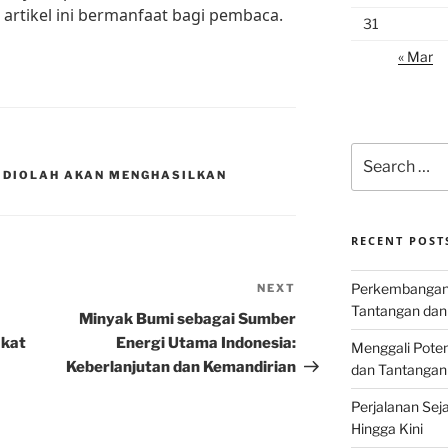
rtikel ini bermanfaat bagi pembaca.
31
« Mar
Search
for:
 DIOLAH AKAN MENGHASILKAN
RECENT POST
Perkembangan I
NEXT
Next
Tantangan dan
Post
Minyak Bumi sebagai Sumber
akat
Energi Utama Indonesia:
Menggali Poten
Keberlanjutan dan Kemandirian
dan Tantangan
Perjalanan Seja
Hingga Kini