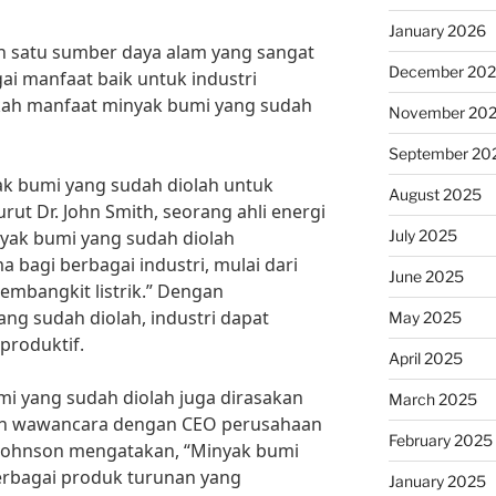
January 2026
 satu sumber daya alam yang sangat
December 20
ai manfaat baik untuk industri
ah manfaat minyak bumi yang sudah
November 20
September 20
k bumi yang sudah diolah untuk
August 2025
rut Dr. John Smith, seorang ahli energi
July 2025
nyak bumi yang sudah diolah
bagi berbagai industri, mulai dari
June 2025
pembangkit listrik.” Dengan
g sudah diolah, industri dapat
May 2025
produktif.
April 2025
mi yang sudah diolah juga dirasakan
March 2025
ah wawancara dengan CEO perusahaan
February 2025
 Johnson mengatakan, “Minyak bumi
erbagai produk turunan yang
January 2025