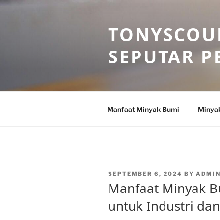
Skip
to
TONYSCOU
content
SEPUTAR P
Manfaat Minyak Bumi
Minya
POSTED
SEPTEMBER 6, 2024
BY
ADMI
ON
Manfaat Minyak B
untuk Industri d