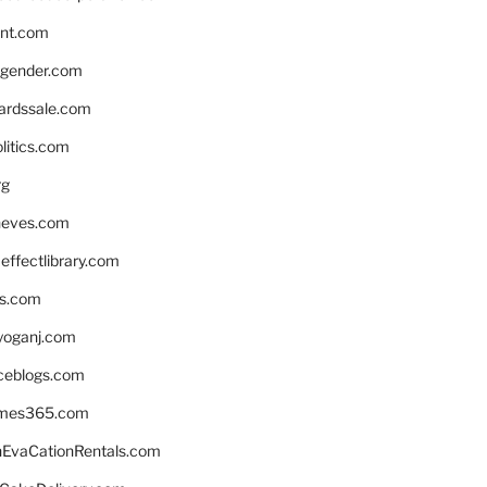
nnt.com
gender.com
ardssale.com
litics.com
rg
neves.com
ffectlibrary.com
ns.com
yoganj.com
rceblogs.com
ames365.com
EvaCationRentals.com