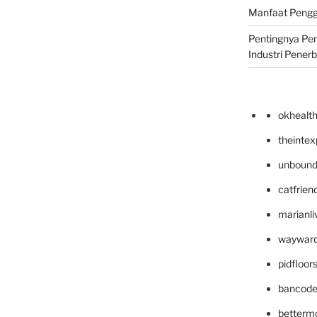
Manfaat Pengg
Pentingnya Pe
Industri Pener
okhealt
theinte
unbound
catfrien
marianli
wayward
pidfloo
bancode
betterm