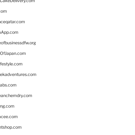
rCakeDelivery.com
.com
enceqatar.com
aApp.com
eofbusinessdfw.org
OfJapan.com
ifestyle.com
eekadventures.com
labs.com
leanchemdry.com
ing.com
acee.com
ntshop.com