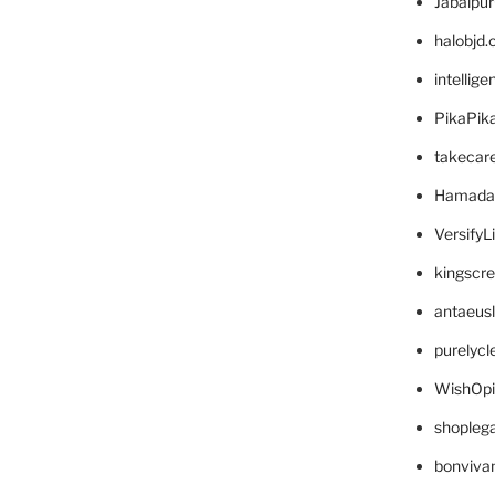
Jabalpu
halobjd
intellig
PikaPik
takecar
Hamada
VersifyL
kingscr
antaeus
purelyc
WishOp
shopleg
bonviva