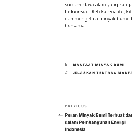
sumber daya alam yang sanga
Indonesia. Oleh karena itu, 
dan mengelola minyak bumi d
bersama.
CATEGORIES
MANFAAT MINYAK BUMI
TAGS
JELASKAN TENTANG MANF
Post
Previous
PREVIOUS
navigation
Post
Peran Minyak Bumi Terbuat dar
dalam Pembangunan Energi
Indonesia