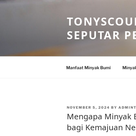
Skip
to
TONYSCOU
content
SEPUTAR P
Manfaat Minyak Bumi
Minya
POSTED
NOVEMBER 5, 2024
BY
ADMIN
ON
Mengapa Minyak 
bagi Kemajuan Ne