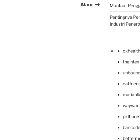
Alam
Manfaat Pengg
Pentingnya Pe
Industri Pener
okhealt
theinte
unbound
catfrien
marianli
wayward
pidfloo
bancode
betterm