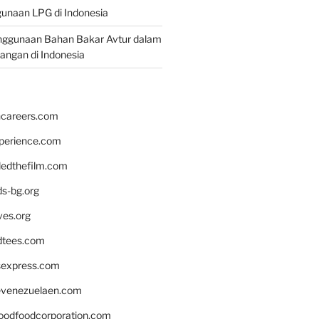
unaan LPG di Indonesia
nggunaan Bahan Bakar Avtur dalam
bangan di Indonesia
hcareers.com
xperience.com
edthefilm.com
ds-bg.org
ves.org
tees.com
rsexpress.com
venezuelaen.com
oodfoodcorporation.com