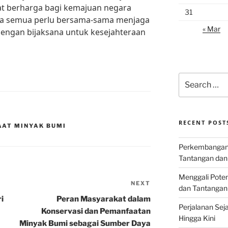
t berharga bagi kemajuan negara
31
kita semua perlu bersama-sama menjaga
« Mar
engan bijaksana untuk kesejahteraan
Search
for:
RECENT POST
AAT MINYAK BUMI
Perkembangan I
Tantangan dan
Menggali Poten
NEXT
Next
dan Tantangan
Post
i
Peran Masyarakat dalam
Perjalanan Seja
Konservasi dan Pemanfaatan
Hingga Kini
Minyak Bumi sebagai Sumber Daya