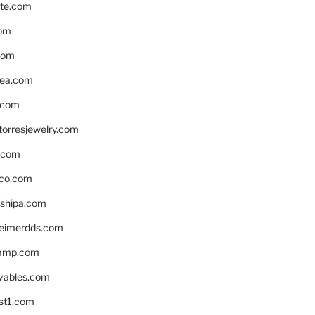
te.com
om
com
ea.com
.com
torresjewelry.com
s.com
ico.com
shipa.com
eimerdds.com
camp.com
ivables.com
st1.com