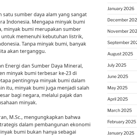
January 2026
 satu sumber daya alam yang sangat
December 20
ra Indonesia. Mengapa minyak bumi
ma, minyak bumi merupakan sumber
November 20
 untuk memenuhi kebutuhan listrik,
September 20
 Indonesia. Tanpa minyak bumi, banyak
kita akan terganggu.
August 2025
July 2025
an Energi dan Sumber Daya Mineral,
n minyak bumi terbesar ke-23 di
June 2025
betapa pentingnya minyak bumi dalam
in itu, minyak bumi juga menjadi salah
May 2025
sar bagi negara, melalui pajak dan
April 2025
rusahaan minyak.
March 2025
umiran, M.Sc., mengungkapkan bahwa
February 2025
 strategis dalam pembangunan ekonomi
Minyak bumi bukan hanya sebagai
January 2025