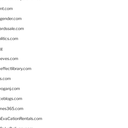
nnt.com
gender.com
ardssale.com
litics.com
rg
neves.com
ffectlibrary.com
ns.com
yoganj.com
rceblogs.com
ames365.com
EvaCationRentals.com