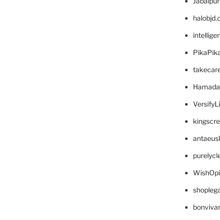
Jabalpu
halobjd
intellig
PikaPik
takecar
Hamada
VersifyL
kingscr
antaeus
purelyc
WishOp
shopleg
bonviva