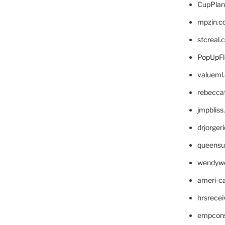
CupPlan
mpzin.c
stcreal.
PopUpFl
valueml
rebecca
jmpblis
drjorger
queensu
wendyw
ameri-
hrsrece
empcon