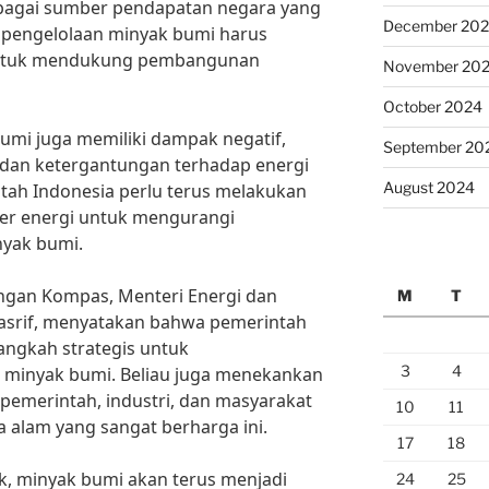
sebagai sumber pendapatan negara yang
December 20
u, pengelolaan minyak bumi harus
 untuk mendukung pembangunan
November 20
October 2024
mi juga memiliki dampak negatif,
September 20
 dan ketergantungan terhadap energi
August 2024
intah Indonesia perlu terus melakukan
mber energi untuk mengurangi
yak bumi.
gan Kompas, Menteri Energi dan
M
T
Tasrif, menyatakan bahwa pemerintah
angkah strategis untuk
3
4
 minyak bumi. Beliau juga menekankan
 pemerintah, industri, dan masyarakat
10
11
 alam yang sangat berharga ini.
17
18
k, minyak bumi akan terus menjadi
24
25