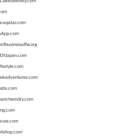
rCakeDelivery.com
.com
enceqatar.com
aApp.com
eofbusinessdfw.org
OfJapan.com
ifestyle.com
eekadventures.com
labs.com
leanchemdry.com
ing.com
acee.com
ntshop.com