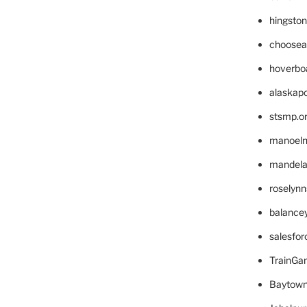
hingsto
choosea
hoverbo
alaskapo
stsmp.o
manoel
mandelae
roselyn
balance
salesfo
TrainG
Baytown