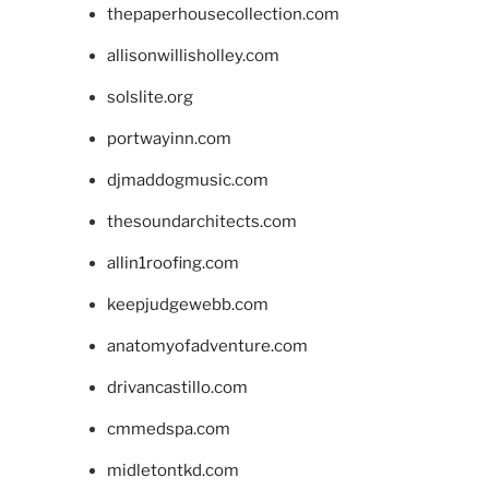
thepaperhousecollection.com
allisonwillisholley.com
solslite.org
portwayinn.com
djmaddogmusic.com
thesoundarchitects.com
allin1roofing.com
keepjudgewebb.com
anatomyofadventure.com
drivancastillo.com
cmmedspa.com
midletontkd.com