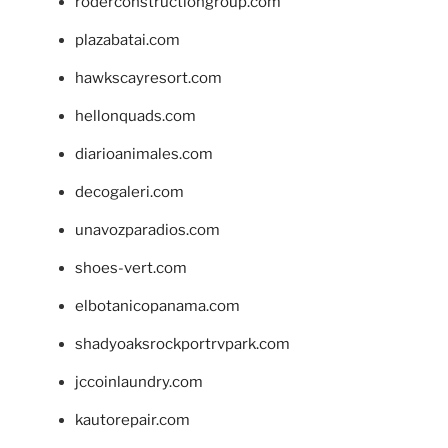
roderconstructiongroup.com
plazabatai.com
hawkscayresort.com
hellonquads.com
diarioanimales.com
decogaleri.com
unavozparadios.com
shoes-vert.com
elbotanicopanama.com
shadyoaksrockportrvpark.com
jccoinlaundry.com
kautorepair.com