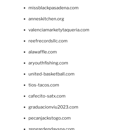
missblackpasadena.com
anneskitchen.org
valenciamarketytaqueria.com
reefrecordsllc.com
alawaffle.com
aryouthfishing.com
united-basketball.com
tios-tacos.com
cafecito-satx.com
graduacionviu2023.com
pecanjackstogo.com
zengardendayspa.com