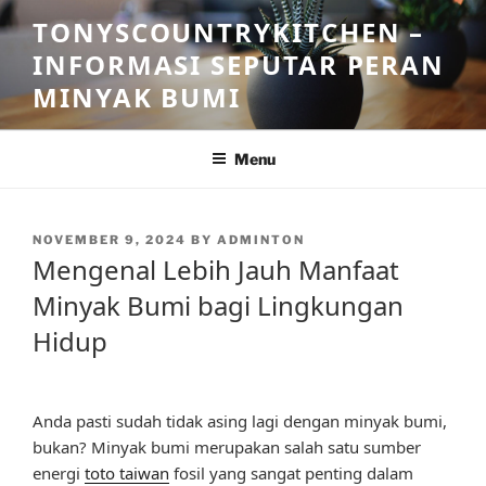
Skip
TONYSCOUNTRYKITCHEN –
to
INFORMASI SEPUTAR PERAN
content
MINYAK BUMI
Menu
POSTED
NOVEMBER 9, 2024
BY
ADMINTON
ON
Mengenal Lebih Jauh Manfaat
Minyak Bumi bagi Lingkungan
Hidup
Anda pasti sudah tidak asing lagi dengan minyak bumi,
bukan? Minyak bumi merupakan salah satu sumber
energi
toto taiwan
fosil yang sangat penting dalam