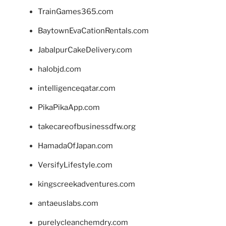
TrainGames365.com
BaytownEvaCationRentals.com
JabalpurCakeDelivery.com
halobjd.com
intelligenceqatar.com
PikaPikaApp.com
takecareofbusinessdfw.org
HamadaOfJapan.com
VersifyLifestyle.com
kingscreekadventures.com
antaeuslabs.com
purelycleanchemdry.com