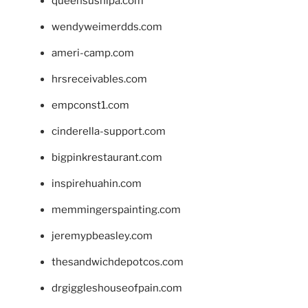
queensushipa.com
wendyweimerdds.com
ameri-camp.com
hrsreceivables.com
empconst1.com
cinderella-support.com
bigpinkrestaurant.com
inspirehuahin.com
memmingerspainting.com
jeremypbeasley.com
thesandwichdepotcos.com
drgiggleshouseofpain.com