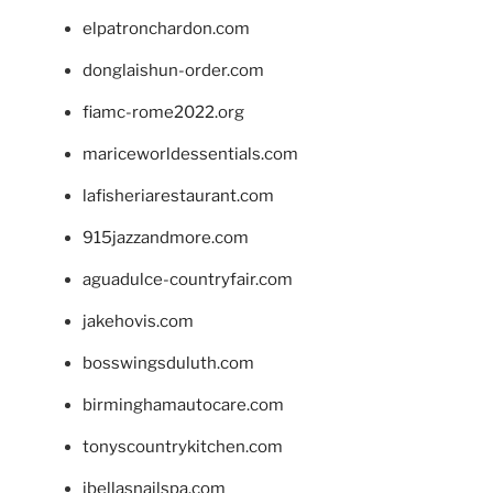
elpatronchardon.com
donglaishun-order.com
fiamc-rome2022.org
mariceworldessentials.com
lafisheriarestaurant.com
915jazzandmore.com
aguadulce-countryfair.com
jakehovis.com
bosswingsduluth.com
birminghamautocare.com
tonyscountrykitchen.com
jbellasnailspa.com