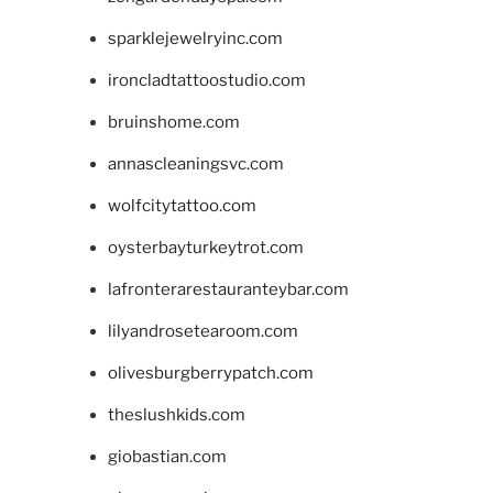
sparklejewelryinc.com
ironcladtattoostudio.com
bruinshome.com
annascleaningsvc.com
wolfcitytattoo.com
oysterbayturkeytrot.com
lafronterarestauranteybar.com
lilyandrosetearoom.com
olivesburgberrypatch.com
theslushkids.com
giobastian.com