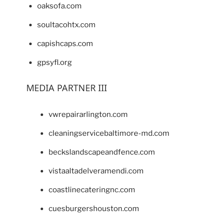
oaksofa.com
soultacohtx.com
capishcaps.com
gpsyfl.org
MEDIA PARTNER III
vwrepairarlington.com
cleaningservicebaltimore-md.com
beckslandscapeandfence.com
vistaaltadelveramendi.com
coastlinecateringnc.com
cuesburgershouston.com