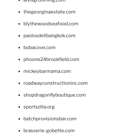
alvisgrooming.com
thegeorginaestate.com
blythewoodseafood.com
paolosdelibangkok.com
bobacove.com
phoone24brookfield.com
mickeybarmama.com
roadwayconstructioninc.com
shopdragonflyboutique.com
sportszilla.org
batchprovisionsbar.com
brasserie-gobette.com