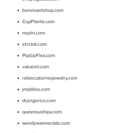
bonvivantshop.com
CupPlante.com
mpzin.com
stcreal.com
PopUpFlea.com
valueml.com
rebeccatorresjewelry.com
jmpbliss.com
drjorgerico.com
queensushipa.com
wendyweimerdds.com