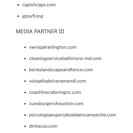
capishcaps.com
gpsyfl.org
MEDIA PARTNER III
vwrepairarlington.com
cleaningservicebaltimore-md.com
beckslandscapeandfence.com
vistaaltadelveramendi.com
coastlinecateringnc.com
cuesburgershouston.com
psicologiaespecializadaencampeche.com
dmtacos.com