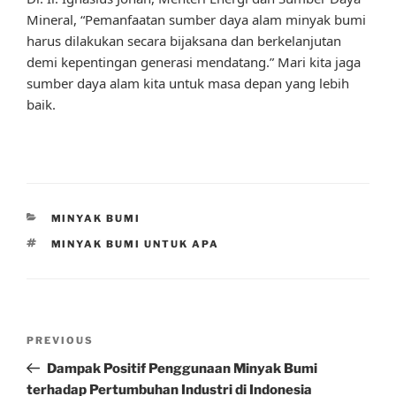
Mineral, “Pemanfaatan sumber daya alam minyak bumi
harus dilakukan secara bijaksana dan berkelanjutan
demi kepentingan generasi mendatang.” Mari kita jaga
sumber daya alam kita untuk masa depan yang lebih
baik.
CATEGORIES
MINYAK BUMI
TAGS
MINYAK BUMI UNTUK APA
Post
Previous
PREVIOUS
navigation
Post
Dampak Positif Penggunaan Minyak Bumi
terhadap Pertumbuhan Industri di Indonesia