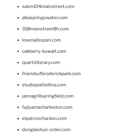
salon104mainstreet.com
alkaspringswater.com
318mainstreet8h.com
lovenailsspari.com
oakberry-kuwait.com
quartzliterary.com
friendsofbroderickpark.com
studiopiattellina.com
jannagrillspringfield.com
fujiyamacharleston.com
elpatronchardon.com
donglaishun-order.com