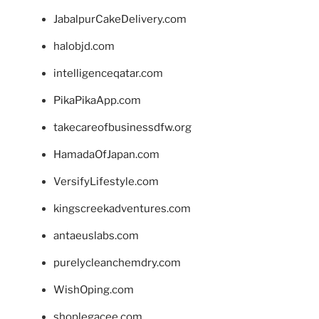
JabalpurCakeDelivery.com
halobjd.com
intelligenceqatar.com
PikaPikaApp.com
takecareofbusinessdfw.org
HamadaOfJapan.com
VersifyLifestyle.com
kingscreekadventures.com
antaeuslabs.com
purelycleanchemdry.com
WishOping.com
shoplegacee.com