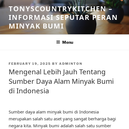
Skip
TONYSCOUNTRYKITCHEN –
to
INFORMASI SEPUTAR PERAN
content
MINYAK BUMI
Menu
POSTED
FEBRUARY 19, 2025
BY
ADMINTON
ON
Mengenal Lebih Jauh Tentang
Sumber Daya Alam Minyak Bumi
di Indonesia
Sumber daya alam minyak bumi di Indonesia
merupakan salah satu aset yang sangat berharga bagi
negara kita. Minyak bumi adalah salah satu sumber