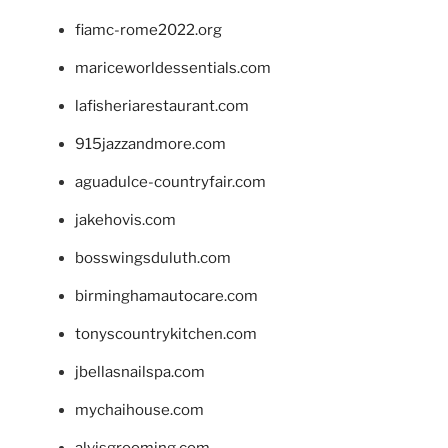
fiamc-rome2022.org
mariceworldessentials.com
lafisheriarestaurant.com
915jazzandmore.com
aguadulce-countryfair.com
jakehovis.com
bosswingsduluth.com
birminghamautocare.com
tonyscountrykitchen.com
jbellasnailspa.com
mychaihouse.com