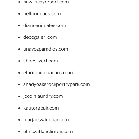
hawkscayresort.com
hellonquads.com
diarioanimales.com
decogaleri.com
unavozparadios.com
shoes-vert.com
elbotanicopanama.com
shadyoaksrockportrvpark.com
jccoinlaundry.com
kautorepair.com
marjaeswinebar.com
elmazatlanclinton.com