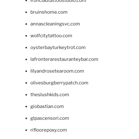
ironcladtattoostudio.com
bruinshome.com
annascleaningsvc.com
wolfcitytattoo.com
oysterbayturkeytrot.com
lafronterarestauranteybar.com
lilyandrosetearoom.com
olivesburgberrypatch.com
theslushkids.com
giobastian.com
glpascensori.com
rifloorepoxy.com