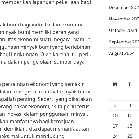
a memberikan lapangan pekerjaan bagi
December 20
November 20
k bumi bagi industri dan ekonomi,
October 2024
 minyak bumi memiliki peran yang
tabilitas ekonomi suatu negara. Namun,
September 20
nggunaan minyak bumi yang berlebihan
August 2024
agi lingkungan. Oleh karena itu, perlu
sana dalam pengelolaan sumber daya
an persaingan ekonomi yang semakin
M
T
dalam mengenai manfaat minyak bumi
gatlah penting. Seperti yang dikatakan
3
4
rang pakar ekonomi, “Kita perlu terus
n inovasi dalam penggunaan minyak
10
11
kan manfaatnya bagi kemajuan
17
18
an demikian, kita dapat memanfaatkan
 maksimal untuk mendukung
24
25