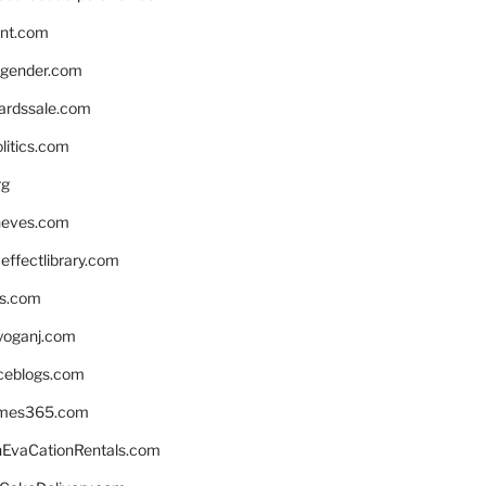
nnt.com
gender.com
ardssale.com
litics.com
rg
neves.com
ffectlibrary.com
ns.com
yoganj.com
rceblogs.com
ames365.com
EvaCationRentals.com