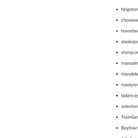
hingsto
choosea
hoverbo
alaskapo
stsmp.o
manoel
mandelae
roselyn
balance
salesfo
TrainG
Baytown