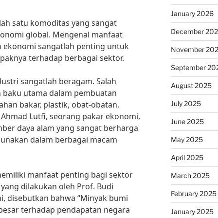
January 2026
lah satu komoditas yang sangat
December 20
konomi global. Mengenal manfaat
n ekonomi sangatlah penting untuk
November 20
aknya terhadap berbagai sektor.
September 20
ustri sangatlah beragam. Salah
August 2025
an baku utama dalam pembuatan
July 2025
ahan bakar, plastik, obat-obatan,
 Ahmad Lutfi, seorang pakar ekonomi,
June 2025
ber daya alam yang sangat berharga
digunakan dalam berbagai macam
May 2025
April 2025
memiliki manfaat penting bagi sektor
March 2025
yang dilakukan oleh Prof. Budi
February 2025
mi, disebutkan bahwa “Minyak bumi
besar terhadap pendapatan negara
January 2025