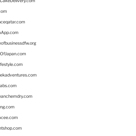
rCakeDelivery.com
.com
enceqatar.com
aApp.com
eofbusinessdfw.org
OfJapan.com
ifestyle.com
eekadventures.com
labs.com
leanchemdry.com
ing.com
acee.com
ntshop.com