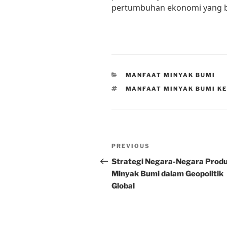
pertumbuhan ekonomi yang b
CATEGORIES
MANFAAT MINYAK BUMI
TAGS
MANFAAT MINYAK BUMI KE
Post
Previous
PREVIOUS
navigation
Post
Strategi Negara-Negara Prod
Minyak Bumi dalam Geopolitik
Global