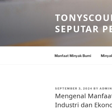
Skip
to
TONYSCOU
content
SEPUTAR P
Manfaat Minyak Bumi
Minya
POSTED
SEPTEMBER 3, 2024
BY
ADMI
ON
Mengenal Manfaat
Industri dan Ekon