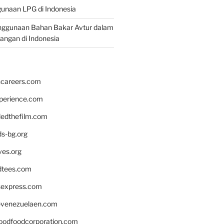
unaan LPG di Indonesia
nggunaan Bahan Bakar Avtur dalam
bangan di Indonesia
hcareers.com
xperience.com
edthefilm.com
ds-bg.org
ves.org
tees.com
rsexpress.com
venezuelaen.com
oodfoodcorporation.com