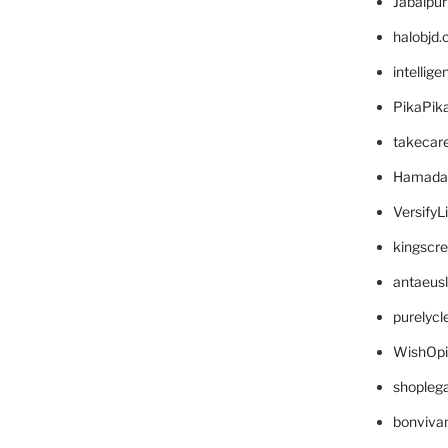
Jabalpu
halobjd
intellig
PikaPik
takecar
Hamada
VersifyL
kingscr
antaeus
purelyc
WishOp
shopleg
bonviva