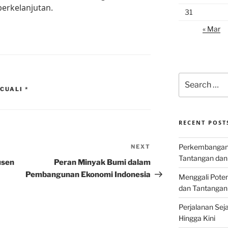
erkelanjutan.
31
« Mar
Search
for:
CUALI *
RECENT POST
Perkembangan I
NEXT
Next
Tantangan dan
Post
usen
Peran Minyak Bumi dalam
Pembangunan Ekonomi Indonesia
Menggali Poten
dan Tantangan
Perjalanan Seja
Hingga Kini