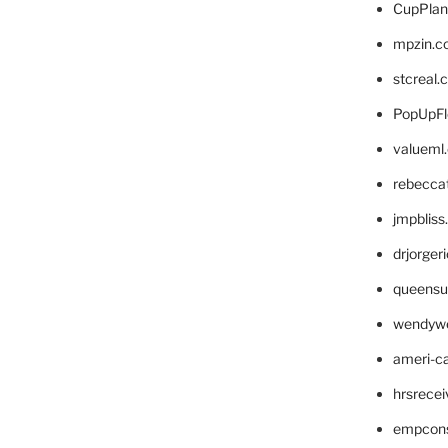
CupPlan
mpzin.c
stcreal.
PopUpFl
valueml
rebecca
jmpblis
drjorger
queensu
wendyw
ameri-
hrsrece
empcon