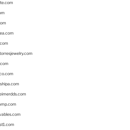
te.com
om
com
ea.com
.com
torresjewelry.com
s.com
ico.com
shipa.com
eimerdds.com
camp.com
ivables.com
st1.com