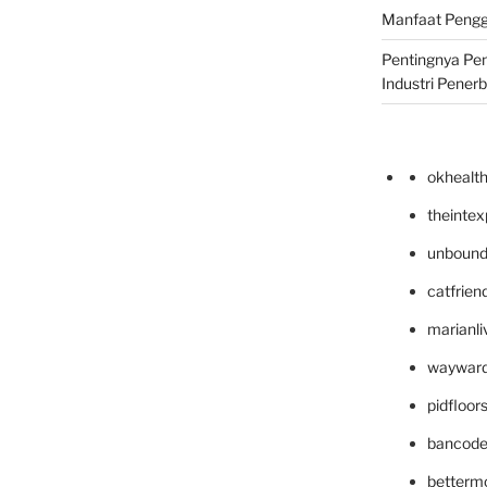
Manfaat Pengg
Pentingnya Pe
Industri Pener
okhealt
theinte
unbound
catfrien
marianli
wayward
pidfloo
bancode
betterm