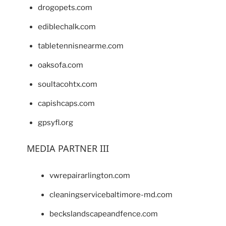
drogopets.com
ediblechalk.com
tabletennisnearme.com
oaksofa.com
soultacohtx.com
capishcaps.com
gpsyfl.org
MEDIA PARTNER III
vwrepairarlington.com
cleaningservicebaltimore-md.com
beckslandscapeandfence.com