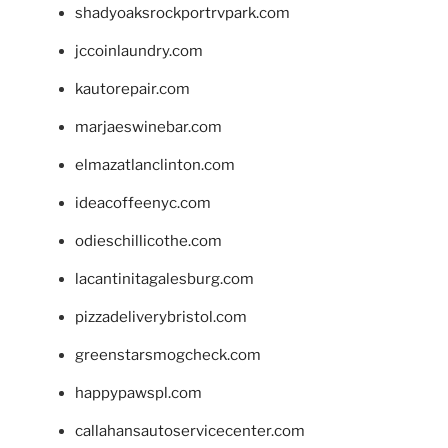
shadyoaksrockportrvpark.com
jccoinlaundry.com
kautorepair.com
marjaeswinebar.com
elmazatlanclinton.com
ideacoffeenyc.com
odieschillicothe.com
lacantinitagalesburg.com
pizzadeliverybristol.com
greenstarsmogcheck.com
happypawspl.com
callahansautoservicecenter.com