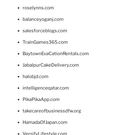
roselynns.com
balanceyoganj.com
salesforceblogs.com
TrainGames365.com
BaytownEvaCationRentals.com
JabalpurCakeDelivery.com
halobjd.com
intelligenceqatar.com
PikaPikaApp.com
takecareofbusinessdfw.org
HamadaOfJapan.com
VersifyLifestyle.com