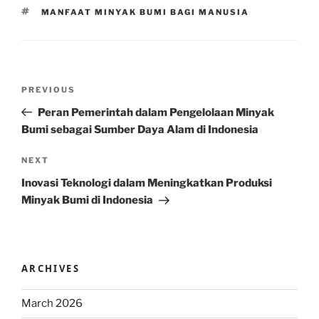
TAGS
MANFAAT MINYAK BUMI BAGI MANUSIA
Post
Previous
PREVIOUS
navigation
Post
Peran Pemerintah dalam Pengelolaan Minyak
Bumi sebagai Sumber Daya Alam di Indonesia
Next
NEXT
Post
Inovasi Teknologi dalam Meningkatkan Produksi
Minyak Bumi di Indonesia
ARCHIVES
March 2026