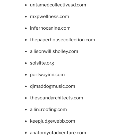
untamedcollectivesd.com
mxpwellness.com
infernocanine.com
thepaperhousecollection.com
allisonwillisholley.com
solslite.org
portwayinn.com
djmaddogmusic.com
thesoundarchitects.com
allin1roofing.com
keepjudgewebb.com
anatomyofadventure.com