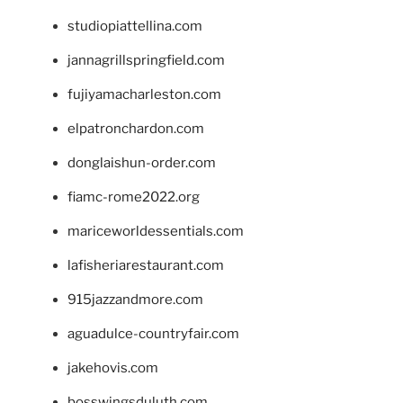
studiopiattellina.com
jannagrillspringfield.com
fujiyamacharleston.com
elpatronchardon.com
donglaishun-order.com
fiamc-rome2022.org
mariceworldessentials.com
lafisheriarestaurant.com
915jazzandmore.com
aguadulce-countryfair.com
jakehovis.com
bosswingsduluth.com