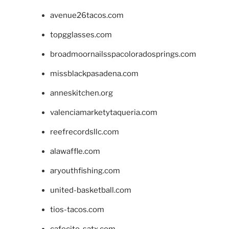
avenue26tacos.com
topgglasses.com
broadmoornailsspacoloradosprings.com
missblackpasadena.com
anneskitchen.org
valenciamarketytaqueria.com
reefrecordsllc.com
alawaffle.com
aryouthfishing.com
united-basketball.com
tios-tacos.com
cafecito-satx.com