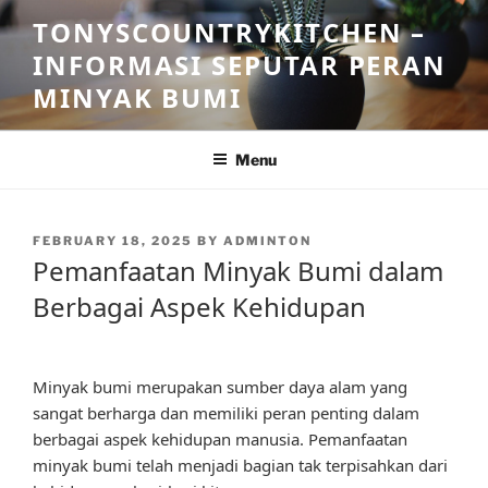
Skip
TONYSCOUNTRYKITCHEN –
to
INFORMASI SEPUTAR PERAN
content
MINYAK BUMI
Menu
POSTED
FEBRUARY 18, 2025
BY
ADMINTON
ON
Pemanfaatan Minyak Bumi dalam
Berbagai Aspek Kehidupan
Minyak bumi merupakan sumber daya alam yang
sangat berharga dan memiliki peran penting dalam
berbagai aspek kehidupan manusia. Pemanfaatan
minyak bumi telah menjadi bagian tak terpisahkan dari