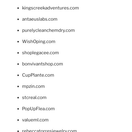
kingscreekadventures.com
antaeuslabs.com
purelycleanchemdry.com
WishOping.com
shoplegacee.com
bonvivantshop.com
CupPlante.com
mpzin.com
stcreal.com
PopUpFlea.com
valueml.com
rebeccatorresjewelry.com