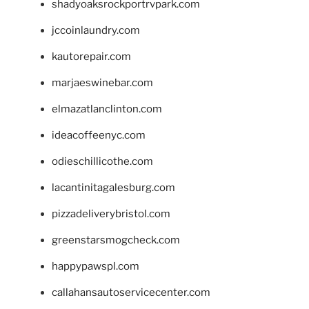
shadyoaksrockportrvpark.com
jccoinlaundry.com
kautorepair.com
marjaeswinebar.com
elmazatlanclinton.com
ideacoffeenyc.com
odieschillicothe.com
lacantinitagalesburg.com
pizzadeliverybristol.com
greenstarsmogcheck.com
happypawspl.com
callahansautoservicecenter.com