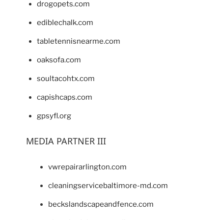
drogopets.com
ediblechalk.com
tabletennisnearme.com
oaksofa.com
soultacohtx.com
capishcaps.com
gpsyfl.org
MEDIA PARTNER III
vwrepairarlington.com
cleaningservicebaltimore-md.com
beckslandscapeandfence.com