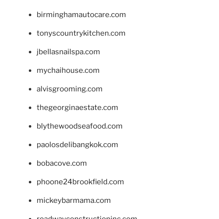
birminghamautocare.com
tonyscountrykitchen.com
jbellasnailspa.com
mychaihouse.com
alvisgrooming.com
thegeorginaestate.com
blythewoodseafood.com
paolosdelibangkok.com
bobacove.com
phoone24brookfield.com
mickeybarmama.com
roadwayconstructioninc.com