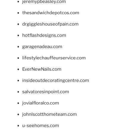
jeremypbeasley.com
thesandwichdepotcos.com
drgiggleshouseofpain.com
hotflashdesigns.com
garagenadeau.com
lifestylechauffeurservice.com
EverNewNails.com
insideoutdecoratingcentre.com
salvatoresinpoint.com
jovialfloralco.com
johnlscotthometeam.com
u-seehomes.com