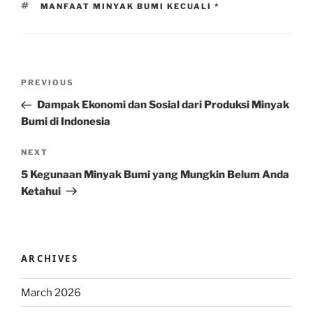
TAGS
MANFAAT MINYAK BUMI KECUALI *
Post
Previous
PREVIOUS
navigation
Post
Dampak Ekonomi dan Sosial dari Produksi Minyak
Bumi di Indonesia
Next
NEXT
Post
5 Kegunaan Minyak Bumi yang Mungkin Belum Anda
Ketahui
ARCHIVES
March 2026