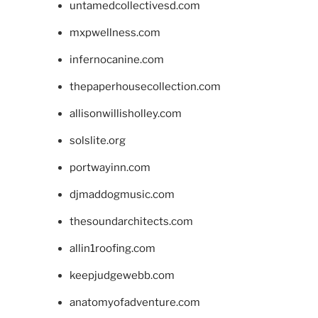
untamedcollectivesd.com
mxpwellness.com
infernocanine.com
thepaperhousecollection.com
allisonwillisholley.com
solslite.org
portwayinn.com
djmaddogmusic.com
thesoundarchitects.com
allin1roofing.com
keepjudgewebb.com
anatomyofadventure.com