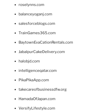
roselynns.com
balanceyoganj.com
salesforceblogs.com
TrainGames365.com
BaytownEvaCationRentals.com
JabalpurCakeDelivery.com
halobjd.com
intelligenceqatar.com
PikaPikaApp.com
takecareofbusinessdfw.org
HamadaOfJapan.com
VersifyLifestyle.com