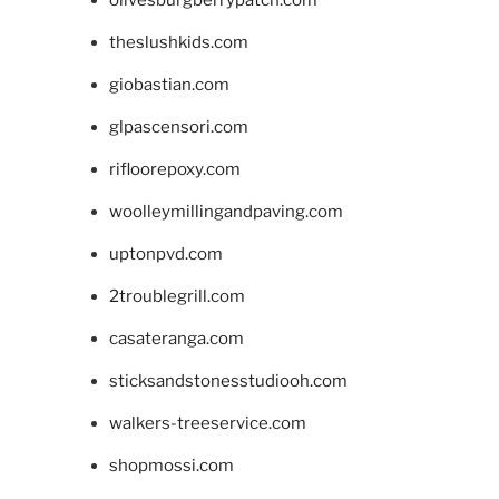
olivesburgberrypatch.com
theslushkids.com
giobastian.com
glpascensori.com
rifloorepoxy.com
woolleymillingandpaving.com
uptonpvd.com
2troublegrill.com
casateranga.com
sticksandstonesstudiooh.com
walkers-treeservice.com
shopmossi.com