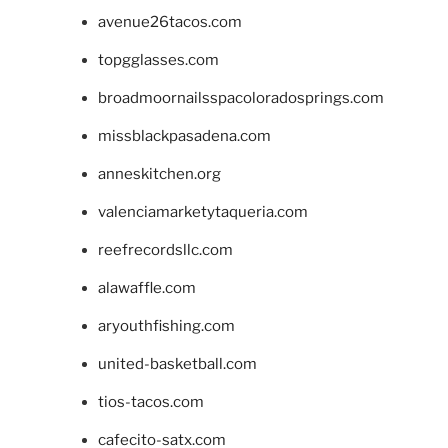
avenue26tacos.com
topgglasses.com
broadmoornailsspacoloradosprings.com
missblackpasadena.com
anneskitchen.org
valenciamarketytaqueria.com
reefrecordsllc.com
alawaffle.com
aryouthfishing.com
united-basketball.com
tios-tacos.com
cafecito-satx.com