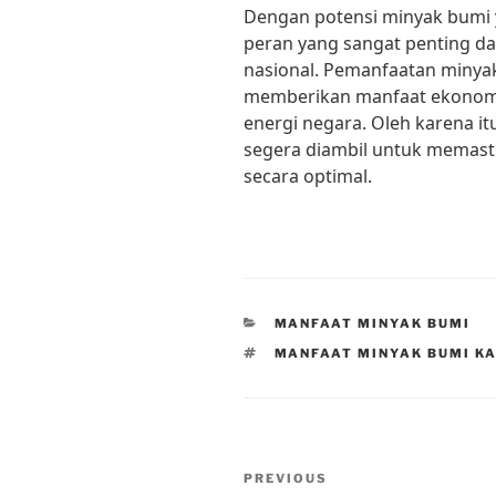
Dengan potensi minyak bumi 
peran yang sangat penting d
nasional. Pemanfaatan minya
memberikan manfaat ekonomi,
energi negara. Oleh karena it
segera diambil untuk memasti
secara optimal.
CATEGORIES
MANFAAT MINYAK BUMI
TAGS
MANFAAT MINYAK BUMI K
Post
Previous
PREVIOUS