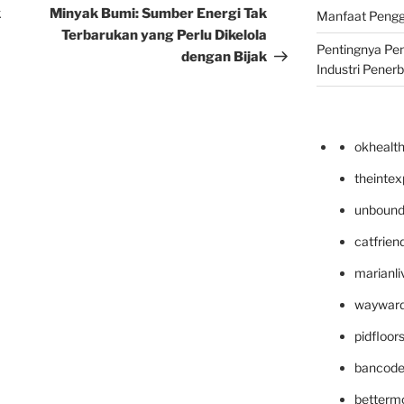
Post
k
Minyak Bumi: Sumber Energi Tak
Manfaat Pengg
Terbarukan yang Perlu Dikelola
Pentingnya Pe
dengan Bijak
Industri Pener
okhealt
theinte
unbound
catfrien
marianli
wayward
pidfloo
bancode
betterm