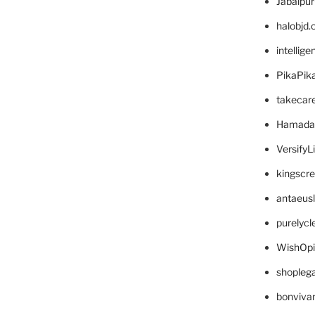
Jabalpu
halobjd
intellig
PikaPik
takecar
Hamada
VersifyL
kingscr
antaeus
purelyc
WishOp
shopleg
bonviva