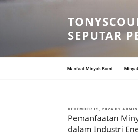
Skip
to
TONYSCOU
content
SEPUTAR P
Manfaat Minyak Bumi
Minya
POSTED
DECEMBER 15, 2024
BY
ADMIN
ON
Pemanfaatan Miny
dalam Industri En