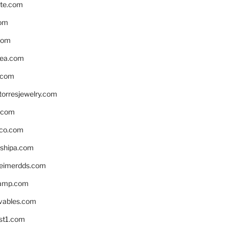
te.com
om
com
ea.com
.com
torresjewelry.com
s.com
ico.com
shipa.com
eimerdds.com
camp.com
ivables.com
st1.com