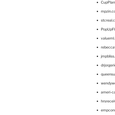
CupPlan
mpzin.c
stcreal.
PopUpFl
valueml
rebecca
jmpblis
drjorger
queensu
wendyw
ameri-
hrsrece
empcon