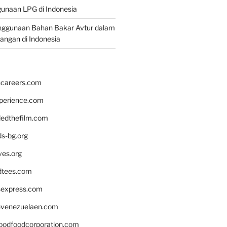
unaan LPG di Indonesia
nggunaan Bahan Bakar Avtur dalam
bangan di Indonesia
hcareers.com
xperience.com
edthefilm.com
ds-bg.org
ves.org
tees.com
rsexpress.com
venezuelaen.com
oodfoodcorporation.com