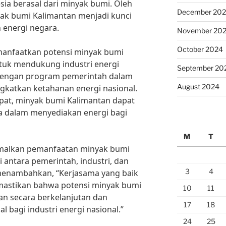
ia berasal dari minyak bumi. Oleh
December 20
yak bumi Kalimantan menjadi kunci
energi negara.
November 20
October 2024
manfaatkan potensi minyak bumi
tuk mendukung industri energi
September 20
an dengan program pemerintah dalam
August 2024
ngkatkan ketahanan energi nasional.
at, minyak bumi Kalimantan dapat
ma dalam menyediakan energi bagi
M
T
malkan pemanfaatan minyak bumi
i antara pemerintah, industri, dan
3
4
menambahkan, “Kerjasama yang baik
mastikan bahwa potensi minyak bumi
10
11
an secara berkelanjutan dan
17
18
bagi industri energi nasional.”
24
25