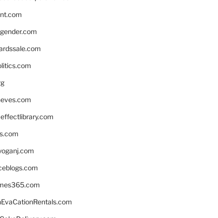
nnt.com
gender.com
ardssale.com
litics.com
rg
neves.com
ffectlibrary.com
ns.com
yoganj.com
rceblogs.com
ames365.com
EvaCationRentals.com