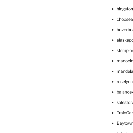
hingsto
choosea
hoverbo
alaskapo
stsmp.o
manoel
mandelae
roselyn
balance
salesfo
TrainG
Baytown