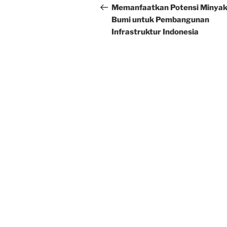
navigation
Post
Memanfaatkan Potensi Minya
Bumi untuk Pembangunan
Infrastruktur Indonesia