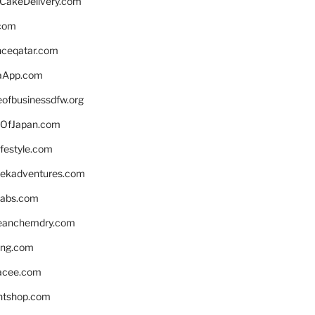
rCakeDelivery.com
.com
enceqatar.com
aApp.com
eofbusinessdfw.org
OfJapan.com
ifestyle.com
eekadventures.com
labs.com
leanchemdry.com
ing.com
acee.com
ntshop.com