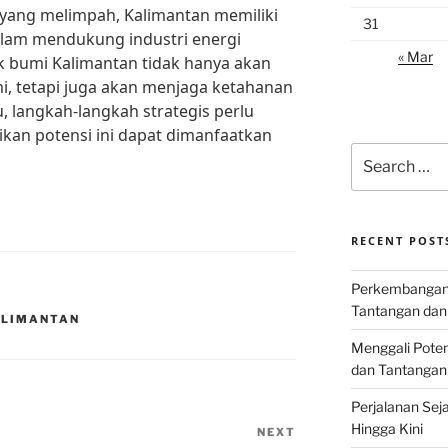
yang melimpah, Kalimantan memiliki
31
alam mendukung industri energi
« Mar
k bumi Kalimantan tidak hanya akan
 tetapi juga akan menjaga ketahanan
u, langkah-langkah strategis perlu
kan potensi ini dapat dimanfaatkan
Search
for:
RECENT POST
Perkembangan I
Tantangan dan
ALIMANTAN
Menggali Poten
dan Tantangan
Perjalanan Seja
Hingga Kini
NEXT
Next