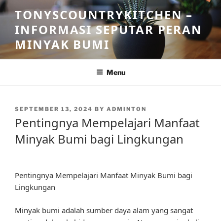
Skip
TONYSCOUNTRYKITCHEN –
to
INFORMASI SEPUTAR PERAN
content
MINYAK BUMI
Menu
POSTED
SEPTEMBER 13, 2024
BY
ADMINTON
ON
Pentingnya Mempelajari Manfaat
Minyak Bumi bagi Lingkungan
Pentingnya Mempelajari Manfaat Minyak Bumi bagi
Lingkungan
Minyak bumi adalah sumber daya alam yang sangat