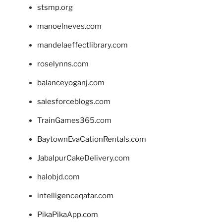
stsmp.org
manoelneves.com
mandelaeffectlibrary.com
roselynns.com
balanceyoganj.com
salesforceblogs.com
TrainGames365.com
BaytownEvaCationRentals.com
JabalpurCakeDelivery.com
halobjd.com
intelligenceqatar.com
PikaPikaApp.com