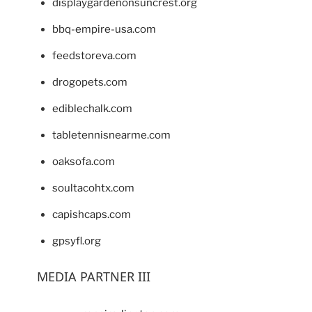
displaygardenonsuncrest.org
bbq-empire-usa.com
feedstoreva.com
drogopets.com
ediblechalk.com
tabletennisnearme.com
oaksofa.com
soultacohtx.com
capishcaps.com
gpsyfl.org
MEDIA PARTNER III