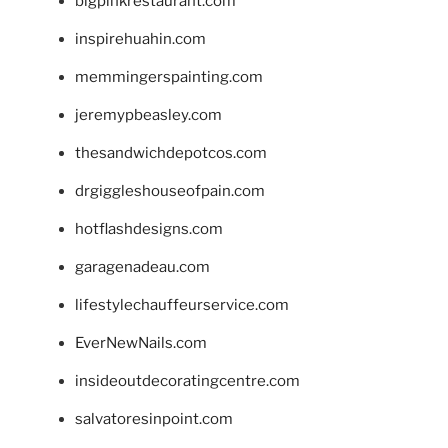
bigpinkrestaurant.com
inspirehuahin.com
memmingerspainting.com
jeremypbeasley.com
thesandwichdepotcos.com
drgiggleshouseofpain.com
hotflashdesigns.com
garagenadeau.com
lifestylechauffeurservice.com
EverNewNails.com
insideoutdecoratingcentre.com
salvatoresinpoint.com