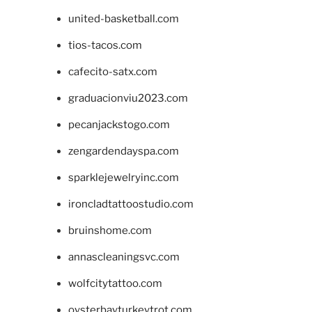
united-basketball.com
tios-tacos.com
cafecito-satx.com
graduacionviu2023.com
pecanjackstogo.com
zengardendayspa.com
sparklejewelryinc.com
ironcladtattoostudio.com
bruinshome.com
annascleaningsvc.com
wolfcitytattoo.com
oysterbayturkeytrot.com