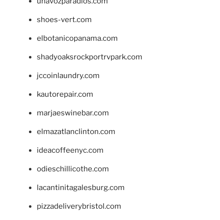
unavozparadios.com
shoes-vert.com
elbotanicopanama.com
shadyoaksrockportrvpark.com
jccoinlaundry.com
kautorepair.com
marjaeswinebar.com
elmazatlanclinton.com
ideacoffeenyc.com
odieschillicothe.com
lacantinitagalesburg.com
pizzadeliverybristol.com