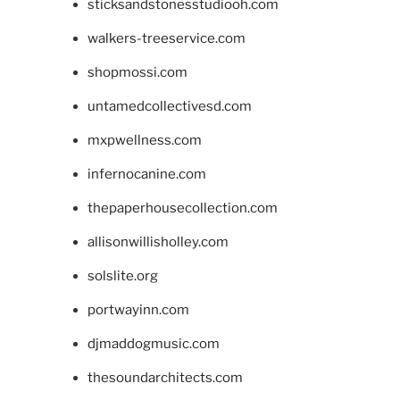
sticksandstonesstudiooh.com
walkers-treeservice.com
shopmossi.com
untamedcollectivesd.com
mxpwellness.com
infernocanine.com
thepaperhousecollection.com
allisonwillisholley.com
solslite.org
portwayinn.com
djmaddogmusic.com
thesoundarchitects.com