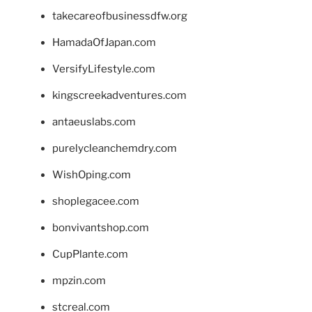
takecareofbusinessdfw.org
HamadaOfJapan.com
VersifyLifestyle.com
kingscreekadventures.com
antaeuslabs.com
purelycleanchemdry.com
WishOping.com
shoplegacee.com
bonvivantshop.com
CupPlante.com
mpzin.com
stcreal.com