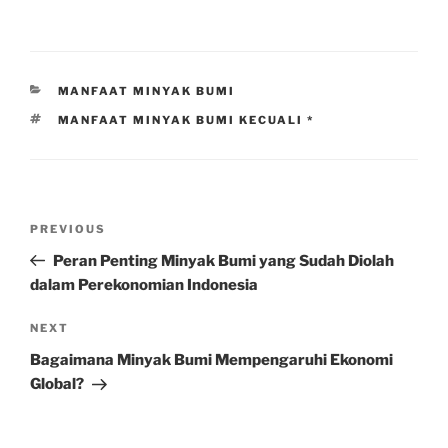
CATEGORIES
MANFAAT MINYAK BUMI
TAGS
MANFAAT MINYAK BUMI KECUALI *
Post
Previous
PREVIOUS
navigation
Post
Peran Penting Minyak Bumi yang Sudah Diolah
dalam Perekonomian Indonesia
Next
NEXT
Post
Bagaimana Minyak Bumi Mempengaruhi Ekonomi
Global?