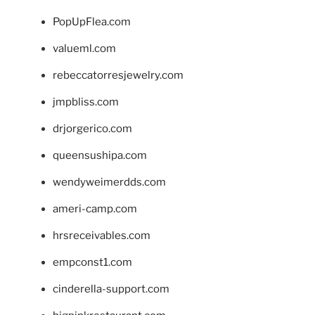
PopUpFlea.com
valueml.com
rebeccatorresjewelry.com
jmpbliss.com
drjorgerico.com
queensushipa.com
wendyweimerdds.com
ameri-camp.com
hrsreceivables.com
empconst1.com
cinderella-support.com