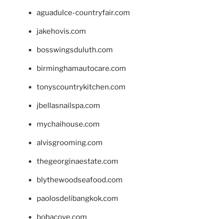
aguadulce-countryfair.com
jakehovis.com
bosswingsduluth.com
birminghamautocare.com
tonyscountrykitchen.com
jbellasnailspa.com
mychaihouse.com
alvisgrooming.com
thegeorginaestate.com
blythewoodseafood.com
paolosdelibangkok.com
bobacove.com