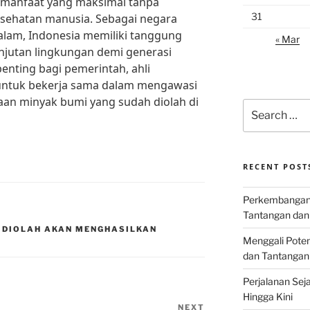
 manfaat yang maksimal tanpa
31
sehatan manusia. Sebagai negara
alam, Indonesia memiliki tanggung
« Mar
njutan lingkungan demi generasi
enting bagi pemerintah, ahli
untuk bekerja sama dalam mengawasi
n minyak bumi yang sudah diolah di
Search
for:
RECENT POST
Perkembangan I
Tantangan dan
 DIOLAH AKAN MENGHASILKAN
Menggali Poten
dan Tantangan
Perjalanan Seja
Hingga Kini
NEXT
Next