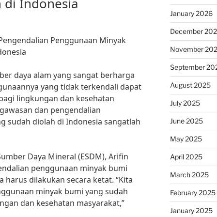
 di Indonesia
January 2026
December 20
Pengendalian Penggunaan Minyak
November 20
donesia
September 20
er daya alam yang sangat berharga
August 2025
unaannya yang tidak terkendali dapat
agi lingkungan dan kesehatan
July 2025
engawasan dan pengendalian
 sudah diolah di Indonesia sangatlah
June 2025
May 2025
umber Daya Mineral (ESDM), Arifin
April 2025
gendalian penggunaan minyak bumi
March 2025
a harus dilakukan secara ketat. “Kita
nggunaan minyak bumi yang sudah
February 2025
ungan dan kesehatan masyarakat,”
January 2025