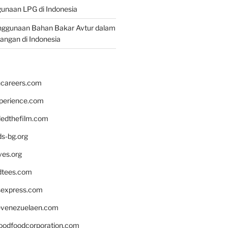
unaan LPG di Indonesia
nggunaan Bahan Bakar Avtur dalam
bangan di Indonesia
hcareers.com
xperience.com
edthefilm.com
ds-bg.org
ves.org
tees.com
rsexpress.com
venezuelaen.com
oodfoodcorporation.com