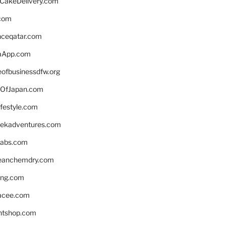
rCakeDelivery.com
.com
enceqatar.com
aApp.com
eofbusinessdfw.org
OfJapan.com
ifestyle.com
eekadventures.com
labs.com
leanchemdry.com
ing.com
acee.com
ntshop.com