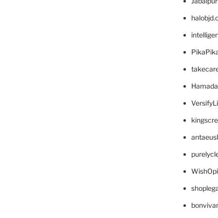
Jabalpu
halobjd
intellig
PikaPik
takecar
Hamada
VersifyL
kingscr
antaeus
purelyc
WishOp
shopleg
bonviva