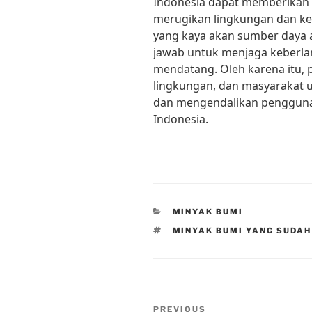
Indonesia dapat memberikan
merugikan lingkungan dan ke
yang kaya akan sumber daya 
jawab untuk menjaga keberla
mendatang. Oleh karena itu, p
lingkungan, dan masyarakat 
dan mengendalikan penggunaa
Indonesia.
CATEGORIES
MINYAK BUMI
TAGS
MINYAK BUMI YANG SUDAH
Post
Previous
PREVIOUS