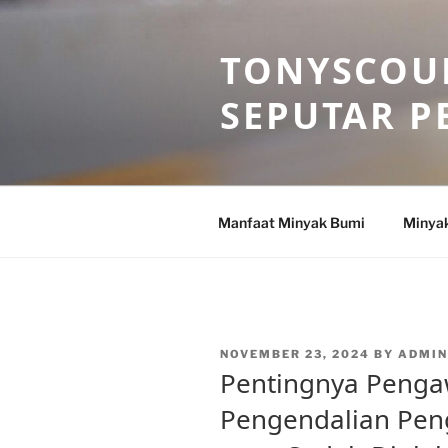
Skip
to
TONYSCOU
content
SEPUTAR P
Manfaat Minyak Bumi
Minya
POSTED
NOVEMBER 23, 2024
BY
ADMI
ON
Pentingnya Penga
Pengendalian Pe