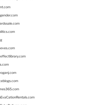
nnt.com
gender.com
ardssale.com
litics.com
rg
neves.com
ffectlibrary.com
ns.com
yoganj.com
rceblogs.com
ames365.com
EvaCationRentals.com