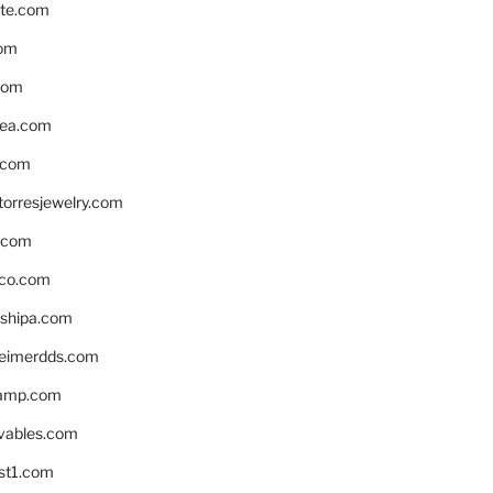
te.com
om
com
ea.com
.com
torresjewelry.com
s.com
ico.com
shipa.com
eimerdds.com
camp.com
ivables.com
st1.com