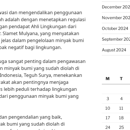
December 20
awasi dan mengendalikan penggunaan
November 20
ah adalah dengan menetapkan regulasi
engan pendapat Ahli Lingkungan dari
October 2024
Dr. Slamet Mulyana, yang menyatakan
September 20
 jelas dalam pengelolaan minyak bumi
ak negatif bagi lingkungan.
August 2024
 juga sangat penting dalam pengawasan
 minyak bumi yang sudah diolah di
 Indonesia, Teguh Surya, menekankan
M
T
akat akan pentingnya menjaga
s lebih peduli terhadap lingkungan
ari penggunaan minyak bumi yang
3
4
10
11
an pengendalian yang baik,
17
18
k bumi yang sudah diolah di
24
25