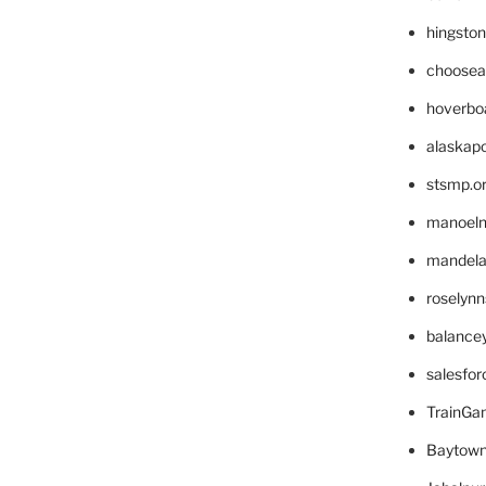
hingsto
choosea
hoverbo
alaskapo
stsmp.o
manoel
mandelae
roselyn
balance
salesfo
TrainG
Baytown