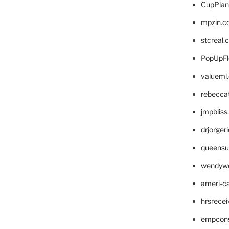
CupPlan
mpzin.c
stcreal.
PopUpFl
valueml
rebecca
jmpblis
drjorger
queensu
wendyw
ameri-
hrsrece
empcon