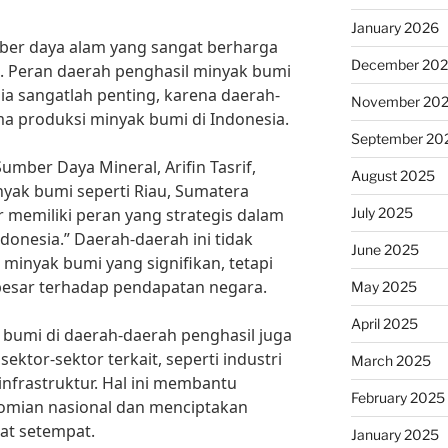
January 2026
er daya alam yang sangat berharga
December 20
. Peran daerah penghasil minyak bumi
a sangatlah penting, karena daerah-
November 20
ma produksi minyak bumi di Indonesia.
September 20
mber Daya Mineral, Arifin Tasrif,
August 2025
yak bumi seperti Riau, Sumatera
July 2025
r memiliki peran yang strategis dalam
nesia.” Daerah-daerah ini tidak
June 2025
inyak bumi yang signifikan, tetapi
besar terhadap pendapatan negara.
May 2025
April 2025
bumi di daerah-daerah penghasil juga
ektor-sektor terkait, seperti industri
March 2025
 infrastruktur. Hal ini membantu
February 2025
mian nasional dan menciptakan
at setempat.
January 2025