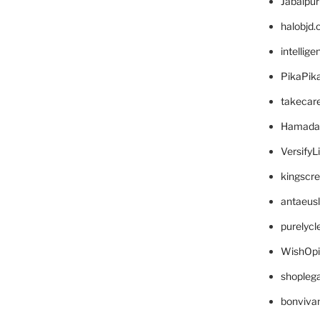
Jabalpu
halobjd
intellig
PikaPik
takecar
Hamada
VersifyL
kingscr
antaeus
purelyc
WishOp
shopleg
bonviva