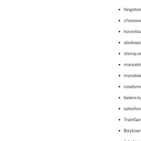
hingsto
choosea
hoverbo
alaskapo
stsmp.o
manoel
mandelae
roselyn
balance
salesfo
TrainG
Baytown