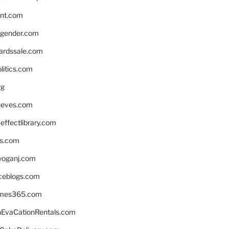
nnt.com
gender.com
ardssale.com
litics.com
rg
neves.com
ffectlibrary.com
ns.com
yoganj.com
rceblogs.com
ames365.com
EvaCationRentals.com