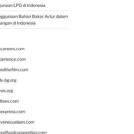
unaan LPG di Indonesia
nggunaan Bahan Bakar Avtur dalam
bangan di Indonesia
hcareers.com
xperience.com
edthefilm.com
ds-bg.org
ves.org
tees.com
rsexpress.com
venezuelaen.com
oodfoodcorporation.com