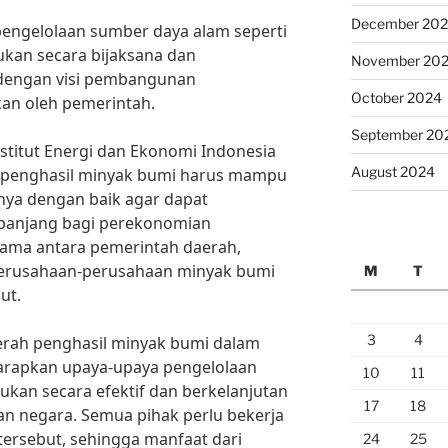
December 20
pengelolaan sumber daya alam seperti
ukan secara bijaksana dan
November 20
n dengan visi pembangunan
October 2024
kan oleh pemerintah.
September 20
nstitut Energi dan Ekonomi Indonesia
August 2024
ah penghasil minyak bumi harus mampu
ya dengan baik agar dapat
panjang bagi perekonomian
 sama antara pemerintah daerah,
perusahaan-perusahaan minyak bumi
M
T
ut.
3
4
ah penghasil minyak bumi dalam
arapkan upaya-upaya pengelolaan
10
11
ukan secara efektif dan berkelanjutan
17
18
n negara. Semua pihak perlu bekerja
ersebut, sehingga manfaat dari
24
25