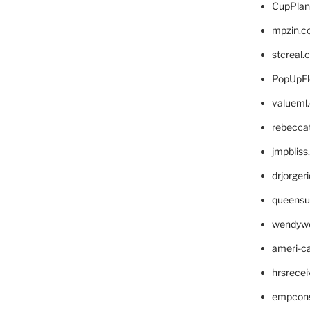
CupPlan
mpzin.c
stcreal.
PopUpFl
valueml
rebecca
jmpblis
drjorger
queensu
wendyw
ameri-
hrsrece
empcon