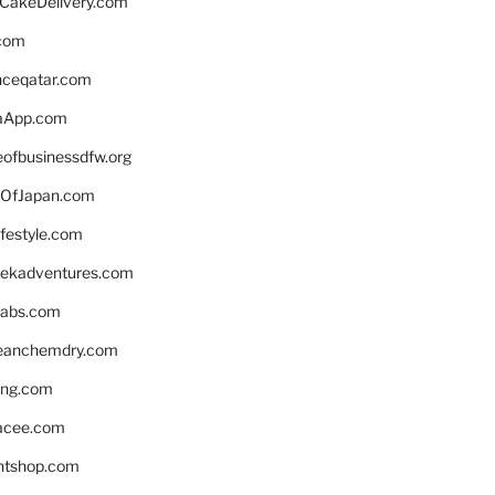
rCakeDelivery.com
.com
enceqatar.com
aApp.com
eofbusinessdfw.org
OfJapan.com
ifestyle.com
eekadventures.com
labs.com
leanchemdry.com
ing.com
acee.com
ntshop.com