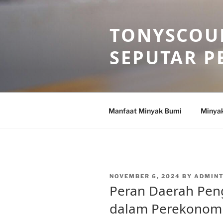
Skip
to
TONYSCOU
content
SEPUTAR P
Manfaat Minyak Bumi
Minya
POSTED
NOVEMBER 6, 2024
BY
ADMIN
ON
Peran Daerah Pen
dalam Perekonomi