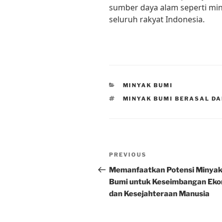
sumber daya alam seperti min
seluruh rakyat Indonesia.
CATEGORIES
MINYAK BUMI
TAGS
MINYAK BUMI BERASAL DA
Post
Previous
PREVIOUS
navigation
Post
Memanfaatkan Potensi Minya
Bumi untuk Keseimbangan Ek
dan Kesejahteraan Manusia