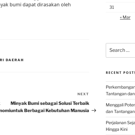
yak bumi dapat dirasakan oleh
31
« Mar
Search
for:
RI DAERAH
RECENT POST
Perkembangan I
Tantangan dan
NEXT
Next
Post
k
Minyak Bumi sebagai Solusi Terbaik
Menggali Poten
onomi
untuk Berbagai Kebutuhan Manusia
dan Tantangan
Perjalanan Seja
Hingga Kini