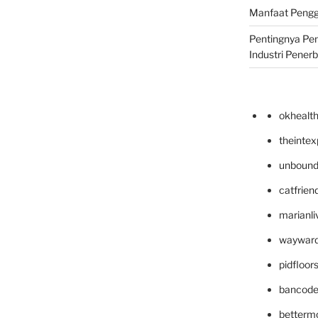
Manfaat Pengg
Pentingnya Pe
Industri Pener
okhealt
theinte
unbound
catfrien
marianli
wayward
pidfloo
bancode
betterm