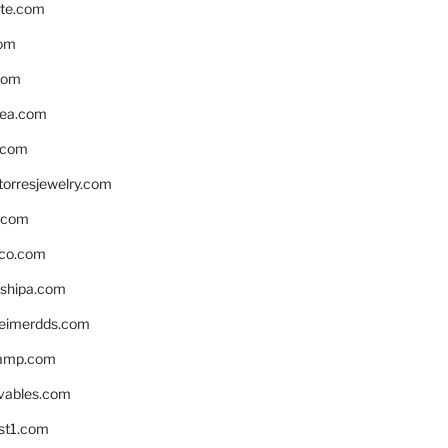
te.com
om
com
ea.com
.com
torresjewelry.com
s.com
ico.com
shipa.com
eimerdds.com
camp.com
ivables.com
st1.com