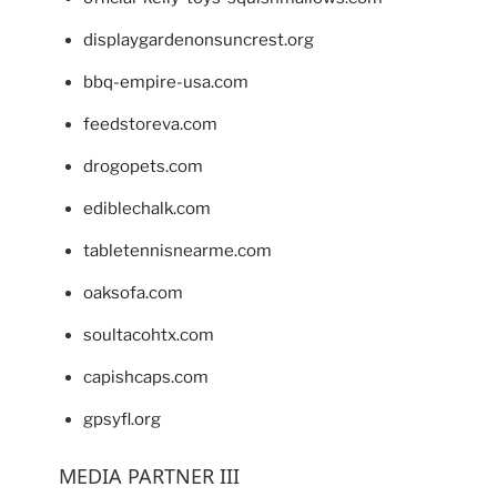
displaygardenonsuncrest.org
bbq-empire-usa.com
feedstoreva.com
drogopets.com
ediblechalk.com
tabletennisnearme.com
oaksofa.com
soultacohtx.com
capishcaps.com
gpsyfl.org
MEDIA PARTNER III