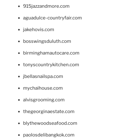
915jazzandmore.com
aguadulce-countryfair.com
jakehovis.com
bosswingsduluth.com
birminghamautocare.com
tonyscountrykitchen.com
jbellasnailspa.com
mychaihouse.com
alvisgrooming.com
thegeorginaestate.com
blythewoodseafood.com
paolosdelibangkok.com