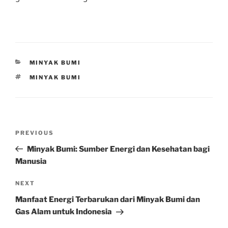
CATEGORIES
MINYAK BUMI
TAGS
MINYAK BUMI
Post
Previous
PREVIOUS
navigation
Post
Minyak Bumi: Sumber Energi dan Kesehatan bagi
Manusia
Next
NEXT
Post
Manfaat Energi Terbarukan dari Minyak Bumi dan
Gas Alam untuk Indonesia