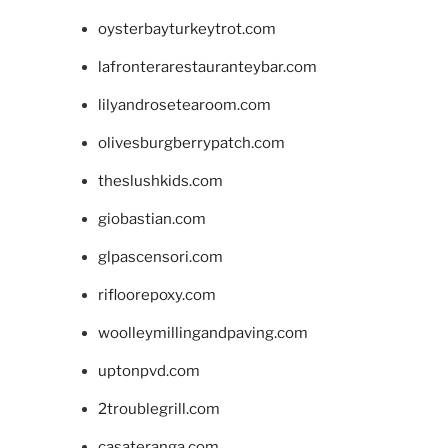
oysterbayturkeytrot.com
lafronterarestauranteybar.com
lilyandrosetearoom.com
olivesburgberrypatch.com
theslushkids.com
giobastian.com
glpascensori.com
rifloorepoxy.com
woolleymillingandpaving.com
uptonpvd.com
2troublegrill.com
casateranga.com