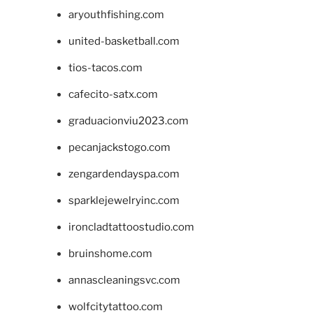
aryouthfishing.com
united-basketball.com
tios-tacos.com
cafecito-satx.com
graduacionviu2023.com
pecanjackstogo.com
zengardendayspa.com
sparklejewelryinc.com
ironcladtattoostudio.com
bruinshome.com
annascleaningsvc.com
wolfcitytattoo.com