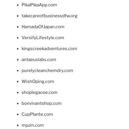
PikaPikaApp.com
takecareofbusinessdfw.org
HamadaOfJapan.com
VersifyLifestyle.com
kingscreekadventures.com
antaeuslabs.com
purelycleanchemdry.com
WishOping.com
shoplegacee.com
bonvivantshop.com
CupPlante.com
mpzin.com