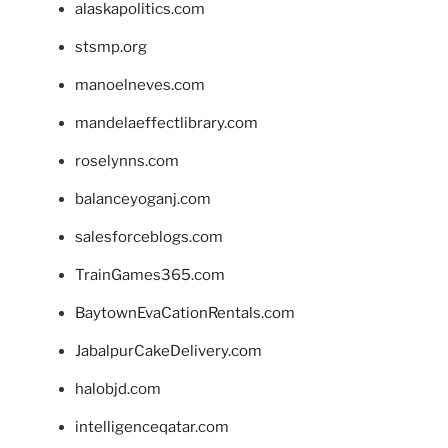
alaskapolitics.com
stsmp.org
manoelneves.com
mandelaeffectlibrary.com
roselynns.com
balanceyoganj.com
salesforceblogs.com
TrainGames365.com
BaytownEvaCationRentals.com
JabalpurCakeDelivery.com
halobjd.com
intelligenceqatar.com