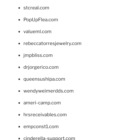
stcreal.com
PopUpFlea.com
valueml.com
rebeccatorresjewelry.com
jmpbliss.com
drjorgerico.com
queensushipa.com
wendyweimerdds.com
ameri-camp.com
hrsreceivables.com
empconst1.com
cinderella-support.com