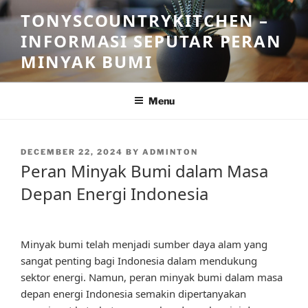
Skip
TONYSCOUNTRYKITCHEN –
to
INFORMASI SEPUTAR PERAN
content
MINYAK BUMI
Menu
POSTED
DECEMBER 22, 2024
BY
ADMINTON
ON
Peran Minyak Bumi dalam Masa
Depan Energi Indonesia
Minyak bumi telah menjadi sumber daya alam yang
sangat penting bagi Indonesia dalam mendukung
sektor energi. Namun, peran minyak bumi dalam masa
depan energi Indonesia semakin dipertanyakan