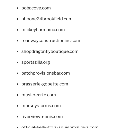
bobacove.com
phoone24brookfield.com
mickeybarmama.com
roadwayconstructioninc.com
shopdragonflyboutique.com
sportszilla.org
batchprovisionsbar.com
brasserie-gobette.com
musicrearte.com
morseysfarms.com
riverviewtennis.com
official-kelly-toys-squishmallows.com