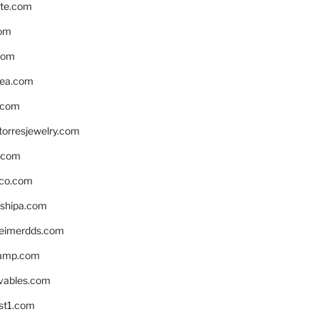
te.com
om
com
ea.com
.com
torresjewelry.com
s.com
ico.com
shipa.com
eimerdds.com
camp.com
ivables.com
st1.com