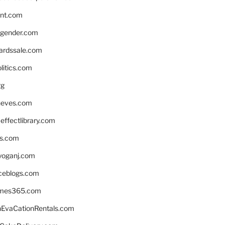
nnt.com
gender.com
ardssale.com
litics.com
rg
neves.com
ffectlibrary.com
ns.com
yoganj.com
rceblogs.com
ames365.com
EvaCationRentals.com