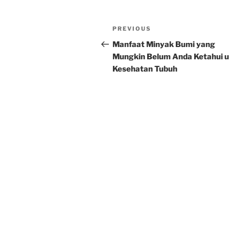
Post
Previous
PREVIOUS
navigation
Post
Manfaat Minyak Bumi yang
Mungkin Belum Anda Ketahui 
Kesehatan Tubuh