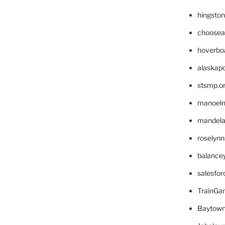
hingsto
choosea
hoverbo
alaskapo
stsmp.o
manoel
mandelae
roselyn
balance
salesfo
TrainG
Baytown