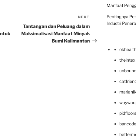
Manfaat Pengg
Pentingnya Pe
NEXT
Next
Industri Pener
Post
Tantangan dan Peluang dalam
untuk
Maksimalisasi Manfaat Minyak
Bumi Kalimantan
okhealt
theinte
unbound
catfrien
marianli
wayward
pidfloo
bancode
betterm