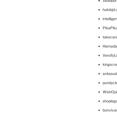
Jabalpu
halobjd
intellig
PikaPik
takecar
Hamada
VersifyL
kingscr
antaeus
purelyc
WishOp
shopleg
bonviva