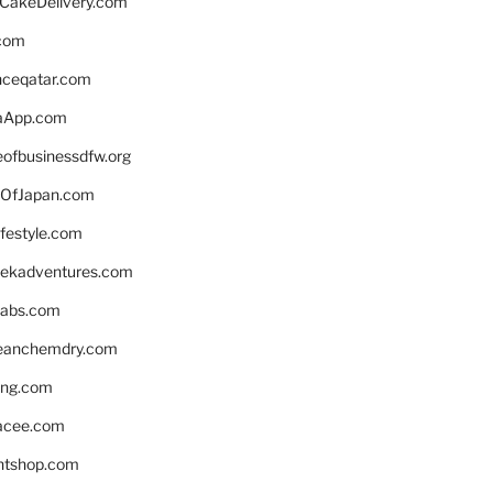
rCakeDelivery.com
.com
enceqatar.com
aApp.com
eofbusinessdfw.org
OfJapan.com
ifestyle.com
eekadventures.com
labs.com
leanchemdry.com
ing.com
acee.com
ntshop.com