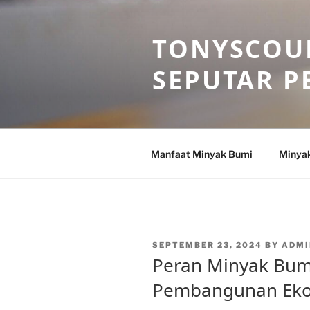
Skip
to
TONYSCOU
content
SEPUTAR P
Manfaat Minyak Bumi
Minya
POSTED
SEPTEMBER 23, 2024
BY
ADMI
ON
Peran Minyak Bumi
Pembangunan Eko