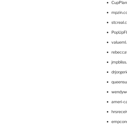
CupPlan
mpzin.c
stcreal.
PopUpFl
valueml
rebecca
jmpblis
drjorger
queensu
wendyw
ameri-
hrsrece
empcon