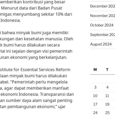
memberikan kontribusi yang besar
December 20
 Menurut data dari Badan Pusat
tri migas menyumbang sekitar 10% dari
November 20
Indonesia.
October 2024
i bahwa minyak bumi juga memiliki
September 20
gkungan dan kesehatan manusia. Oleh
August 2024
ak bumi harus dilakukan secara
Hal ini sejalan dengan visi pemerintah
an ekonomi yang berkelanjutan.
stitute for Essential Services Reform
M
T
olaan minyak bumi harus dilakukan
abel. “Pemerintah perlu mengelola
3
4
a, agar dapat memberikan manfaat
ekonomi Indonesia. Transparansi dan
10
11
aan sumber daya alam sangat penting
17
18
utan pembangunan ekonomi,” ujar
24
25