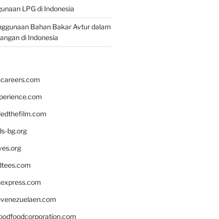
unaan LPG di Indonesia
nggunaan Bahan Bakar Avtur dalam
bangan di Indonesia
hcareers.com
xperience.com
edthefilm.com
ds-bg.org
ves.org
tees.com
rsexpress.com
venezuelaen.com
oodfoodcorporation.com