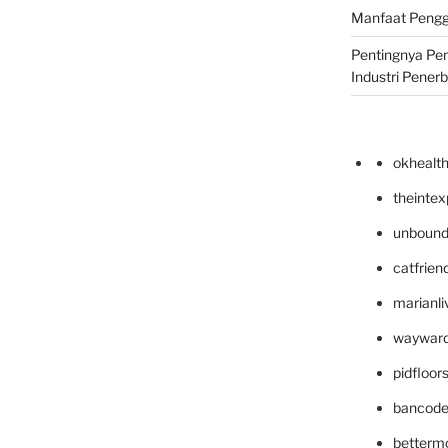
Manfaat Pengg
Pentingnya Pe
Industri Pener
okhealt
theinte
unbound
catfrien
marianli
wayward
pidfloo
bancode
betterm