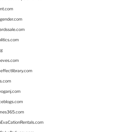
nnt.com
gender.com
ardssale.com
litics.com
rg
neves.com
ffectlibrary.com
ns.com
yoganj.com
rceblogs.com
ames365.com
EvaCationRentals.com