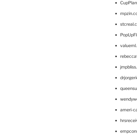
CupPlan
mpzin.c
stcreal.
PopUpFl
valueml
rebecca
jmpblis
drjorger
queensu
wendyw
ameri-
hrsrece
empcon