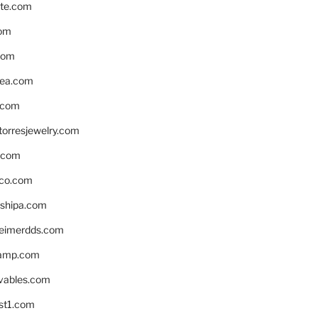
te.com
om
com
ea.com
.com
torresjewelry.com
s.com
ico.com
shipa.com
eimerdds.com
camp.com
ivables.com
st1.com