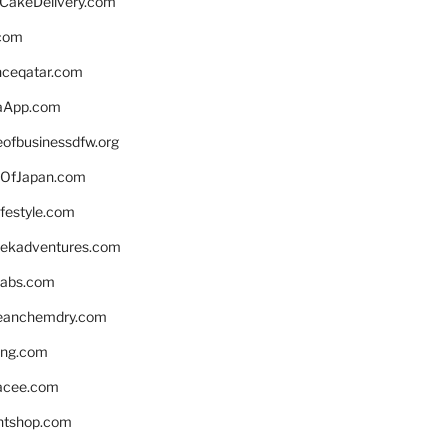
rCakeDelivery.com
.com
enceqatar.com
aApp.com
eofbusinessdfw.org
OfJapan.com
ifestyle.com
eekadventures.com
labs.com
leanchemdry.com
ing.com
acee.com
ntshop.com