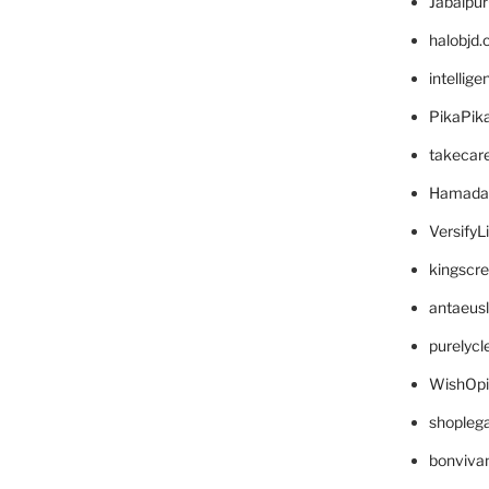
Jabalpu
halobjd
intellig
PikaPik
takecar
Hamada
VersifyL
kingscr
antaeus
purelyc
WishOp
shopleg
bonviva