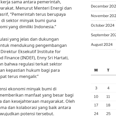
n kerja sama antara pemerintah,
December 20
arakat. Menurut Menteri Energi dan
asrif, “Pemerintah terus berupaya
November 20
 di sektor minyak bumi guna
October 2024
i yang dimiliki Indonesia.”
September 20
gulasi yang jelas dan dukungan
August 2024
i untuk mendukung pengembangan
irektur Eksekutif Institute for
Finance (INDEF), Enny Sri Hartati,
 bahwa regulasi terkait sektor
an kepastian hukum bagi para
M
T
pat terus mengalir.”
3
4
nsi ekonomi minyak bumi di
 memberikan manfaat yang besar bagi
10
11
 dan kesejahteraan masyarakat. Oleh
17
18
sama dan kolaborasi yang baik antara
wujudkan potensi tersebut.
24
25