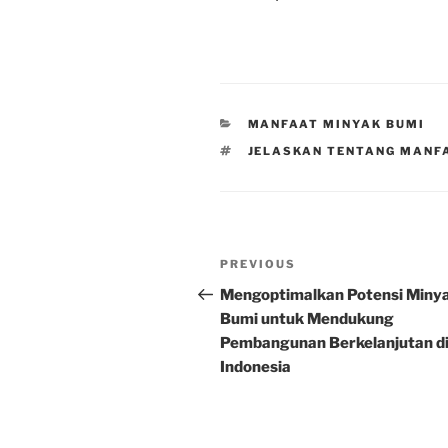
CATEGORIES
MANFAAT MINYAK BUMI
TAGS
JELASKAN TENTANG MANF
Post
Previous
PREVIOUS
navigation
Post
Mengoptimalkan Potensi Miny
Bumi untuk Mendukung
Pembangunan Berkelanjutan d
Indonesia