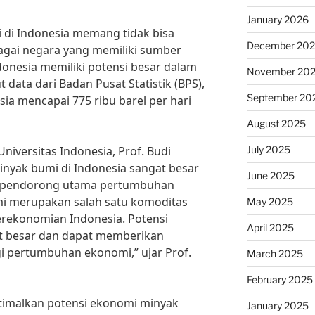
January 2026
 di Indonesia memang tidak bisa
December 20
agai negara yang memiliki sumber
onesia memiliki potensi besar dalam
November 20
 data dari Badan Pusat Statistik (BPS),
September 20
ia mencapai 775 ribu barel per hari
August 2025
July 2025
iversitas Indonesia, Prof. Budi
nyak bumi di Indonesia sangat besar
June 2025
tu pendorong utama pertumbuhan
i merupakan salah satu komoditas
May 2025
erekonomian Indonesia. Potensi
April 2025
at besar dan dapat memberikan
gi pertumbuhan ekonomi,” ujar Prof.
March 2025
February 2025
imalkan potensi ekonomi minyak
January 2025