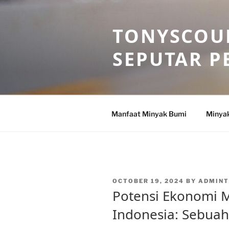
Skip
to
TONYSCOU
content
SEPUTAR P
Manfaat Minyak Bumi
Minya
POSTED
OCTOBER 19, 2024
BY
ADMIN
ON
Potensi Ekonomi M
Indonesia: Sebuah 