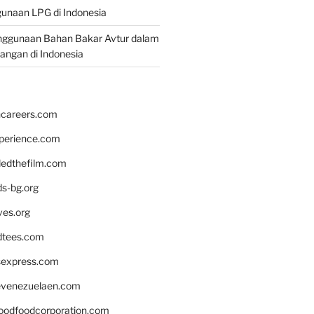
unaan LPG di Indonesia
nggunaan Bahan Bakar Avtur dalam
bangan di Indonesia
hcareers.com
xperience.com
edthefilm.com
ds-bg.org
ves.org
tees.com
rsexpress.com
venezuelaen.com
oodfoodcorporation.com