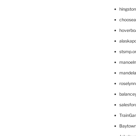
hingsto
choosea
hoverbo
alaskapo
stsmp.o
manoel
mandelae
roselyn
balance
salesfo
TrainG
Baytown