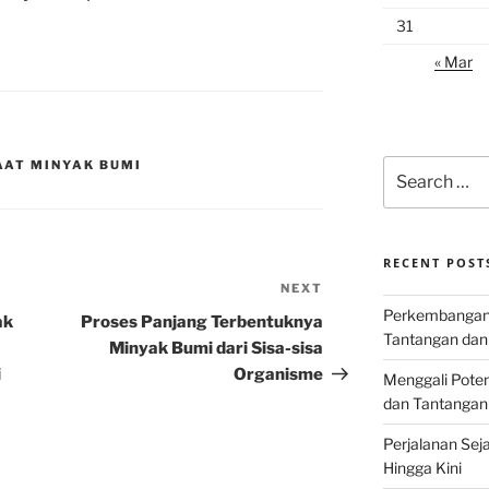
31
« Mar
Search
AAT MINYAK BUMI
for:
RECENT POST
NEXT
Next
Perkembangan I
Post
ak
Proses Panjang Terbentuknya
Tantangan dan
Minyak Bumi dari Sisa-sisa
i
Organisme
Menggali Poten
dan Tantangan
Perjalanan Seja
Hingga Kini