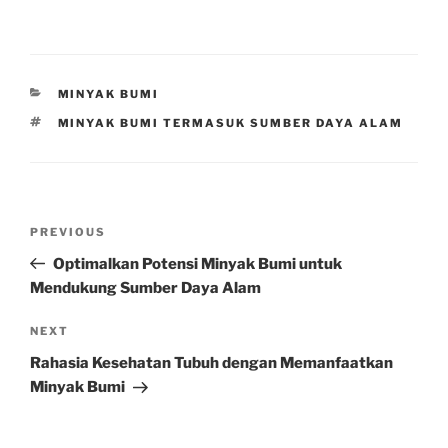
CATEGORIES
MINYAK BUMI
TAGS
MINYAK BUMI TERMASUK SUMBER DAYA ALAM
Post
Previous
PREVIOUS
navigation
Post
Optimalkan Potensi Minyak Bumi untuk
Mendukung Sumber Daya Alam
Next
NEXT
Post
Rahasia Kesehatan Tubuh dengan Memanfaatkan
Minyak Bumi