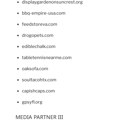
displaygardenonsuncrest.org
bbq-empire-usa.com
feedstoreva.com
drogopets.com
ediblechalk.com
tabletennisnearme.com
oaksofa.com
soultacohtx.com
capishcaps.com
gpsyfl.org
MEDIA PARTNER III