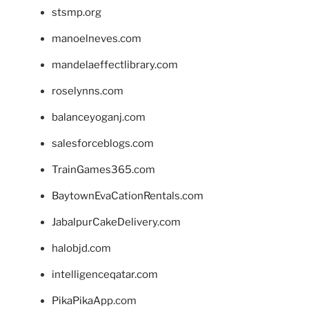
stsmp.org
manoelneves.com
mandelaeffectlibrary.com
roselynns.com
balanceyoganj.com
salesforceblogs.com
TrainGames365.com
BaytownEvaCationRentals.com
JabalpurCakeDelivery.com
halobjd.com
intelligenceqatar.com
PikaPikaApp.com