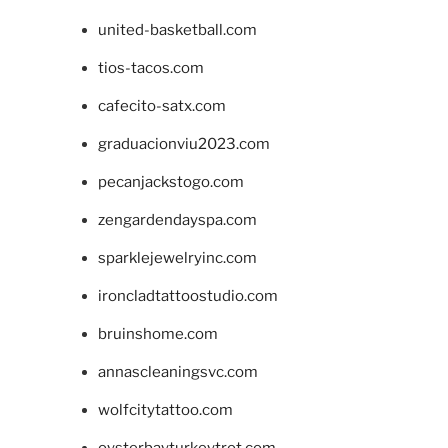
united-basketball.com
tios-tacos.com
cafecito-satx.com
graduacionviu2023.com
pecanjackstogo.com
zengardendayspa.com
sparklejewelryinc.com
ironcladtattoostudio.com
bruinshome.com
annascleaningsvc.com
wolfcitytattoo.com
oysterbayturkeytrot.com