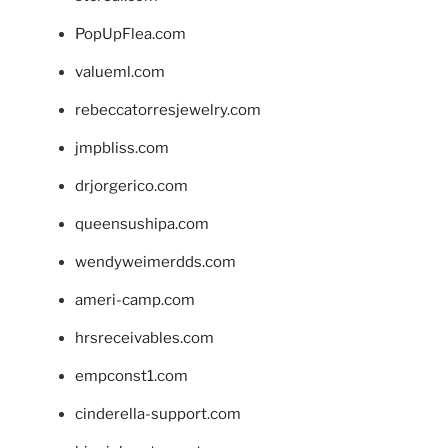
PopUpFlea.com
valueml.com
rebeccatorresjewelry.com
jmpbliss.com
drjorgerico.com
queensushipa.com
wendyweimerdds.com
ameri-camp.com
hrsreceivables.com
empconst1.com
cinderella-support.com