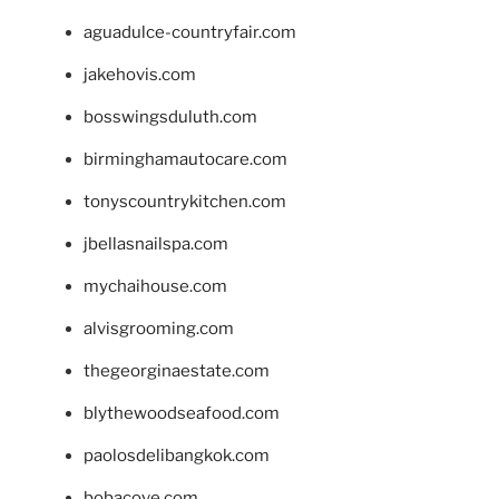
aguadulce-countryfair.com
jakehovis.com
bosswingsduluth.com
birminghamautocare.com
tonyscountrykitchen.com
jbellasnailspa.com
mychaihouse.com
alvisgrooming.com
thegeorginaestate.com
blythewoodseafood.com
paolosdelibangkok.com
bobacove.com