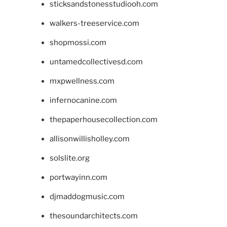
sticksandstonesstudiooh.com
walkers-treeservice.com
shopmossi.com
untamedcollectivesd.com
mxpwellness.com
infernocanine.com
thepaperhousecollection.com
allisonwillisholley.com
solslite.org
portwayinn.com
djmaddogmusic.com
thesoundarchitects.com