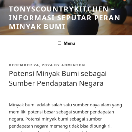
Skip
TONYSCOUNTRYKITCHEN –
to
INFORMASI SEPUTAR PERAN
content
MINYAK BUMI
Menu
POSTED
DECEMBER 24, 2024
BY
ADMINTON
ON
Potensi Minyak Bumi sebagai
Sumber Pendapatan Negara
Minyak bumi adalah salah satu sumber daya alam yang
memiliki potensi besar sebagai sumber pendapatan
negara. Potensi minyak bumi sebagai sumber
pendapatan negara memang tidak bisa dipungkiri,