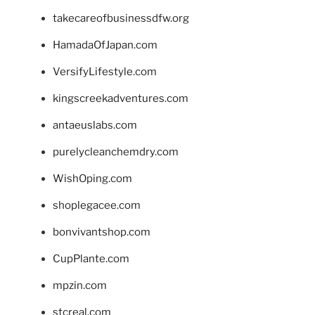
takecareofbusinessdfw.org
HamadaOfJapan.com
VersifyLifestyle.com
kingscreekadventures.com
antaeuslabs.com
purelycleanchemdry.com
WishOping.com
shoplegacee.com
bonvivantshop.com
CupPlante.com
mpzin.com
stcreal.com