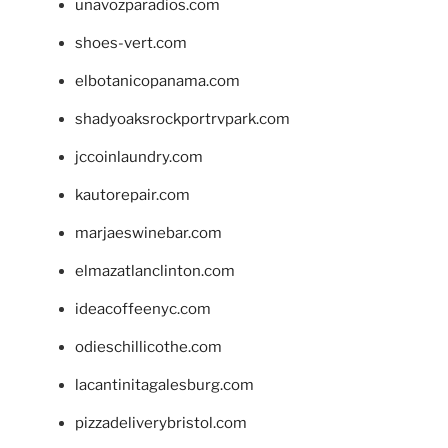
unavozparadios.com
shoes-vert.com
elbotanicopanama.com
shadyoaksrockportrvpark.com
jccoinlaundry.com
kautorepair.com
marjaeswinebar.com
elmazatlanclinton.com
ideacoffeenyc.com
odieschillicothe.com
lacantinitagalesburg.com
pizzadeliverybristol.com