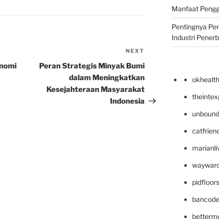
Manfaat Pengg
Pentingnya Pe
Industri Pener
NEXT
Next
Post
onomi
Peran Strategis Minyak Bumi
dalam Meningkatkan
okhealt
Kesejahteraan Masyarakat
theinte
Indonesia
unbound
catfrien
marianli
wayward
pidfloo
bancode
betterm