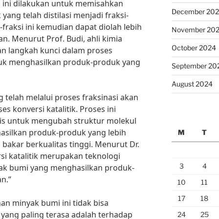
s ini dilakukan untuk memisahkan
December 20
g telah distilasi menjadi fraksi-
i-fraksi ini kemudian dapat diolah lebih
November 20
n. Menurut Prof. Budi, ahli kimia
October 2024
kan langkah kunci dalam proses
uk menghasilkan produk-produk yang
September 20
August 2024
 telah melalui proses fraksinasi akan
ses konversi katalitik. Proses ini
is untuk mengubah struktur molekul
silkan produk-produk yang lebih
M
T
 bakar berkualitas tinggi. Menurut Dr.
ersi katalitik merupakan teknologi
3
4
yak bumi yang menghasilkan produk-
n.”
10
11
17
18
n minyak bumi ini tidak bisa
 yang paling terasa adalah terhadap
24
25