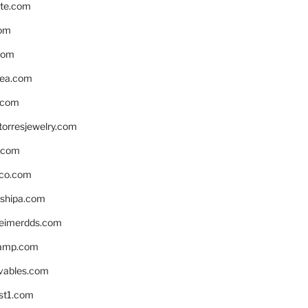
te.com
om
com
ea.com
.com
torresjewelry.com
s.com
ico.com
shipa.com
eimerdds.com
camp.com
ivables.com
st1.com