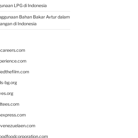
unaan LPG di Indonesia
nggunaan Bahan Bakar Avtur dalam
bangan di Indonesia
hcareers.com
xperience.com
edthefilm.com
ds-bg.org
ves.org
tees.com
rsexpress.com
venezuelaen.com
oodfoodcorporation.com