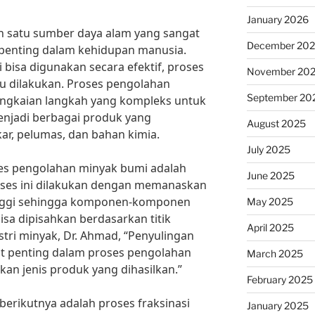
January 2026
 satu sumber daya alam yang sangat
December 20
 penting dalam kehidupan manusia.
isa digunakan secara efektif, proses
November 20
u dilakukan. Proses pengolahan
September 20
ngkaian langkah yang kompleks untuk
jadi berbagai produk yang
August 2025
ar, pelumas, dan bahan kimia.
July 2025
es pengolahan minyak bumi adalah
June 2025
Proses ini dilakukan dengan memanaskan
nggi sehingga komponen-komponen
May 2025
sa dipisahkan berdasarkan titik
April 2025
stri minyak, Dr. Ahmad, “Penyulingan
at penting dalam proses pengolahan
March 2025
n jenis produk yang dihasilkan.”
February 2025
berikutnya adalah proses fraksinasi
January 2025