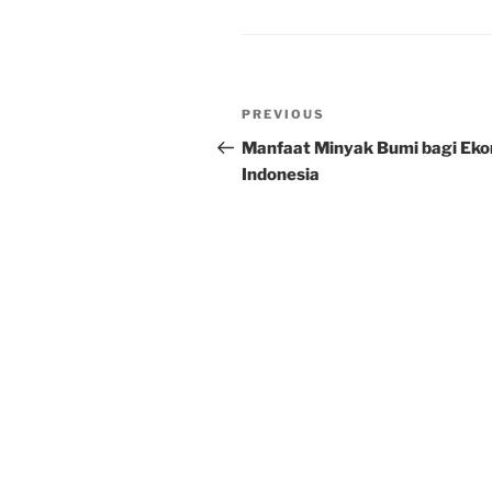
Post
Previous
PREVIOUS
navigation
Post
Manfaat Minyak Bumi bagi Ek
Indonesia