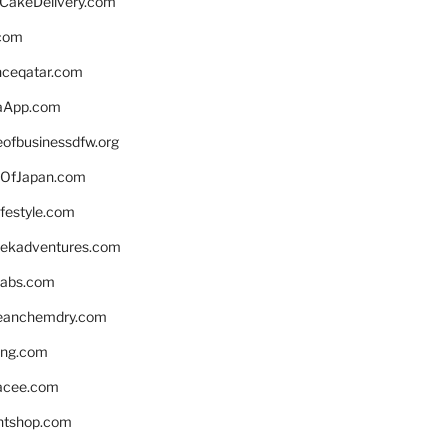
rCakeDelivery.com
.com
enceqatar.com
aApp.com
eofbusinessdfw.org
OfJapan.com
ifestyle.com
eekadventures.com
labs.com
leanchemdry.com
ing.com
acee.com
ntshop.com