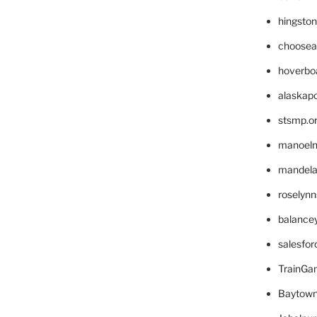
hingsto
choosea
hoverbo
alaskapo
stsmp.o
manoel
mandelae
roselyn
balance
salesfo
TrainG
Baytown