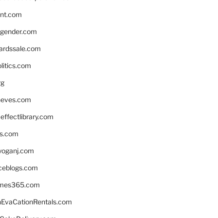
nnt.com
gender.com
ardssale.com
litics.com
rg
neves.com
ffectlibrary.com
ns.com
yoganj.com
rceblogs.com
ames365.com
EvaCationRentals.com