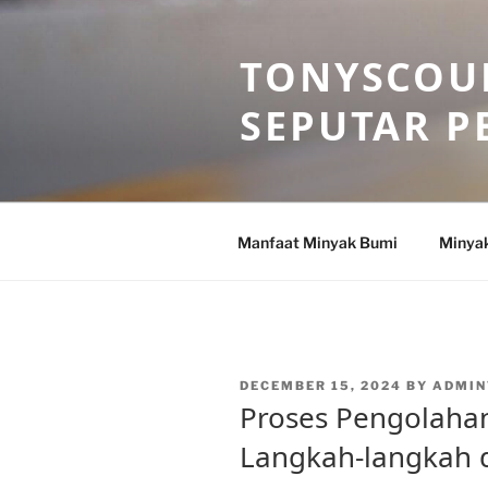
Skip
to
TONYSCOU
content
SEPUTAR P
Manfaat Minyak Bumi
Minya
POSTED
DECEMBER 15, 2024
BY
ADMIN
ON
Proses Pengolaha
Langkah-langkah