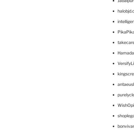
Jabalpu
halobjd
intellig
PikaPik
takecar
Hamada
VersifyL
kingscr
antaeus
purelyc
WishOp
shopleg
bonviva