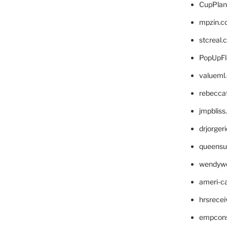
CupPlan
mpzin.c
stcreal.
PopUpFl
valueml
rebecca
jmpblis
drjorger
queensu
wendyw
ameri-
hrsrece
empcon