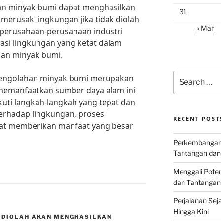
an minyak bumi dapat menghasilkan
31
merusak lingkungan jika tidak diolah
« Mar
, perusahaan-perusahaan industri
asi lingkungan yang ketat dalam
han minyak bumi.
Search
 pengolahan minyak bumi merupakan
for:
memanfaatkan sumber daya alam ini
kuti langkah-langkah yang tepat dan
rhadap lingkungan, proses
RECENT POST
at memberikan manfaat yang besar
Perkembangan I
Tantangan dan
Menggali Poten
dan Tantangan
Perjalanan Seja
Hingga Kini
 DIOLAH AKAN MENGHASILKAN