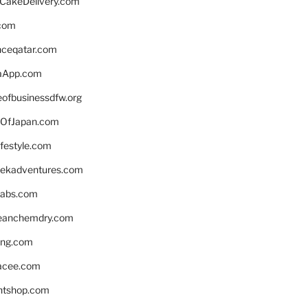
rCakeDelivery.com
.com
enceqatar.com
aApp.com
eofbusinessdfw.org
OfJapan.com
ifestyle.com
eekadventures.com
labs.com
leanchemdry.com
ing.com
acee.com
ntshop.com