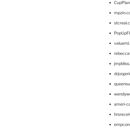
CupPlan
mpzin.c
stcreal.
PopUpFl
valueml
rebecca
jmpblis
drjorger
queensu
wendyw
ameri-
hrsrece
empcon