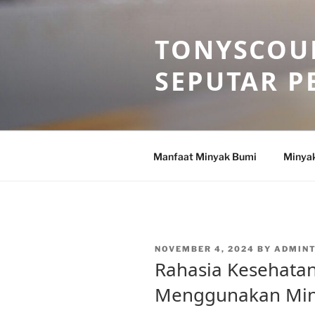
Skip
to
TONYSCOU
content
SEPUTAR P
Manfaat Minyak Bumi
Minya
POSTED
NOVEMBER 4, 2024
BY
ADMIN
ON
Rahasia Kesehata
Menggunakan Min