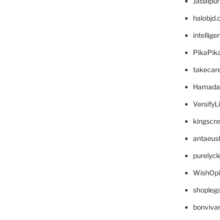
Jabalpu
halobjd
intellig
PikaPik
takecar
Hamada
VersifyL
kingscr
antaeus
purelyc
WishOp
shopleg
bonviva