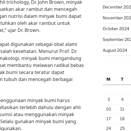
i trichology, Dr. John Brown, minyak
December 20
atkan akar rambut dan mencegah
an nutrisi dalam minyak bumi dapat
November 20
utuhkan oleh akar rambut untuk
October 2024
,” ujar Dr. Brown.
September 20
dapat digunakan sebagai obat alami
August 2024
alah kesehatan. Menurut Prof. Dr.
armakologi, minyak bumi mengandung
pat membantu melawan radikal bebas
ak bumi secara teratur dapat
n tubuh dan mencegah berbagai
M
T
3
4
 penggunaan minyak bumi harus
ltasikan terlebih dahulu dengan ahli
10
11
sumsi atau menggunakan minyak
17
18
 Selalu gunakan minyak bumi yang
digunakan.
24
25