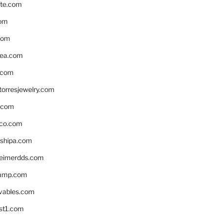
te.com
om
com
ea.com
.com
torresjewelry.com
s.com
ico.com
shipa.com
eimerdds.com
camp.com
ivables.com
st1.com