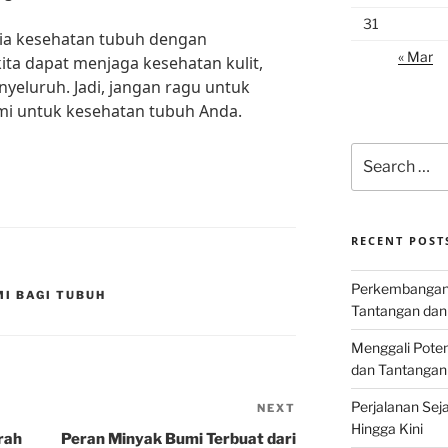
31
a kesehatan tubuh dengan
« Mar
ta dapat menjaga kesehatan kulit,
yeluruh. Jadi, jangan ragu untuk
i untuk kesehatan tubuh Anda.
Search
for:
RECENT POST
Perkembangan I
I BAGI TUBUH
Tantangan dan
Menggali Poten
dan Tantangan
Perjalanan Seja
NEXT
Next
Hingga Kini
Post
rah
Peran Minyak Bumi Terbuat dari