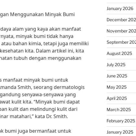
January 2026
engan Menggunakan Minyak Bumi
December 20
daya alam yang kaya akan manfaat
November 20
rnyata, minyak bumi tidak hanya
September 20
atau bahan kimia, tetapi juga memiliki
esehatan kita. Dalam artikel ini, kita
August 2025
ehatan tubuh dengan menggunakan
July 2025
June 2025
as manfaat minyak bumi untuk
 Amanda Smith, seorang dermatologis
May 2025
ngandung senyawa-senyawa yang
April 2025
at kulit kita. “Minyak bumi dapat
 kulit dan melindungi kulit dari
March 2025
nar matahari,” kata Dr. Smith.
February 2025
yak bumi juga bermanfaat untuk
January 2025