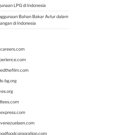
unaan LPG di Indonesia
nggunaan Bahan Bakar Avtur dalam
bangan di Indonesia
hcareers.com
xperience.com
edthefilm.com
ds-bg.org
ves.org
tees.com
rsexpress.com
venezuelaen.com
oodfoodcorporation.com