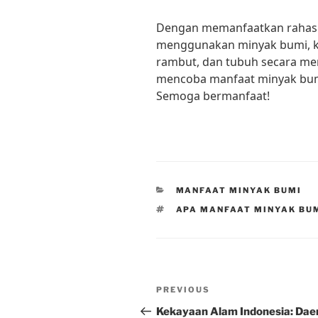
Dengan memanfaatkan rahasi
menggunakan minyak bumi, ki
rambut, dan tubuh secara men
mencoba manfaat minyak bum
Semoga bermanfaat!
CATEGORIES
MANFAAT MINYAK BUMI
TAGS
APA MANFAAT MINYAK BUM
Post
Previous
PREVIOUS
navigation
Post
Kekayaan Alam Indonesia: Dae