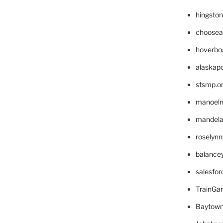
hingsto
choosea
hoverbo
alaskapo
stsmp.o
manoel
mandelae
roselyn
balance
salesfo
TrainG
Baytown