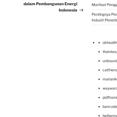
dalam Pembangunan Energi
Manfaat Pengg
Indonesia
Pentingnya Pe
Industri Pener
okhealt
theinte
unbound
catfrien
marianli
wayward
pidfloo
bancode
betterm