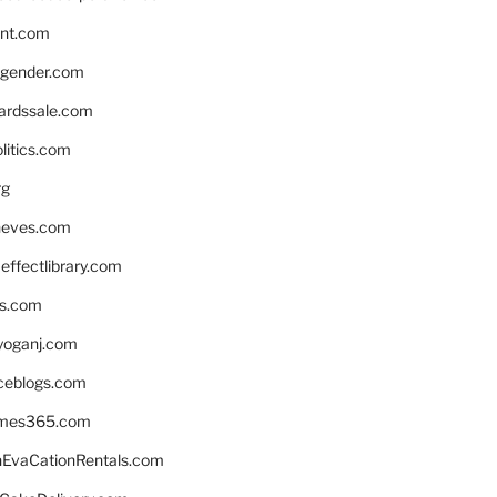
nnt.com
gender.com
ardssale.com
litics.com
rg
neves.com
ffectlibrary.com
ns.com
yoganj.com
rceblogs.com
ames365.com
EvaCationRentals.com