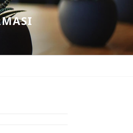
RMASI