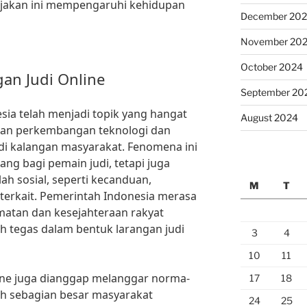
jakan ini mempengaruhi kehidupan
December 20
November 20
October 2024
gan Judi Online
September 20
esia telah menjadi topik yang hangat
August 2024
gan perkembangan teknologi dan
di kalangan masyarakat. Fenomena ini
ng bagi pemain judi, tetapi juga
h sosial, seperti kecanduan,
M
T
terkait. Pemerintah Indonesia merasa
matan dan kesejahteraan rakyat
 tegas dalam bentuk larangan judi
3
4
10
11
nline juga dianggap melanggar norma-
17
18
h sebagian besar masyarakat
24
25