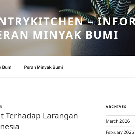
NTRYKITCHEN – INFO
ERAN MINYAK BUMI
k Bumi
Peran Minyak Bumi
ARCHIVES
N
t Terhadap Larangan
March 2026
onesia
February 2026