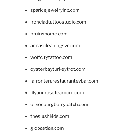
sparklejewelryinc.com
ironcladtattoostudio.com
bruinshome.com
annascleaningsvc.com
wolfcitytattoo.com
oysterbayturkeytrot.com
lafronterarestauranteybar.com
lilyandrosetearoom.com
olivesburgberrypatch.com
theslushkids.com
giobastian.com