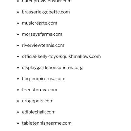
batchprovisionsbar.com
brasserie-gobette.com
musicrearte.com
morseysfarms.com
riverviewtennis.com
official-kelly-toys-squishmallows.com
displaygardenonsuncrest.org
bbq-empire-usa.com
feedstoreva.com
drogopets.com
ediblechalk.com
tabletennisnearme.com