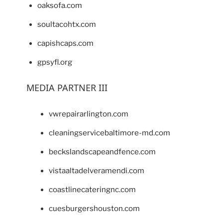
oaksofa.com
soultacohtx.com
capishcaps.com
gpsyfl.org
MEDIA PARTNER III
vwrepairarlington.com
cleaningservicebaltimore-md.com
beckslandscapeandfence.com
vistaaltadelveramendi.com
coastlinecateringnc.com
cuesburgershouston.com