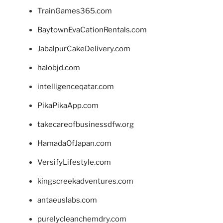
TrainGames365.com
BaytownEvaCationRentals.com
JabalpurCakeDelivery.com
halobjd.com
intelligenceqatar.com
PikaPikaApp.com
takecareofbusinessdfw.org
HamadaOfJapan.com
VersifyLifestyle.com
kingscreekadventures.com
antaeuslabs.com
purelycleanchemdry.com