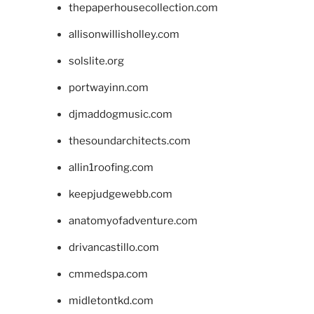
thepaperhousecollection.com
allisonwillisholley.com
solslite.org
portwayinn.com
djmaddogmusic.com
thesoundarchitects.com
allin1roofing.com
keepjudgewebb.com
anatomyofadventure.com
drivancastillo.com
cmmedspa.com
midletontkd.com