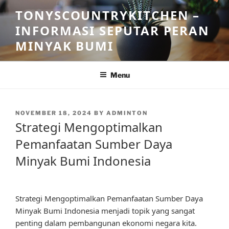
Skip
TONYSCOUNTRYKITCHEN –
to
INFORMASI SEPUTAR PERAN
content
MINYAK BUMI
Menu
POSTED
NOVEMBER 18, 2024
BY
ADMINTON
ON
Strategi Mengoptimalkan
Pemanfaatan Sumber Daya
Minyak Bumi Indonesia
Strategi Mengoptimalkan Pemanfaatan Sumber Daya
Minyak Bumi Indonesia menjadi topik yang sangat
penting dalam pembangunan ekonomi negara kita.