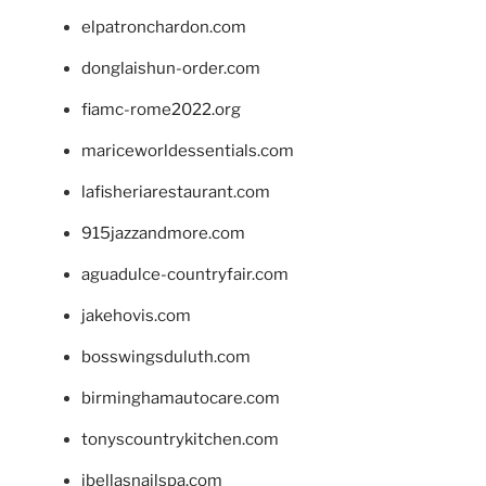
elpatronchardon.com
donglaishun-order.com
fiamc-rome2022.org
mariceworldessentials.com
lafisheriarestaurant.com
915jazzandmore.com
aguadulce-countryfair.com
jakehovis.com
bosswingsduluth.com
birminghamautocare.com
tonyscountrykitchen.com
jbellasnailspa.com