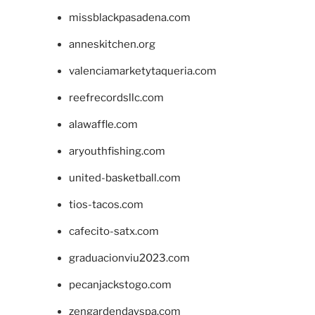
missblackpasadena.com
anneskitchen.org
valenciamarketytaqueria.com
reefrecordsllc.com
alawaffle.com
aryouthfishing.com
united-basketball.com
tios-tacos.com
cafecito-satx.com
graduacionviu2023.com
pecanjackstogo.com
zengardendayspa.com