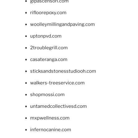
glpascensori.com
rifloorepoxy.com
woolleymillingandpaving.com
uptonpvd.com
2troublegrill.com
casateranga.com
sticksandstonesstudiooh.com
walkers-treeservice.com
shopmossi.com
untamedcollectivesd.com
mxpwellness.com
infernocanine.com