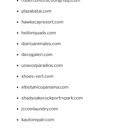
roderconstructiongroup.com
plazabatai.com
hawkscayresort.com
hellonquads.com
diarioanimales.com
decogaleri.com
unavozparadios.com
shoes-vert.com
elbotanicopanama.com
shadyoaksrockportrvpark.com
jccoinlaundry.com
kautorepair.com