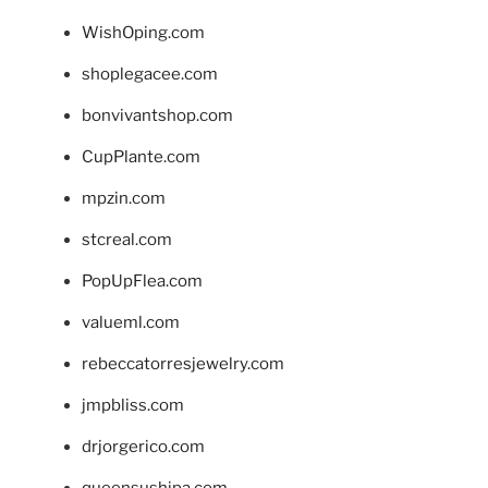
WishOping.com
shoplegacee.com
bonvivantshop.com
CupPlante.com
mpzin.com
stcreal.com
PopUpFlea.com
valueml.com
rebeccatorresjewelry.com
jmpbliss.com
drjorgerico.com
queensushipa.com