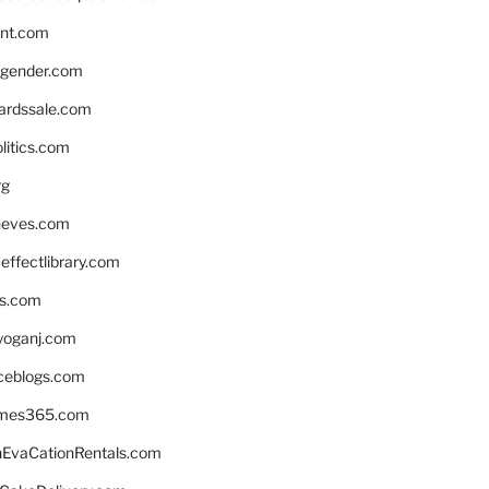
nnt.com
gender.com
ardssale.com
litics.com
rg
neves.com
ffectlibrary.com
ns.com
yoganj.com
rceblogs.com
ames365.com
EvaCationRentals.com