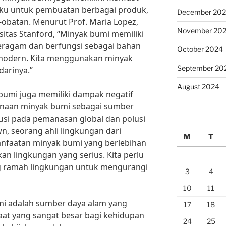
baku untuk pembuatan berbagai produk,
December 20
t-obatan. Menurut Prof. Maria Lopez,
November 20
rsitas Stanford, “Minyak bumi memiliki
eragam dan berfungsi sebagai bahan
October 2024
 modern. Kita menggunakan minyak
September 20
darinya.”
August 2024
umi juga memiliki dampak negatif
unaan minyak bumi sebagai sumber
usi pada pemanasan global dan polusi
n, seorang ahli lingkungan dari
M
T
anfaatan minyak bumi yang berlebihan
n lingkungan yang serius. Kita perlu
ng ramah lingkungan untuk mengurangi
3
4
10
11
i adalah sumber daya alam yang
17
18
aat yang sangat besar bagi kehidupan
24
25