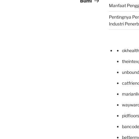
Bumi
Manfaat Pengg
Pentingnya Pe
Industri Pener
okhealt
theinte
unbound
catfrien
marianli
wayward
pidfloo
bancode
betterm