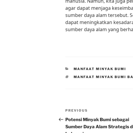
manusia. Namun, kita juga p
agar dapat menjaga keseimba
sumber daya alam tersebut. 
dapat meningkatkan kesadara
sumber daya alam yang berha
CATEGORIES
MANFAAT MINYAK BUMI
TAGS
MANFAAT MINYAK BUMI B
Post
Previous
PREVIOUS
navigation
Post
Potensi Minyak Bumi sebagai
Sumber Daya Alam Strategis d