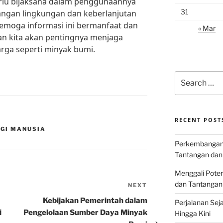
erlu bijaksana dalam penggunaannya
31
ngan lingkungan dan keberlanjutan
Semoga informasi ini bermanfaat dan
« Mar
n kita akan pentingnya menjaga
rga seperti minyak bumi.
Search
for:
RECENT POST
AGI MANUSIA
Perkembangan I
Tantangan dan
Menggali Poten
dan Tantangan
NEXT
Next
Post
Kebijakan Pemerintah dalam
Perjalanan Seja
i
Pengelolaan Sumber Daya Minyak
Hingga Kini