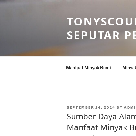
Skip
to
TONYSCOU
content
SEPUTAR P
Manfaat Minyak Bumi
Minya
POSTED
SEPTEMBER 24, 2024
BY
ADM
ON
Sumber Daya Alam
Manfaat Minyak B