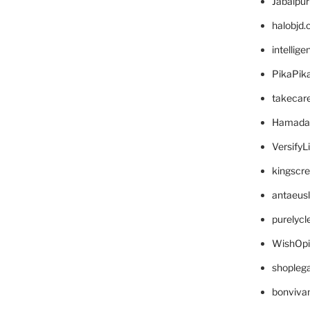
Jabalpu
halobjd
intellig
PikaPik
takecar
Hamada
VersifyL
kingscr
antaeus
purelyc
WishOp
shopleg
bonviva