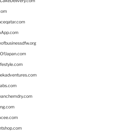
rCakeDelivery.com
.com
enceqatar.com
aApp.com
eofbusinessdfw.org
OfJapan.com
ifestyle.com
eekadventures.com
labs.com
leanchemdry.com
ing.com
acee.com
ntshop.com