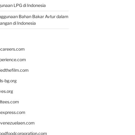
unaan LPG di Indonesia
nggunaan Bahan Bakar Avtur dalam
bangan di Indonesia
hcareers.com
xperience.com
edthefilm.com
ds-bg.org
ves.org
tees.com
rsexpress.com
venezuelaen.com
oodfoodcorporation.com