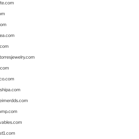
te.com
om
com
ea.com
.com
torresjewelry.com
s.com
ico.com
shipa.com
eimerdds.com
camp.com
ivables.com
st1.com