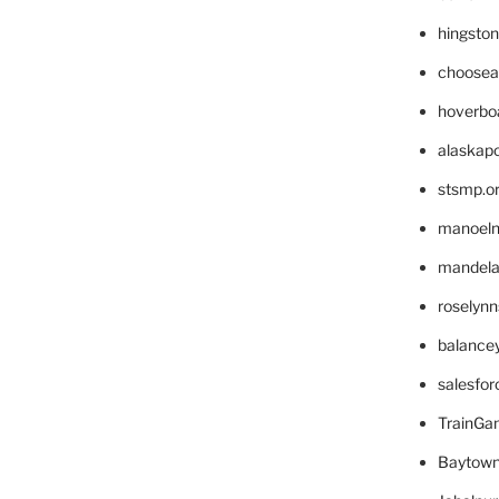
hingsto
choosea
hoverbo
alaskapo
stsmp.o
manoel
mandelae
roselyn
balance
salesfo
TrainG
Baytown