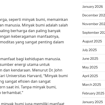
January 2026
December 20
rga, seperti minyak bumi, memainkan
November 20
an manusia. Minyak bumi adalah salah
aling berharga dan paling banyak
September 20
. Dengan keberagaman manfaatnya,
August 2025
omoditas yang sangat penting dalam
July 2025
 manfaat bagi kehidupan manusia.
June 2025
i sumber energi utama untuk
May 2025
 dan kendaraan. Menurut Dr. John
ari Universitas Harvard, “Minyak bumi
April 2025
g sangat efisien dan sangat
March 2025
n saat ini. Tanpa minyak bumi,
n terhambat.”
February 2025
January 2025
, minyak bumi juga memiliki manfaat