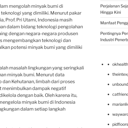
Perjalanan Seja
alam mengolah minyak bumi di
Hingga Kini
teknologi yang dimiliki. Menurut pakar
ia, Prof. Pri Utami, Indonesia masih
Manfaat Pengg
n dalam bidang teknologi pengolahan
Pentingnya Pe
aing dengan negara-negara produsen
Industri Pener
erus mengembangkan teknologi dan
kan potensi minyak bumi yang dimiliki
okhealt
dalah masalah lingkungan yang seringkali
theinte
an minyak bumi. Menurut data
 dan Kehutanan, limbah dari proses
unbound
t menimbulkan dampak negatif
catfrien
dikelola dengan baik. Oleh karena itu,
engelola minyak bumi di Indonesia
marianli
ngkungan dalam setiap langkah
wayward
pidfloo