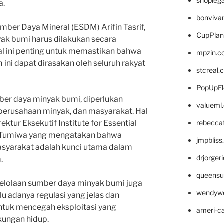
shopleg
a.
bonviva
mber Daya Mineral (ESDM) Arifin Tasrif,
CupPlan
ak bumi harus dilakukan secara
Hal ini penting untuk memastikan bahwa
mpzin.c
ini dapat dirasakan oleh seluruh rakyat
stcreal.
PopUpFl
er daya minyak bumi, diperlukan
valueml
perusahaan minyak, dan masyarakat. Hal
rebecca
ektur Eksekutif Institute for Essential
y Tumiwa yang mengatakan bahwa
jmpblis
masyarakat adalah kunci utama dalam
drjorger
.
queensu
lolaan sumber daya minyak bumi juga
wendyw
lu adanya regulasi yang jelas dan
tuk mencegah eksploitasi yang
ameri-
kungan hidup.