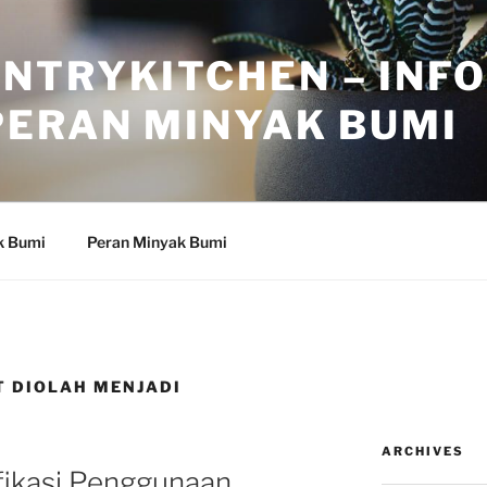
NTRYKITCHEN – INF
PERAN MINYAK BUMI
k Bumi
Peran Minyak Bumi
T DIOLAH MENJADI
ARCHIVES
fikasi Penggunaan