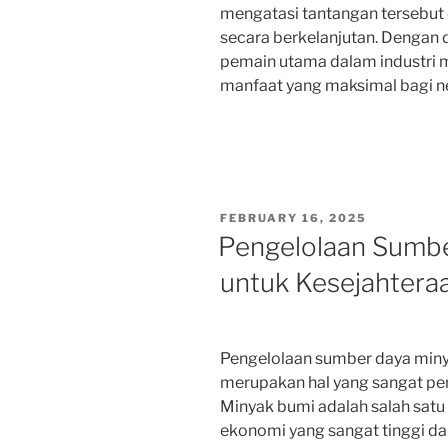
mengatasi tantangan tersebu
secara berkelanjutan. Dengan 
pemain utama dalam industri 
manfaat yang maksimal bagi n
POSTED
FEBRUARY 16, 2025
ON
Pengelolaan Sumb
untuk Kesejahtera
Pengelolaan sumber daya miny
merupakan hal yang sangat pen
Minyak bumi adalah salah satu
ekonomi yang sangat tinggi d