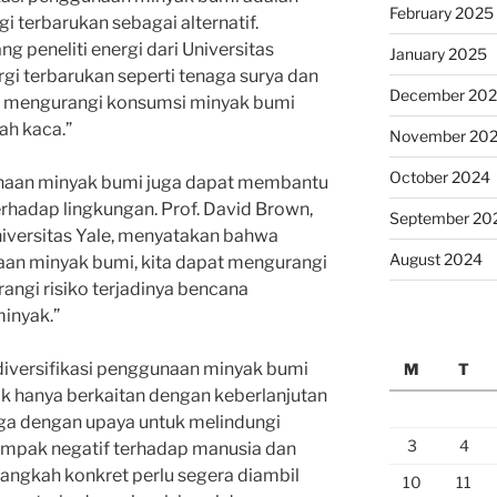
February 2025
terbarukan sebagai alternatif.
g peneliti energi dari Universitas
January 2025
i terbarukan seperti tenaga surya dan
December 20
 mengurangi konsumsi minyak bumi
ah kaca.”
November 20
October 2024
ggunaan minyak bumi juga dapat membantu
hadap lingkungan. Prof. David Brown,
September 20
Universitas Yale, menyatakan bahwa
August 2024
aan minyak bumi, kita dapat mengurangi
ngi risiko terjadinya bencana
inyak.”
diversifikasi penggunaan minyak bumi
M
T
ak hanya berkaitan dengan keberlanjutan
juga dengan upaya untuk melindungi
3
4
mpak negatif terhadap manusia dan
-langkah konkret perlu segera diambil
10
11