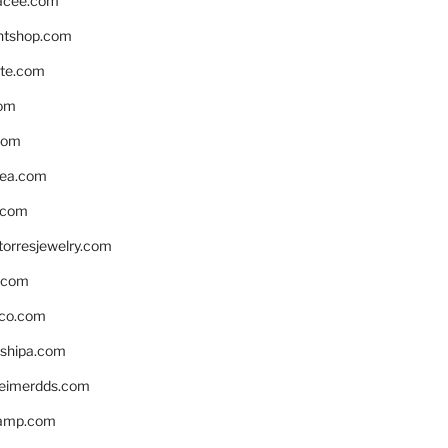
acee.com
ntshop.com
te.com
om
com
ea.com
.com
torresjewelry.com
s.com
ico.com
shipa.com
eimerdds.com
camp.com