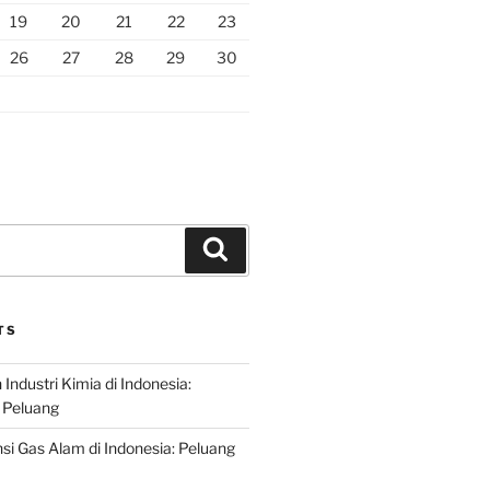
19
20
21
22
23
26
27
28
29
30
Search
TS
ndustri Kimia di Indonesia:
 Peluang
si Gas Alam di Indonesia: Peluang