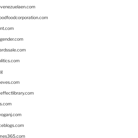
venezuelaen.com
oodfoodcorporation.com
nnt.com
gender.com
ardssale.com
litics.com
rg
neves.com
ffectlibrary.com
ns.com
yoganj.com
rceblogs.com
ames365.com