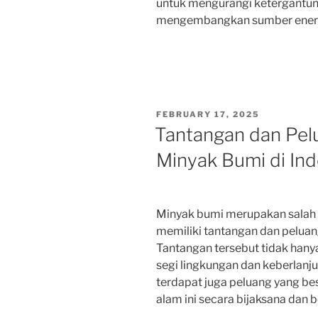
untuk mengurangi ketergantu
mengembangkan sumber energi 
POSTED
FEBRUARY 17, 2025
ON
Tantangan dan Pel
Minyak Bumi di In
Minyak bumi merupakan salah 
memiliki tantangan dan pelua
Tantangan tersebut tidak hanya 
segi lingkungan dan keberlanju
terdapat juga peluang yang b
alam ini secara bijaksana dan b