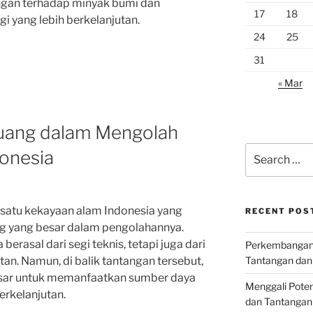
ngan terhadap minyak bumi dan
17
18
yang lebih berkelanjutan.
24
25
31
« Mar
uang dalam Mengolah
Search
donesia
for:
satu kekayaan alam Indonesia yang
RECENT POS
ng yang besar dalam pengolahannya.
berasal dari segi teknis, tetapi juga dari
Perkembangan I
Tantangan dan
tan. Namun, di balik tantangan tersebut,
esar untuk memanfaatkan sumber daya
Menggali Poten
erkelanjutan.
dan Tantangan