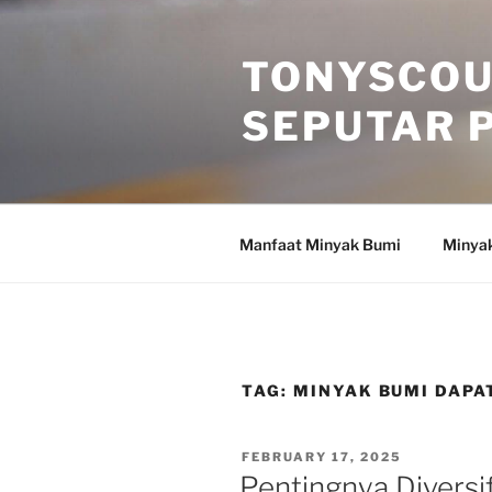
Skip
to
TONYSCOU
content
SEPUTAR 
Manfaat Minyak Bumi
Minya
TAG:
MINYAK BUMI DAPA
POSTED
FEBRUARY 17, 2025
ON
Pentingnya Diversi