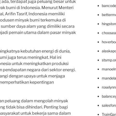
 ada, terdapat juga peluang besar untuk
bancode
k bumi di Indonesia. Menurut Menteri
 Arifin Tasrif, Indonesia memiliki
betterm
produsen minyak bumi terkemuka di
hingsto
sumber daya alam yang dimiliki secara
enjadi pemain utama dalam pasar minyak
choosea
hoverbo
alaskapo
ingkatnya kebutuhan energi di dunia,
mi juga terus meningkat. Hal ini
stsmp.o
nesia untuk meningkatkan produksi
manoel
 pendapatan negara dari sektor energi.
mbangi dengan upaya untuk menjaga
mandelae
 memperhatikan kepentingan
roselyn
balance
dan peluang dalam mengolah minyak
salesfo
ng tidak bisa dihindari. Penting bagi
masyarakat untuk bekerja sama dalam
TrainG