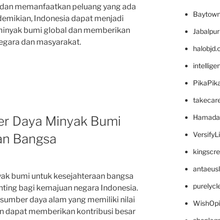
t dan memanfaatkan peluang yang ada
Baytown
demikian, Indonesia dapat menjadi
minyak bumi global dan memberikan
Jabalpu
egara dan masyarakat.
halobjd
intellig
PikaPik
takecar
Hamada
er Daya Minyak Bumi
VersifyL
an Bangsa
kingscr
antaeus
ak bumi untuk kesejahteraan bangsa
purelyc
ting bagi kemajuan negara Indonesia.
 sumber daya alam yang memiliki nilai
WishOp
an dapat memberikan kontribusi besar