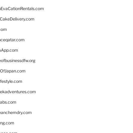
EvaCationRentals.com
rCakeDelivery.com
.com
enceqatar.com
aApp.com
eofbusinessdfw.org
OfJapan.com
ifestyle.com
eekadventures.com
labs.com
leanchemdry.com
ing.com