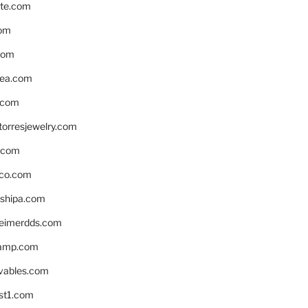
te.com
om
com
ea.com
.com
torresjewelry.com
s.com
ico.com
shipa.com
eimerdds.com
camp.com
ivables.com
st1.com