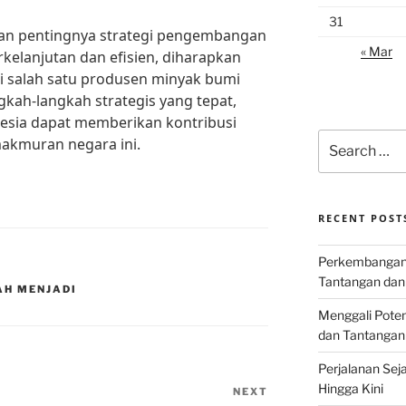
31
an pentingnya strategi pengembangan
« Mar
kelanjutan dan efisien, diharapkan
i salah satu produsen minyak bumi
gkah-langkah strategis yang tepat,
nesia dapat memberikan kontribusi
Search
makmuran negara ini.
for:
RECENT POST
Perkembangan I
Tantangan dan
AH MENJADI
Menggali Poten
dan Tantangan
Perjalanan Seja
Hingga Kini
NEXT
Next