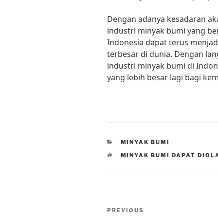
Dengan adanya kesadaran ak
industri minyak bumi yang ber
Indonesia dapat terus menjad
terbesar di dunia. Dengan lan
industri minyak bumi di Indo
yang lebih besar lagi bagi ke
CATEGORIES
MINYAK BUMI
TAGS
MINYAK BUMI DAPAT DIOL
Post
Previous
PREVIOUS