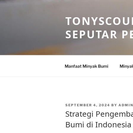
Skip
to
TONYSCOU
content
SEPUTAR P
Manfaat Minyak Bumi
Minya
POSTED
SEPTEMBER 4, 2024
BY
ADMI
ON
Strategi Pengemb
Bumi di Indonesia