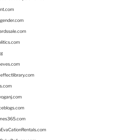
nnt.com
gender.com
ardssale.com
litics.com
rg
neves.com
ffectlibrary.com
ns.com
yoganj.com
rceblogs.com
ames365.com
EvaCationRentals.com