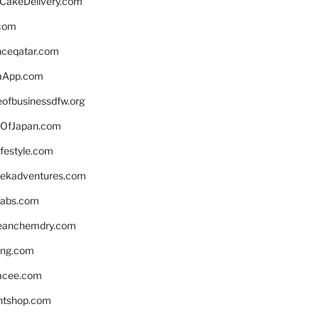
rCakeDelivery.com
.com
enceqatar.com
aApp.com
eofbusinessdfw.org
OfJapan.com
ifestyle.com
eekadventures.com
labs.com
leanchemdry.com
ing.com
acee.com
ntshop.com