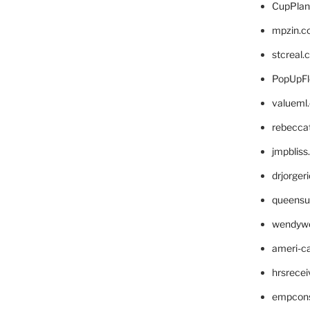
CupPlan
mpzin.c
stcreal.
PopUpFl
valueml
rebecca
jmpblis
drjorger
queensu
wendyw
ameri-
hrsrece
empcon