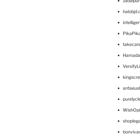
Jabalpu
halobjd
intellig
PikaPik
takecar
Hamada
VersifyL
kingscr
antaeus
purelyc
WishOp
shopleg
bonviva