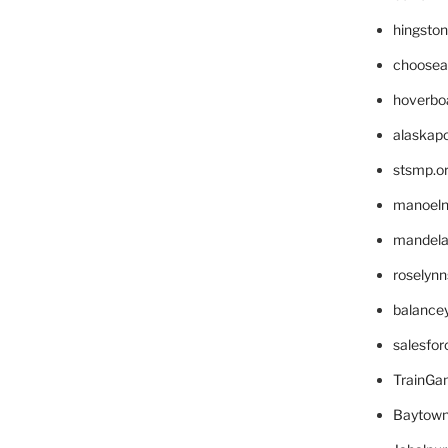
hingsto
choosea
hoverbo
alaskapo
stsmp.o
manoel
mandelae
roselyn
balance
salesfo
TrainG
Baytown