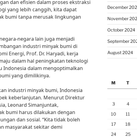
gan dan efisien dalam proses ekstraksi
December 20
i yang lebih canggih, kita dapat
ak bumi tanpa merusak lingkungan
November 20
October 2024
 negara-negara lain juga menjadi
September 20
embangan industri minyak bumi di
August 2024
i Energi, Prof. Dr. Haryadi, kerja
aju dalam hal peningkatan teknologi
tu Indonesia dalam mengoptimalkan
umi yang dimilikinya.
M
T
 industri minyak bumi, Indonesia
pek keberlanjutan. Menurut Direktur
3
4
ia, Leonard Simanjuntak,
ak bumi harus dilakukan dengan
10
11
gan dan sosial. “Kita tidak boleh
17
18
n masyarakat sekitar demi
24
25