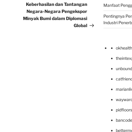
Post
Keberhasilan dan Tantangan
Manfaat Pengg
Negara-Negara Pengekspor
Pentingnya Pe
Minyak Bumi dalam Diplomasi
Industri Pener
Global
okhealt
theinte
unbound
catfrien
marianli
wayward
pidfloo
bancode
betterm