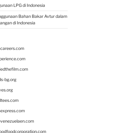
unaan LPG di Indonesia
nggunaan Bahan Bakar Avtur dalam
bangan di Indonesia
hcareers.com
xperience.com
edthefilm.com
ds-bg.org
ves.org
tees.com
rsexpress.com
venezuelaen.com
oodfoodcorporation.com