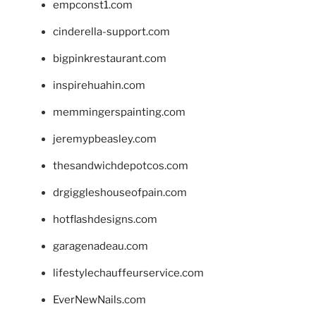
empconst1.com
cinderella-support.com
bigpinkrestaurant.com
inspirehuahin.com
memmingerspainting.com
jeremypbeasley.com
thesandwichdepotcos.com
drgiggleshouseofpain.com
hotflashdesigns.com
garagenadeau.com
lifestylechauffeurservice.com
EverNewNails.com