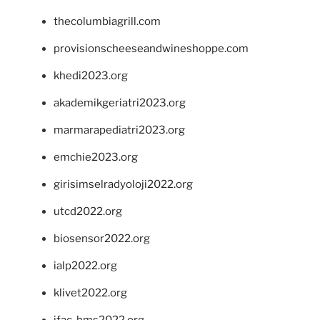
thecolumbiagrill.com
provisionscheeseandwineshoppe.com
khedi2023.org
akademikgeriatri2023.org
marmarapediatri2023.org
emchie2023.org
girisimselradyoloji2022.org
utcd2022.org
biosensor2022.org
ialp2022.org
klivet2022.org
ifac-hms2022.org