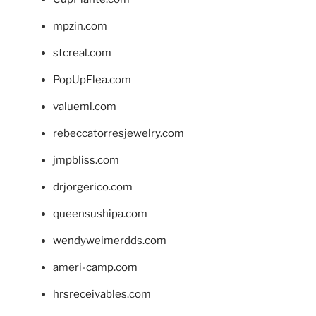
mpzin.com
stcreal.com
PopUpFlea.com
valueml.com
rebeccatorresjewelry.com
jmpbliss.com
drjorgerico.com
queensushipa.com
wendyweimerdds.com
ameri-camp.com
hrsreceivables.com