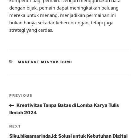
kompetitif bagi pemain. Dengan menggunakan data
dengan bijak, pemain dapat meningkatkan peluang
mereka untuk menang, menjadikan permainan ini
bukan hanya sekadar keberuntungan, tetapi juga
strategi yang cerdas.
CATEGORIES
MANFAAT MINYAK BUMI
Post
Previous
PREVIOUS
navigation
Post
Kreativitas Tanpa Batas di Lomba Karya Tulis
Ilmiah 2024
Next
NEXT
Post
Siku.blksamarinda.id: Solusi untuk Kebutuhan Digital