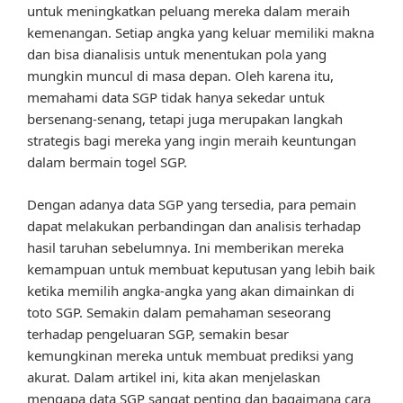
untuk meningkatkan peluang mereka dalam meraih
kemenangan. Setiap angka yang keluar memiliki makna
dan bisa dianalisis untuk menentukan pola yang
mungkin muncul di masa depan. Oleh karena itu,
memahami data SGP tidak hanya sekedar untuk
bersenang-senang, tetapi juga merupakan langkah
strategis bagi mereka yang ingin meraih keuntungan
dalam bermain togel SGP.
Dengan adanya data SGP yang tersedia, para pemain
dapat melakukan perbandingan dan analisis terhadap
hasil taruhan sebelumnya. Ini memberikan mereka
kemampuan untuk membuat keputusan yang lebih baik
ketika memilih angka-angka yang akan dimainkan di
toto SGP. Semakin dalam pemahaman seseorang
terhadap pengeluaran SGP, semakin besar
kemungkinan mereka untuk membuat prediksi yang
akurat. Dalam artikel ini, kita akan menjelaskan
mengapa data SGP sangat penting dan bagaimana cara