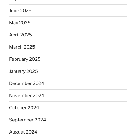
June 2025
May 2025
April 2025
March 2025
February 2025
January 2025
December 2024
November 2024
October 2024
September 2024
August 2024