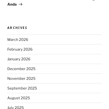
Anda
ARCHIVES
March 2026
February 2026
January 2026
December 2025
November 2025
September 2025
August 2025
July 2025