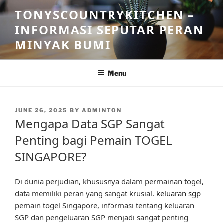
Skip
TONYSCOUNTRYKITCHEN –
to
INFORMASI SEPUTAR PERAN
content
MINYAK BUMI
Menu
POSTED
JUNE 26, 2025
BY
ADMINTON
ON
Mengapa Data SGP Sangat
Penting bagi Pemain TOGEL
SINGAPORE?
Di dunia perjudian, khususnya dalam permainan togel,
data memiliki peran yang sangat krusial.
keluaran sgp
pemain togel Singapore, informasi tentang keluaran
SGP dan pengeluaran SGP menjadi sangat penting