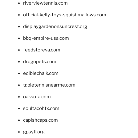
riverviewtennis.com
official-kelly-toys-squishmallows.com
displaygardenonsuncrest.org
bbq-empire-usa.com
feedstoreva.com
drogopets.com
ediblechalk.com
tabletennisnearme.com
oaksofa.com
soultacohtx.com
capishcaps.com
gpsyfl.org