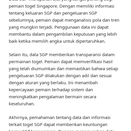
pemain togel Singapore. Dengan memiliki informasi
tentang keluaran SGP dan pengeluaran SGP
sebelumnya, pemain dapat menganalisis pola dan tren
yang mungkin terjadi. Penggunaan data ini dapat
membantu dalam pengambilan keputusan yang lebih
baik ketika memilih angka untuk dipertaruhkan.
Selain itu, data SGP memberikan transparansi dalam
permainan togel. Pemain dapat memverifikasi hasil
yang telah diumumkan dan memastikan bahwa setiap
pengeluaran SGP dilakukan dengan adil dan sesuai
dengan aturan yang berlaku. Ini menambah
kepercayaan pemain terhadap sistem dan
meningkatkan pengalaman bermain secara
keseluruhan.
Akhirnya, pemahaman tentang data dan informasi
terkait togel SGP dapat memberikan keuntungan