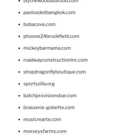
blythewoodseafood.com
paolosdelibangkok.com
bobacove.com
phoone24brookfield.com
mickeybarmama.com
roadwayconstructioninc.com
shopdragonflyboutique.com
sportszilla.org
batchprovisionsbar.com
brasserie-gobette.com
musicrearte.com
morseysfarms.com