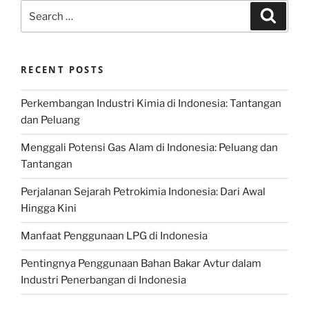
Search
Search
for:
RECENT POSTS
Perkembangan Industri Kimia di Indonesia: Tantangan
dan Peluang
Menggali Potensi Gas Alam di Indonesia: Peluang dan
Tantangan
Perjalanan Sejarah Petrokimia Indonesia: Dari Awal
Hingga Kini
Manfaat Penggunaan LPG di Indonesia
Pentingnya Penggunaan Bahan Bakar Avtur dalam
Industri Penerbangan di Indonesia