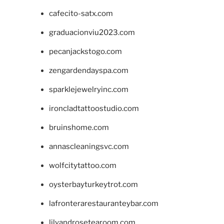
cafecito-satx.com
graduacionviu2023.com
pecanjackstogo.com
zengardendayspa.com
sparklejewelryinc.com
ironcladtattoostudio.com
bruinshome.com
annascleaningsvc.com
wolfcitytattoo.com
oysterbayturkeytrot.com
lafronterarestauranteybar.com
lilyandrosetearoom.com