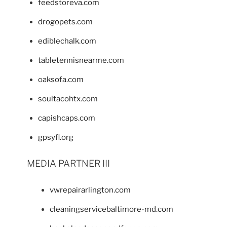
feedstoreva.com
drogopets.com
ediblechalk.com
tabletennisnearme.com
oaksofa.com
soultacohtx.com
capishcaps.com
gpsyfl.org
MEDIA PARTNER III
vwrepairarlington.com
cleaningservicebaltimore-md.com