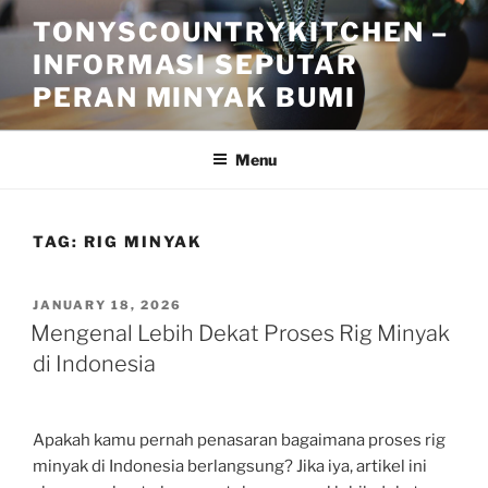
Skip
TONYSCOUNTRYKITCHEN –
to
INFORMASI SEPUTAR
content
PERAN MINYAK BUMI
Menu
TAG:
RIG MINYAK
POSTED
JANUARY 18, 2026
ON
Mengenal Lebih Dekat Proses Rig Minyak
di Indonesia
Apakah kamu pernah penasaran bagaimana proses rig
minyak di Indonesia berlangsung? Jika iya, artikel ini