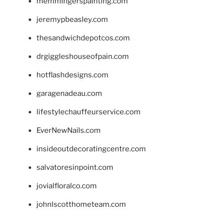
memmingerspainting.com
jeremypbeasley.com
thesandwichdepotcos.com
drgiggleshouseofpain.com
hotflashdesigns.com
garagenadeau.com
lifestylechauffeurservice.com
EverNewNails.com
insideoutdecoratingcentre.com
salvatoresinpoint.com
jovialfloralco.com
johnlscotthometeam.com