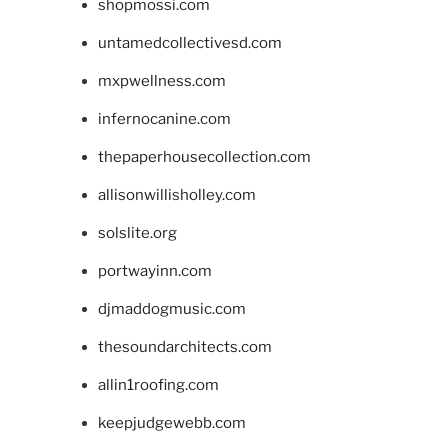
shopmossi.com
untamedcollectivesd.com
mxpwellness.com
infernocanine.com
thepaperhousecollection.com
allisonwillisholley.com
solslite.org
portwayinn.com
djmaddogmusic.com
thesoundarchitects.com
allin1roofing.com
keepjudgewebb.com