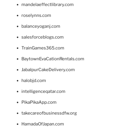
mandelaeffectlibrary.com
roselynns.com
balanceyoganj.com
salesforceblogs.com
TrainGames365.com
BaytownEvaCationRentals.com
JabalpurCakeDelivery.com
halobjd.com
intelligenceqatar.com
PikaPikaApp.com
takecareofbusinessdfw.org
HamadaOfJapan.com