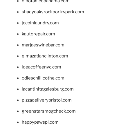
elbotanicopanama.com
shadyoaksrockportrvpark.com
jccoinlaundry.com
kautorepair.com
marjaeswinebar.com
elmazatlanclinton.com
ideacoffeenyc.com
odieschillicothe.com
lacantinitagalesburg.com
pizzadeliverybristol.com
greenstarsmogcheck.com
happypawspl.com