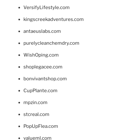
VersifyLifestyle.com
kingscreekadventures.com
antaeuslabs.com
purelycleanchemdry.com
WishOping.com
shoplegacee.com
bonvivantshop.com
CupPlante.com
mpzin.com
stcreal.com
PopUpFlea.com
valueml.com