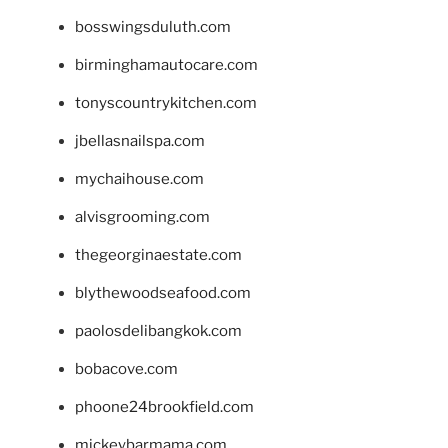
bosswingsduluth.com
birminghamautocare.com
tonyscountrykitchen.com
jbellasnailspa.com
mychaihouse.com
alvisgrooming.com
thegeorginaestate.com
blythewoodseafood.com
paolosdelibangkok.com
bobacove.com
phoone24brookfield.com
mickeybarmama.com