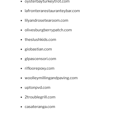
oysterbayturkeytrot.com
lafronterarestauranteybar.com
lilyandrosetearoom.com
olivesburgberrypatch.com
theslushkids.com
giobastian.com
glpascensori.com
rifloorepoxy.com
woolleymillingandpaving.com
uptonpvd.com
2troublegrill.com
casateranga.com