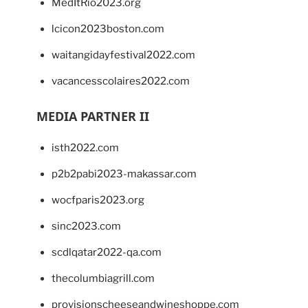
MedItRio2023.org
lcicon2023boston.com
waitangidayfestival2022.com
vacancesscolaires2022.com
MEDIA PARTNER II
isth2022.com
p2b2pabi2023-makassar.com
wocfparis2023.org
sinc2023.com
scdlqatar2022-qa.com
thecolumbiagrill.com
provisionscheeseandwineshoppe.com