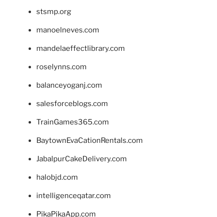
stsmp.org
manoelneves.com
mandelaeffectlibrary.com
roselynns.com
balanceyoganj.com
salesforceblogs.com
TrainGames365.com
BaytownEvaCationRentals.com
JabalpurCakeDelivery.com
halobjd.com
intelligenceqatar.com
PikaPikaApp.com