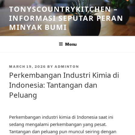
Skip
TONYSCOUNTRYKITCHEN –
to
INFORMASI SEPUTAR PERAN
content
MINYAK BUMI
Menu
POSTED
MARCH 19, 2026
BY
ADMINTON
ON
Perkembangan Industri Kimia di
Indonesia: Tantangan dan
Peluang
Perkembangan industri kimia di Indonesia saat ini
sedang mengalami perkembangan yang pesat.
Tantangan dan peluang pun muncul seiring dengan