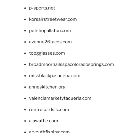
p-sports.net
korsairstreetwear.com
petshopallston.com
avenue26tacos.com
topgglasses.com
broadmoornailsspacoloradosprings.com
missblackpasadena.com
anneskitchen.org
valenciamarketytaqueria.com
reefrecordsllc.com
alawaffle.com
aryouthfishing.com