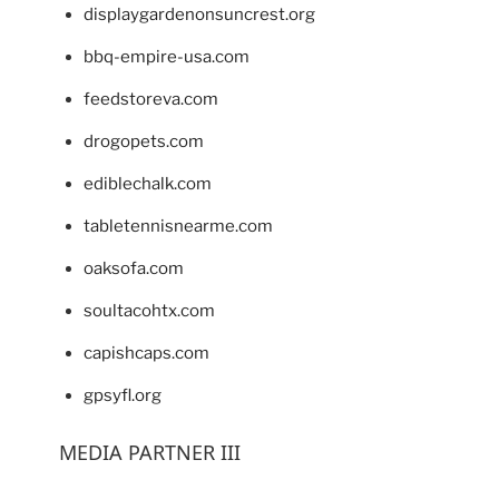
displaygardenonsuncrest.org
bbq-empire-usa.com
feedstoreva.com
drogopets.com
ediblechalk.com
tabletennisnearme.com
oaksofa.com
soultacohtx.com
capishcaps.com
gpsyfl.org
MEDIA PARTNER III