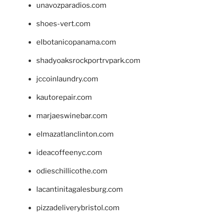
unavozparadios.com
shoes-vert.com
elbotanicopanama.com
shadyoaksrockportrvpark.com
jccoinlaundry.com
kautorepair.com
marjaeswinebar.com
elmazatlanclinton.com
ideacoffeenyc.com
odieschillicothe.com
lacantinitagalesburg.com
pizzadeliverybristol.com