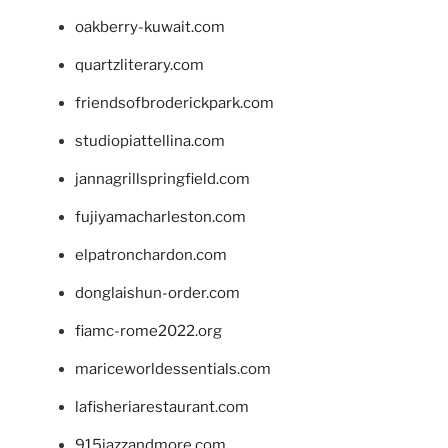
oakberry-kuwait.com
quartzliterary.com
friendsofbroderickpark.com
studiopiattellina.com
jannagrillspringfield.com
fujiyamacharleston.com
elpatronchardon.com
donglaishun-order.com
fiamc-rome2022.org
mariceworldessentials.com
lafisheriarestaurant.com
915jazzandmore.com