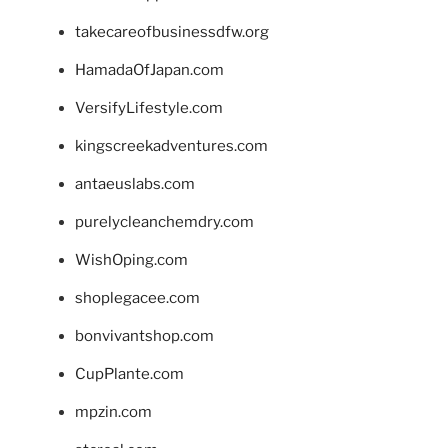
takecareofbusinessdfw.org
HamadaOfJapan.com
VersifyLifestyle.com
kingscreekadventures.com
antaeuslabs.com
purelycleanchemdry.com
WishOping.com
shoplegacee.com
bonvivantshop.com
CupPlante.com
mpzin.com