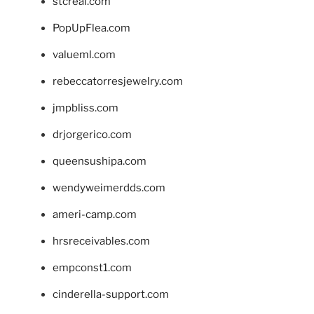
stcreal.com
PopUpFlea.com
valueml.com
rebeccatorresjewelry.com
jmpbliss.com
drjorgerico.com
queensushipa.com
wendyweimerdds.com
ameri-camp.com
hrsreceivables.com
empconst1.com
cinderella-support.com