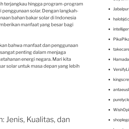
lebih terjangkau hingga program-program
Jabalpu
i penggunaan solar. Dengan langkah-
naan bahan bakar solar di Indonesia
halobjd
mberikan manfaat yang besar bagi
intellig
PikaPik
ulkan bahwa manfaat dan penggunaan
takecar
a sangat penting dalam menjaga
etahanan energi negara. Mari kita
Hamada
r solar untuk masa depan yang lebih
VersifyL
kingscr
antaeus
purelyc
WishOp
 Jenis, Kualitas, dan
shopleg