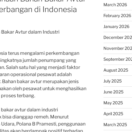
March 2026
erbangan di Indonesia
February 2026
January 2026
Bakar Avtur dalam Industri
December 20
November 20
nesia terus mengalami perkembangan
September 20
ningkatnya jumlah penumpang yang
 Salah satu hal yang menjadi faktor
August 2025
aran operasional pesawat adalah
July 2025
 Bahan bakar avtur merupakan jenis
nakan oleh pesawat untuk menghasilkan
June 2025
 proses terbang.
May 2025
bakar avtur dalam industri
April 2025
k bisa dianggap remeh. Menurut
 Udara, Polana B Pramesti, penggunaan
March 2025
litas akan berdampak positif terhadap