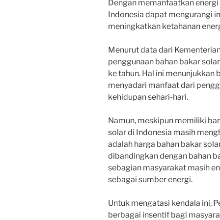
Dengan memanfaatkan energi m
Indonesia dapat mengurangi im
meningkatkan ketahanan energ
Menurut data dari Kementerian
penggunaan bahan bakar solar 
ke tahun. Hal ini menunjukkan
menyadari manfaat dari pengg
kehidupan sehari-hari.
Namun, meskipun memiliki ba
solar di Indonesia masih meng
adalah harga bahan bakar solar
dibandingkan dengan bahan bak
sebagian masyarakat masih en
sebagai sumber energi.
Untuk mengatasi kendala ini, 
berbagai insentif bagi masya