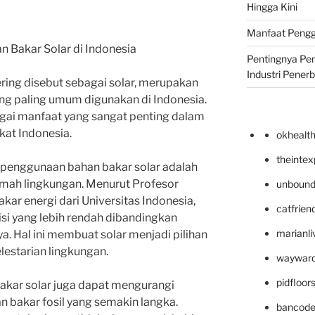
Hingga Kini
Manfaat Pengg
 Bakar Solar di Indonesia
Pentingnya Pe
Industri Pener
ering disebut sebagai solar, merupakan
ang paling umum digunakan di Indonesia.
agai manfaat yang sangat penting dalam
kat Indonesia.
okhealt
theinte
 penggunaan bahan bakar solar adalah
amah lingkungan. Menurut Profesor
unbound
r energi dari Universitas Indonesia,
catfrien
isi yang lebih rendah dibandingkan
marianli
ya. Hal ini membuat solar menjadi pilihan
lestarian lingkungan.
wayward
pidfloo
bakar solar juga dapat mengurangi
 bakar fosil yang semakin langka.
bancode