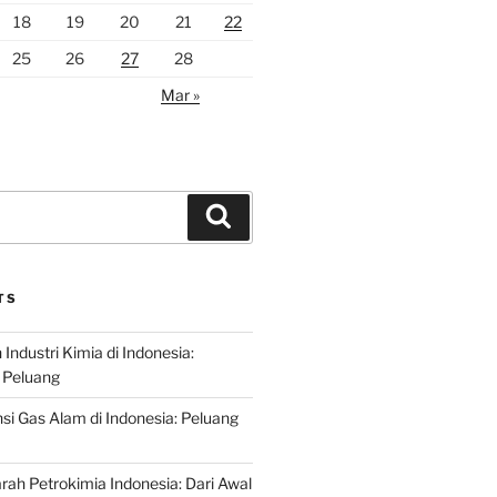
18
19
20
21
22
25
26
27
28
Mar »
Search
TS
ndustri Kimia di Indonesia:
 Peluang
si Gas Alam di Indonesia: Peluang
rah Petrokimia Indonesia: Dari Awal