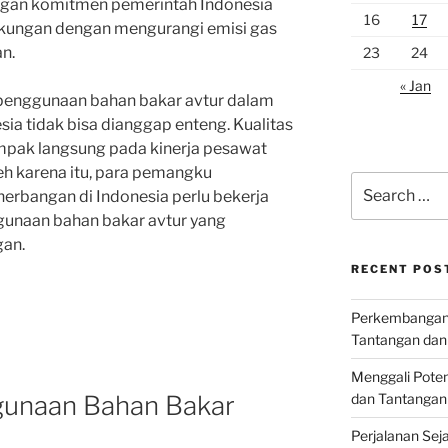
dengan komitmen pemerintah Indonesia
16
17
ngkungan dengan mengurangi emisi gas
n.
23
24
« Jan
penggunaan bahan bakar avtur dalam
sia tidak bisa dianggap enteng. Kualitas
mpak langsung pada kinerja pesawat
leh karena itu, para pemangku
Search
nerbangan di Indonesia perlu bekerja
for:
unaan bahan bakar avtur yang
gan.
RECENT POS
Perkembangan I
Tantangan dan
Menggali Poten
gunaan Bahan Bakar
dan Tantangan
Perjalanan Seja