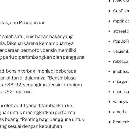
bonviva
CupPlan
mpzin.c
litas, dan Penggunaan
stcreal.
salah satu jenis bahan bakar yang
PopUpFl
unia. Dikenal karena kemampuannya
endaraan bermotor, bensin memiliki
valueml
ng perlu dipertimbangkan oleh pengguna.
rebecca
ad, bensin terbagi menjadi beberapa
jmpblis
an oktan di dalamnya. “Bensin biasa
drjorger
itar 88-92, sedangkan bensin premium
queensu
as 92,” ujarnya.
wendyw
hi oleh aditif yang ditambahkan ke
ameri-
tujuan untuk meningkatkan performa
as buang. “Penting bagi pengguna untuk
hrsrece
yang sesuai dengan kebutuhan