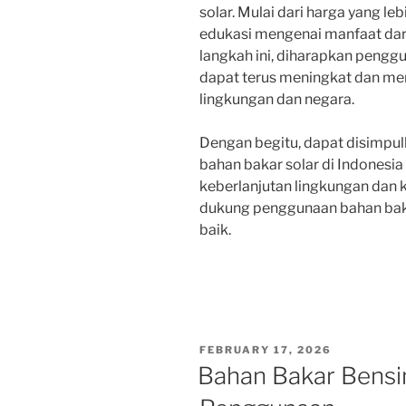
solar. Mulai dari harga yang 
edukasi mengenai manfaat dar
langkah ini, diharapkan penggu
dapat terus meningkat dan me
lingkungan dan negara.
Dengan begitu, dapat disimp
bahan bakar solar di Indonesi
keberlanjutan lingkungan dan k
dukung penggunaan bahan baka
baik.
POSTED
FEBRUARY 17, 2026
ON
Bahan Bakar Bensin: