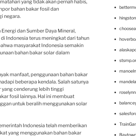
atahari yang tidak akan pernah habis,
betterm
por bahan bakar fosil dan
i negara.
hingsto
choosea
 Energi dan Sumber Daya Mineral,
di Indonesia terus meningkat dari tahun
hoverbo
 bahwa masyarakat Indonesia semakin
alaskapo
unaan bahan bakar solar dalam
stsmp.o
manoel
nyak manfaat, penggunaan bahan bakar
mandelae
hadapi beberapa kendala. Salah satunya
 yang cenderung lebih tinggi
roselyn
ar fosil lainnya. Hal ini membuat
balance
ggan untuk beralih menggunakan solar
salesfo
TrainG
Pemerintah Indonesia telah memberikan
rakat yang menggunakan bahan bakar
Baytown