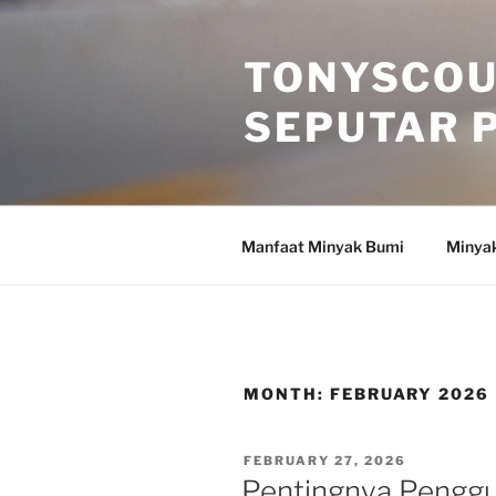
Skip
to
TONYSCOU
content
SEPUTAR 
Manfaat Minyak Bumi
Minya
MONTH:
FEBRUARY 2026
POSTED
FEBRUARY 27, 2026
ON
Pentingnya Penggu