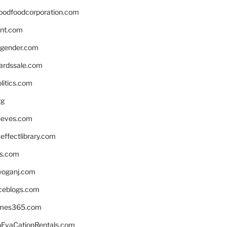
oodfoodcorporation.com
nnt.com
gender.com
ardssale.com
litics.com
rg
neves.com
ffectlibrary.com
ns.com
yoganj.com
rceblogs.com
ames365.com
EvaCationRentals.com