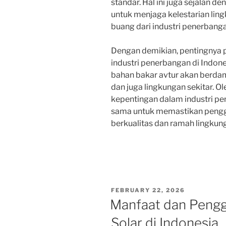
standar. Hal ini juga sejalan 
untuk menjaga kelestarian li
buang dari industri penerbanga
Dengan demikian, pentingnya 
industri penerbangan di Indone
bahan bakar avtur akan berda
dan juga lingkungan sekitar. O
kepentingan dalam industri pe
sama untuk memastikan pengg
berkualitas dan ramah lingkun
POSTED
FEBRUARY 22, 2026
ON
Manfaat dan Peng
Solar di Indonesia