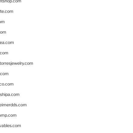
ntshop.com
te.com
om
com
ea.com
.com
torresjewelry.com
s.com
ico.com
shipa.com
eimerdds.com
camp.com
ivables.com