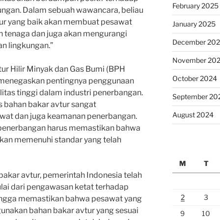
February 2025
kungan. Dalam sebuah wawancara, beliau
tur yang baik akan membuat pesawat
January 2025
n tenaga dan juga akan mengurangi
December 20
n lingkungan.”
November 20
tur Hilir Minyak dan Gas Bumi (BPH
October 2024
ga menegaskan pentingnya penggunaan
itas tinggi dalam industri penerbangan.
September 20
 bahan bakar avtur sangat
August 2024
wat dan juga keamanan penerbangan.
or penerbangan harus memastikan bahwa
akan memenuhi standar yang telah
M
T
bakar avtur, pemerintah Indonesia telah
lai dari pengawasan ketat terhadap
2
3
hingga memastikan bahwa pesawat yang
unakan bahan bakar avtur yang sesuai
9
10