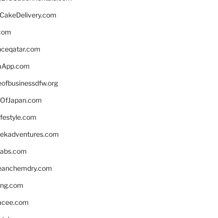
rCakeDelivery.com
.com
enceqatar.com
aApp.com
eofbusinessdfw.org
OfJapan.com
ifestyle.com
eekadventures.com
labs.com
leanchemdry.com
ing.com
acee.com