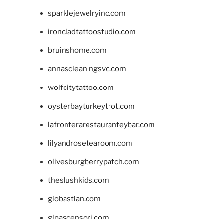
sparklejewelryinc.com
ironcladtattoostudio.com
bruinshome.com
annascleaningsvc.com
wolfcitytattoo.com
oysterbayturkeytrot.com
lafronterarestauranteybar.com
lilyandrosetearoom.com
olivesburgberrypatch.com
theslushkids.com
giobastian.com
glpascensori.com