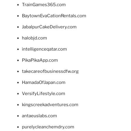
TrainGames365.com
BaytownEvaCationRentals.com
JabalpurCakeDelivery.com
halobjd.com
intelligenceqatar.com
PikaPikaApp.com
takecareofbusinessdfw.org
HamadaOfJapan.com
VersifyLifestyle.com
kingscreekadventures.com
antaeuslabs.com
purelycleanchemdry.com