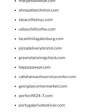
marjaeswinebar.com
elmazatlanclinton.com
ideacoffeenyc.com
odieschillicothe.com
lacantinitagalesburg.com
pizzadeliverybristol.com
greenstarsmogcheck.com
happypawspl.com
callahansautoservicecenter.com
georgiascornermarket.com
perfectfit24-7.com
portugalprivatedriver.com