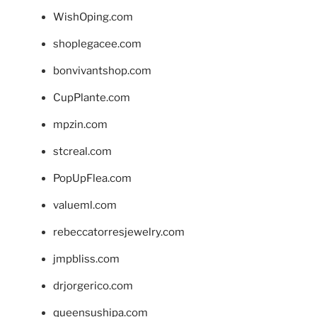
WishOping.com
shoplegacee.com
bonvivantshop.com
CupPlante.com
mpzin.com
stcreal.com
PopUpFlea.com
valueml.com
rebeccatorresjewelry.com
jmpbliss.com
drjorgerico.com
queensushipa.com