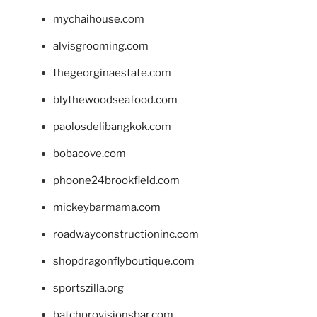
mychaihouse.com
alvisgrooming.com
thegeorginaestate.com
blythewoodseafood.com
paolosdelibangkok.com
bobacove.com
phoone24brookfield.com
mickeybarmama.com
roadwayconstructioninc.com
shopdragonflyboutique.com
sportszilla.org
batchprovisionsbar.com