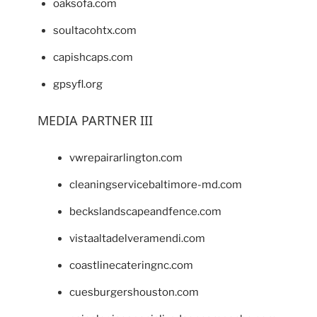
oaksofa.com
soultacohtx.com
capishcaps.com
gpsyfl.org
MEDIA PARTNER III
vwrepairarlington.com
cleaningservicebaltimore-md.com
beckslandscapeandfence.com
vistaaltadelveramendi.com
coastlinecateringnc.com
cuesburgershouston.com