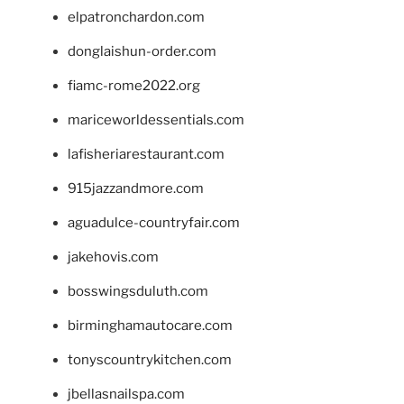
elpatronchardon.com
donglaishun-order.com
fiamc-rome2022.org
mariceworldessentials.com
lafisheriarestaurant.com
915jazzandmore.com
aguadulce-countryfair.com
jakehovis.com
bosswingsduluth.com
birminghamautocare.com
tonyscountrykitchen.com
jbellasnailspa.com