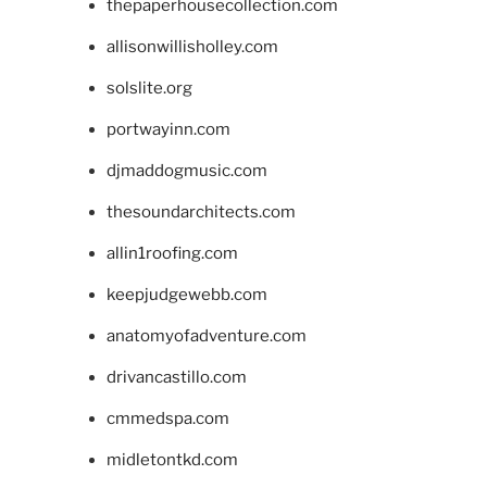
thepaperhousecollection.com
allisonwillisholley.com
solslite.org
portwayinn.com
djmaddogmusic.com
thesoundarchitects.com
allin1roofing.com
keepjudgewebb.com
anatomyofadventure.com
drivancastillo.com
cmmedspa.com
midletontkd.com