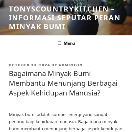
Skip
TONYSCOUNTRYKITCHEN –
to
INFORMASI SEPUTAR PERAN
content
MINYAK BUMI
Menu
POSTED
OCTOBER 30, 2024
BY
ADMINTON
ON
Bagaimana Minyak Bumi
Membantu Menunjang Berbagai
Aspek Kehidupan Manusia?
Minyak bumi adalah sumber energi yang sangat
penting bagi kehidupan manusia. Bagaimana minyak
bumi membantu menunjang berbagai aspek kehidupan