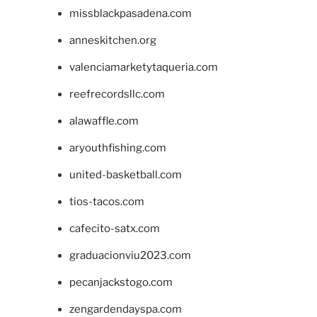
missblackpasadena.com
anneskitchen.org
valenciamarketytaqueria.com
reefrecordsllc.com
alawaffle.com
aryouthfishing.com
united-basketball.com
tios-tacos.com
cafecito-satx.com
graduacionviu2023.com
pecanjackstogo.com
zengardendayspa.com