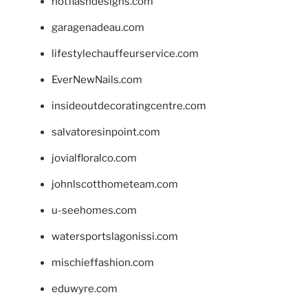
hotflashdesigns.com
garagenadeau.com
lifestylechauffeurservice.com
EverNewNails.com
insideoutdecoratingcentre.com
salvatoresinpoint.com
jovialfloralco.com
johnlscotthometeam.com
u-seehomes.com
watersportslagonissi.com
mischieffashion.com
eduwyre.com