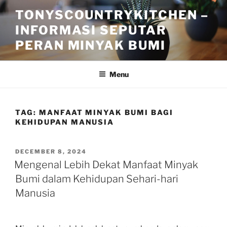
Skip
TONYSCOUNTRYKITCHEN –
to
INFORMASI SEPUTAR
content
PERAN MINYAK BUMI
Menu
TAG:
MANFAAT MINYAK BUMI BAGI
KEHIDUPAN MANUSIA
POSTED
DECEMBER 8, 2024
ON
Mengenal Lebih Dekat Manfaat Minyak
Bumi dalam Kehidupan Sehari-hari
Manusia