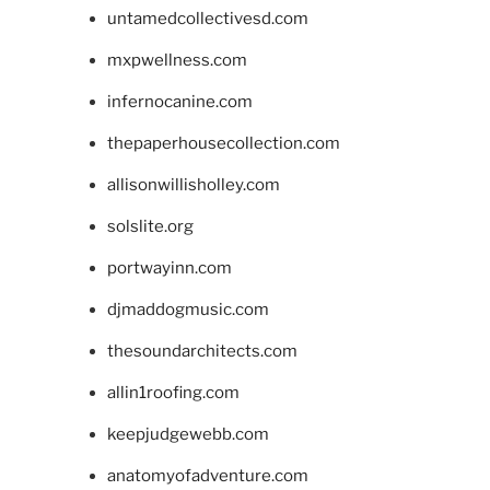
untamedcollectivesd.com
mxpwellness.com
infernocanine.com
thepaperhousecollection.com
allisonwillisholley.com
solslite.org
portwayinn.com
djmaddogmusic.com
thesoundarchitects.com
allin1roofing.com
keepjudgewebb.com
anatomyofadventure.com