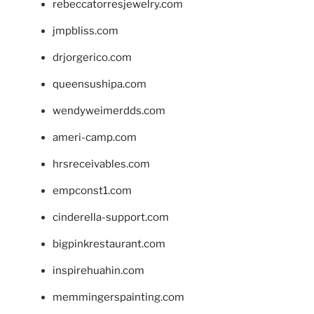
rebeccatorresjewelry.com
jmpbliss.com
drjorgerico.com
queensushipa.com
wendyweimerdds.com
ameri-camp.com
hrsreceivables.com
empconst1.com
cinderella-support.com
bigpinkrestaurant.com
inspirehuahin.com
memmingerspainting.com