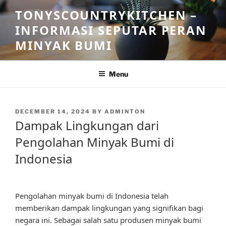
Skip
TONYSCOUNTRYKITCHEN –
to
INFORMASI SEPUTAR PERAN
content
MINYAK BUMI
Menu
POSTED
DECEMBER 14, 2024
BY
ADMINTON
ON
Dampak Lingkungan dari
Pengolahan Minyak Bumi di
Indonesia
Pengolahan minyak bumi di Indonesia telah
memberikan dampak lingkungan yang signifikan bagi
negara ini. Sebagai salah satu produsen minyak bumi