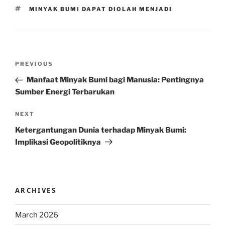
TAGS
MINYAK BUMI DAPAT DIOLAH MENJADI
Post
Previous
PREVIOUS
navigation
Post
Manfaat Minyak Bumi bagi Manusia: Pentingnya
Sumber Energi Terbarukan
Next
NEXT
Post
Ketergantungan Dunia terhadap Minyak Bumi:
Implikasi Geopolitiknya
ARCHIVES
March 2026