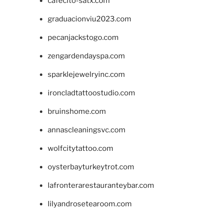
cafecito-satx.com
graduacionviu2023.com
pecanjackstogo.com
zengardendayspa.com
sparklejewelryinc.com
ironcladtattoostudio.com
bruinshome.com
annascleaningsvc.com
wolfcitytattoo.com
oysterbayturkeytrot.com
lafronterarestauranteybar.com
lilyandrosetearoom.com