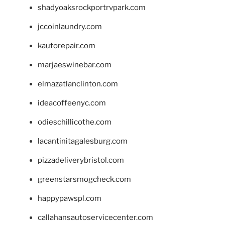
shadyoaksrockportrvpark.com
jccoinlaundry.com
kautorepair.com
marjaeswinebar.com
elmazatlanclinton.com
ideacoffeenyc.com
odieschillicothe.com
lacantinitagalesburg.com
pizzadeliverybristol.com
greenstarsmogcheck.com
happypawspl.com
callahansautoservicecenter.com