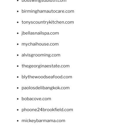
bosswingsduluth.com
birminghamautocare.com
tonyscountrykitchen.com
jbellasnailspa.com
mychaihouse.com
alvisgrooming.com
thegeorginaestate.com
blythewoodseafood.com
paolosdelibangkok.com
bobacove.com
phoone24brookfield.com
mickeybarmama.com