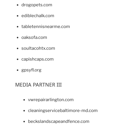
drogopets.com
ediblechalk.com
tabletennisnearme.com
oaksofa.com
soultacohtx.com
capishcaps.com
gpsyfl.org
MEDIA PARTNER III
vwrepairarlington.com
cleaningservicebaltimore-md.com
beckslandscapeandfence.com