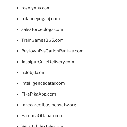
roselynns.com
balanceyoganj.com
salesforceblogs.com
TrainGames365.com
BaytownEvaCationRentals.com
JabalpurCakeDelivery.com
halobjd.com
intelligenceqatar.com
PikaPikaApp.com
takecareofbusinessdfw.org
HamadaOfJapan.com
VersifyLifestyle.com