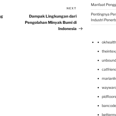
Manfaat Pengg
NEXT
Next
Pentingnya Pe
Post
ng
Dampak Lingkungan dari
Industri Pener
Pengolahan Minyak Bumi di
Indonesia
okhealt
theinte
unbound
catfrien
marianli
wayward
pidfloo
bancode
betterm