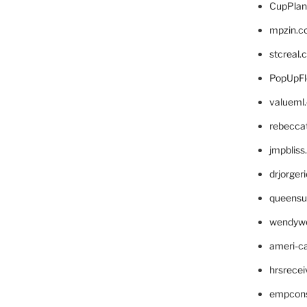
CupPlan
mpzin.c
stcreal.
PopUpFl
valueml
rebecca
jmpblis
drjorger
queensu
wendyw
ameri-
hrsrece
empcon