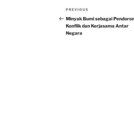
Post
Previous
PREVIOUS
navigation
Post
Minyak Bumi sebagai Pendoro
Konflik dan Kerjasama Antar
Negara