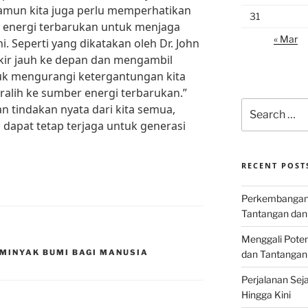
namun kita juga perlu memperhatikan
31
r energi terbarukan untuk menjaga
« Mar
i. Seperti yang dikatakan oleh Dr. John
ikir jauh ke depan dan mengambil
uk mengurangi ketergantungan kita
alih ke sumber energi terbarukan.”
Search
 tindakan nyata dari kita semua,
for:
 dapat tetap terjaga untuk generasi
RECENT POST
Perkembangan I
Tantangan dan
Menggali Poten
MINYAK BUMI BAGI MANUSIA
dan Tantangan
Perjalanan Seja
Hingga Kini