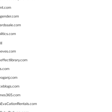
nnt.com
gender.com
ardssale.com
litics.com
rg
neves.com
ffectlibrary.com
ns.com
yoganj.com
rceblogs.com
ames365.com
EvaCationRentals.com