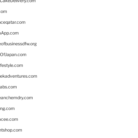
rCakeDelivery.com
.com
enceqatar.com
aApp.com
eofbusinessdfw.org
OfJapan.com
ifestyle.com
eekadventures.com
labs.com
leanchemdry.com
ing.com
acee.com
ntshop.com