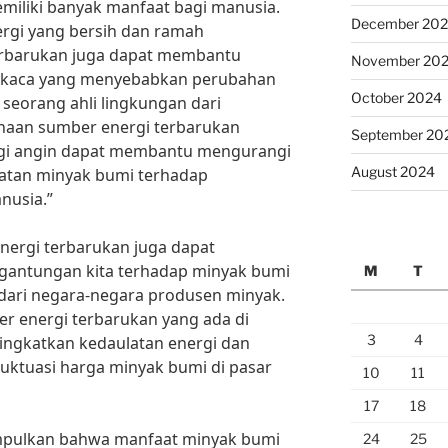
miliki banyak manfaat bagi manusia.
December 20
ergi yang bersih dan ramah
erbarukan juga dapat membantu
November 20
 kaca yang menyebabkan perubahan
October 2024
, seorang ahli lingkungan dari
unaan sumber energi terbarukan
September 20
ergi angin dapat membantu mengurangi
August 2024
atan minyak bumi terhadap
nusia.”
 energi terbarukan juga dapat
antungan kita terhadap minyak bumi
M
T
dari negara-negara produsen minyak.
 energi terbarukan yang ada di
3
4
ningkatkan kedaulatan energi dan
luktuasi harga minyak bumi di pasar
10
11
17
18
impulkan bahwa manfaat minyak bumi
24
25