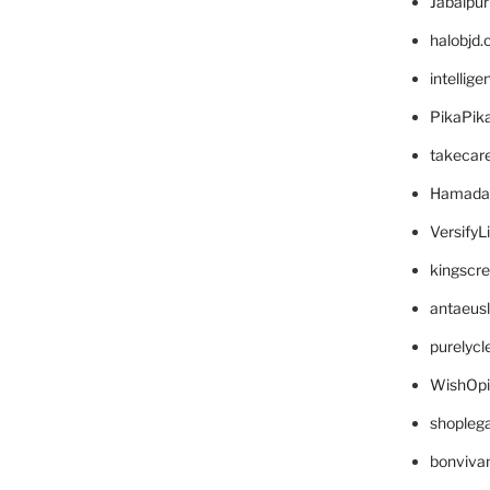
Jabalpu
halobjd
intellig
PikaPik
takecar
Hamada
VersifyL
kingscr
antaeus
purelyc
WishOp
shopleg
bonviva