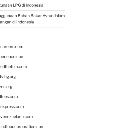
unaan LPG di Indonesia
nggunaan Bahan Bakar Avtur dalam
bangan di Indonesia
hcareers.com
xperience.com
edthefilm.com
ds-bg.org
ves.org
tees.com
rsexpress.com
venezuelaen.com
oodfoodcorporation.com