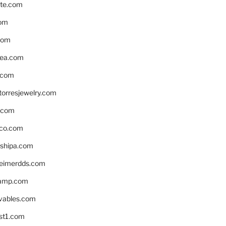
te.com
om
com
ea.com
.com
torresjewelry.com
s.com
ico.com
shipa.com
eimerdds.com
camp.com
ivables.com
st1.com