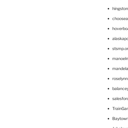
hingsto
choosea
hoverbo
alaskapo
stsmp.o
manoel
mandelae
roselyn
balance
salesfo
TrainG
Baytown