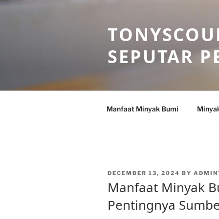
Skip
to
TONYSCOU
content
SEPUTAR P
Manfaat Minyak Bumi
Minya
POSTED
DECEMBER 13, 2024
BY
ADMIN
ON
Manfaat Minyak B
Pentingnya Sumbe