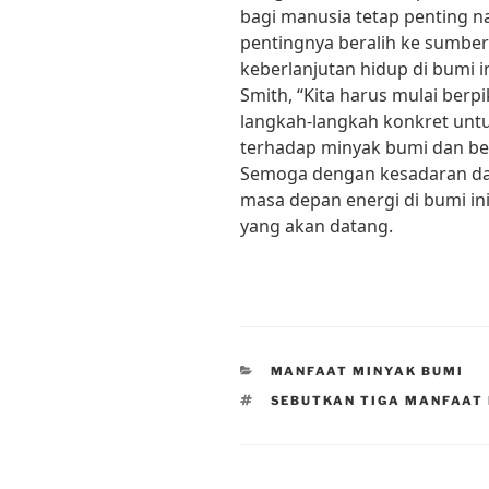
bagi manusia tetap penting 
pentingnya beralih ke sumbe
keberlanjutan hidup di bumi in
Smith, “Kita harus mulai berp
langkah-langkah konkret unt
terhadap minyak bumi dan ber
Semoga dengan kesadaran dan
masa depan energi di bumi ini
yang akan datang.
CATEGORIES
MANFAAT MINYAK BUMI
TAGS
SEBUTKAN TIGA MANFAAT 