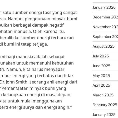
January 2026
satu sumber energi fosil yang sangat
December 20
usia. Namun, penggunaan minyak bumi
bulkan berbagai dampak negatif
November 20
hatan manusia. Oleh karena itu,
September 20
 beralih ke sumber energi terbarukan
 bumi ini tetap terjaga.
August 2025
July 2025
mi bagi manusia adalah sebagai
igunakan untuk memenuhi kebutuhan
June 2025
ustri. Namun, kita harus menyadari
mber energi yang terbatas dan tidak
May 2025
r. John Smith, seorang ahli energi dari
April 2025
, “Pemanfaatan minyak bumi yang
 kelangkaan energi di masa depan.
March 2025
i kita untuk mulai menggunakan
February 2025
rti energi surya dan energi angin.”
January 2025