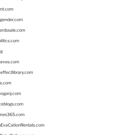
nnt.com
gender.com
ardssale.com
litics.com
rg
neves.com
ffectlibrary.com
ns.com
yoganj.com
rceblogs.com
ames365.com
EvaCationRentals.com