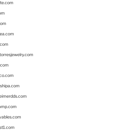
te.com
om
com
ea.com
.com
torresjewelry.com
s.com
ico.com
shipa.com
eimerdds.com
camp.com
ivables.com
st1.com