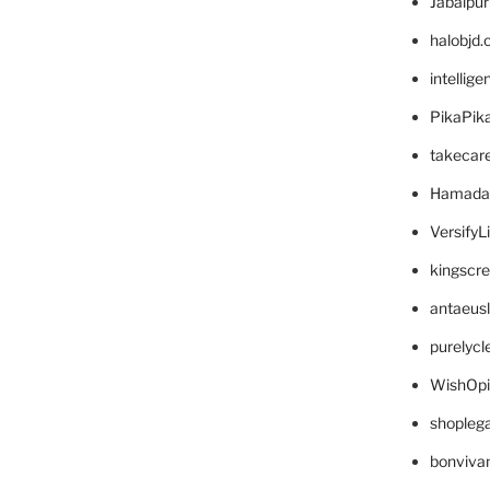
Jabalpu
halobjd
intellig
PikaPik
takecar
Hamada
VersifyL
kingscr
antaeus
purelyc
WishOp
shopleg
bonviva