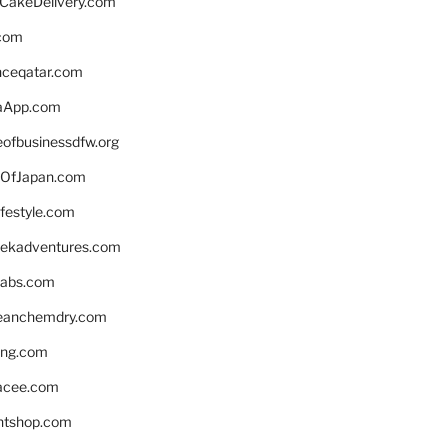
rCakeDelivery.com
.com
enceqatar.com
aApp.com
eofbusinessdfw.org
OfJapan.com
ifestyle.com
eekadventures.com
labs.com
leanchemdry.com
ing.com
acee.com
ntshop.com