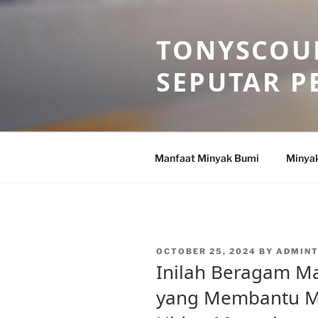
Skip
to
TONYSCOU
content
SEPUTAR P
Manfaat Minyak Bumi
Minya
POSTED
OCTOBER 25, 2024
BY
ADMIN
ON
Inilah Beragam M
yang Membantu Me