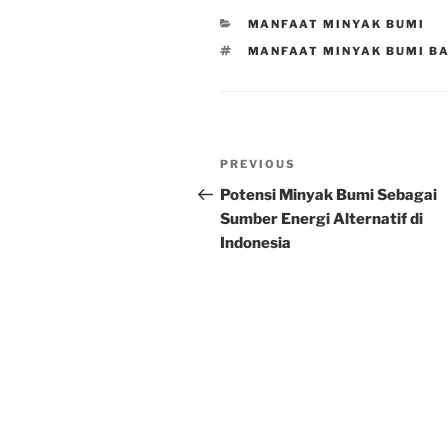
CATEGORIES
MANFAAT MINYAK BUMI
TAGS
MANFAAT MINYAK BUMI BA
Post
Previous
PREVIOUS
navigation
Post
Potensi Minyak Bumi Sebagai
Sumber Energi Alternatif di
Indonesia