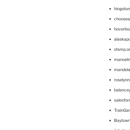
hingsto
choosea
hoverbo
alaskapo
stsmp.o
manoel
mandelae
roselyn
balance
salesfo
TrainG
Baytown