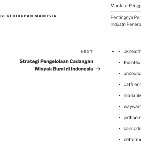
Manfaat Pengg
GI KEHIDUPAN MANUSIA
Pentingnya Pe
Industri Pener
okhealt
NEXT
Next
Post
Strategi Pengelolaan Cadangan
theinte
Minyak Bumi di Indonesia
unbound
catfrien
marianli
wayward
pidfloo
bancode
betterm