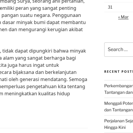
Bambang Surya, seorang ahli pertanian,
31
miliki peran yang sangat penting
 pangan suatu negara. Penggunaan
« Mar
an dasar minyak bumi dapat membantu
anen dan mengurangi kerugian akibat
Search
tidak dapat dipungkiri bahwa minyak
for:
 alam yang sangat berharga bagi
ta juga harus ingat untuk
ara bijaksana dan berkelanjutan
RECENT POST
mati oleh generasi mendatang. Semoga
 memperluas pengetahuan kita tentang
Perkembangan I
Tantangan dan
m meningkatkan kualitas hidup
Menggali Poten
dan Tantangan
Perjalanan Seja
Hingga Kini