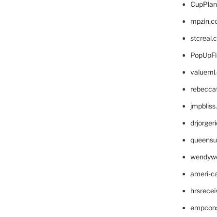
CupPlan
mpzin.c
stcreal.
PopUpFl
valueml
rebecca
jmpblis
drjorger
queensu
wendyw
ameri-
hrsrece
empcon