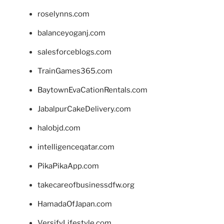
roselynns.com
balanceyoganj.com
salesforceblogs.com
TrainGames365.com
BaytownEvaCationRentals.com
JabalpurCakeDelivery.com
halobjd.com
intelligenceqatar.com
PikaPikaApp.com
takecareofbusinessdfw.org
HamadaOfJapan.com
VersifyLifestyle.com