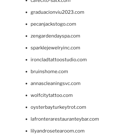
cafecito-satx.com
graduacionviu2023.com
pecanjackstogo.com
zengardendayspa.com
sparklejewelryinc.com
ironcladtattoostudio.com
bruinshome.com
annascleaningsvc.com
wolfcitytattoo.com
oysterbayturkeytrot.com
lafronterarestauranteybar.com
lilyandrosetearoom.com