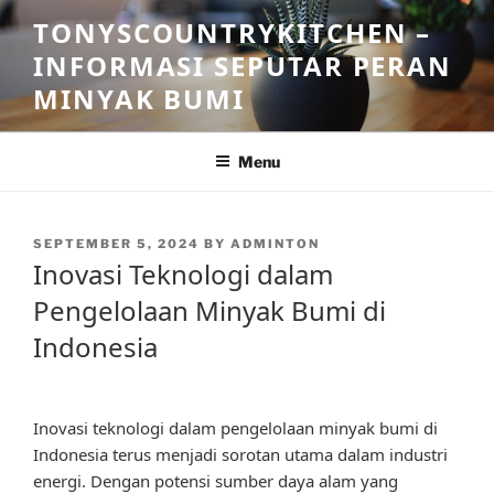
Skip
TONYSCOUNTRYKITCHEN –
to
INFORMASI SEPUTAR PERAN
content
MINYAK BUMI
Menu
POSTED
SEPTEMBER 5, 2024
BY
ADMINTON
ON
Inovasi Teknologi dalam
Pengelolaan Minyak Bumi di
Indonesia
Inovasi teknologi dalam pengelolaan minyak bumi di
Indonesia terus menjadi sorotan utama dalam industri
energi. Dengan potensi sumber daya alam yang