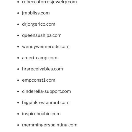
rebeccatorresjewelry.com
jmpbliss.com
drjorgerico.com
queensushipa.com
wendyweimerdds.com
ameri-camp.com
hrsreceivables.com
empconst1.com
cinderella-support.com
bigpinkrestaurant.com
inspirehuahin.com
memmingerspainting.com