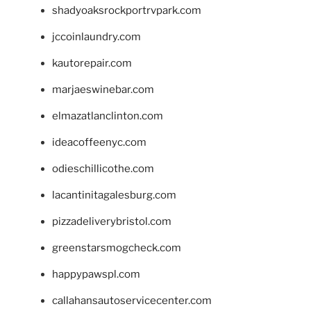
shadyoaksrockportrvpark.com
jccoinlaundry.com
kautorepair.com
marjaeswinebar.com
elmazatlanclinton.com
ideacoffeenyc.com
odieschillicothe.com
lacantinitagalesburg.com
pizzadeliverybristol.com
greenstarsmogcheck.com
happypawspl.com
callahansautoservicecenter.com