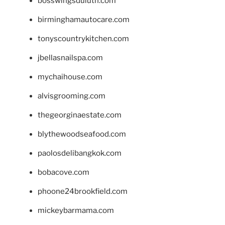
bosswingsduluth.com
birminghamautocare.com
tonyscountrykitchen.com
jbellasnailspa.com
mychaihouse.com
alvisgrooming.com
thegeorginaestate.com
blythewoodseafood.com
paolosdelibangkok.com
bobacove.com
phoone24brookfield.com
mickeybarmama.com