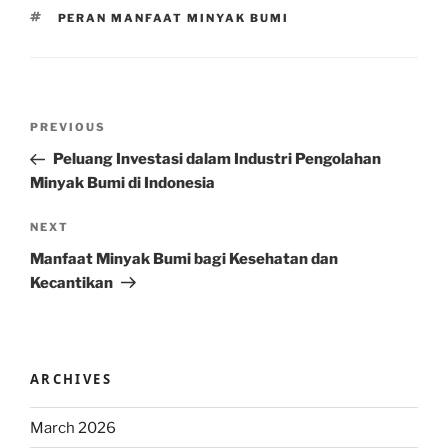
TAGS
PERAN MANFAAT MINYAK BUMI
Post
Previous
PREVIOUS
navigation
Post
Peluang Investasi dalam Industri Pengolahan
Minyak Bumi di Indonesia
Next
NEXT
Post
Manfaat Minyak Bumi bagi Kesehatan dan
Kecantikan
ARCHIVES
March 2026