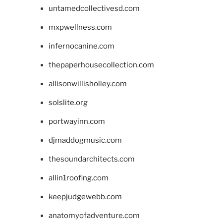
untamedcollectivesd.com
mxpwellness.com
infernocanine.com
thepaperhousecollection.com
allisonwillisholley.com
solslite.org
portwayinn.com
djmaddogmusic.com
thesoundarchitects.com
allin1roofing.com
keepjudgewebb.com
anatomyofadventure.com