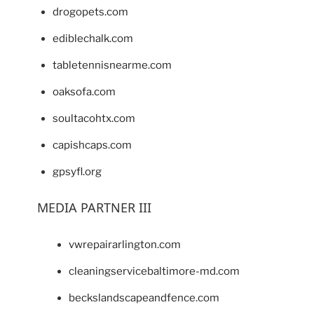
drogopets.com
ediblechalk.com
tabletennisnearme.com
oaksofa.com
soultacohtx.com
capishcaps.com
gpsyfl.org
MEDIA PARTNER III
vwrepairarlington.com
cleaningservicebaltimore-md.com
beckslandscapeandfence.com