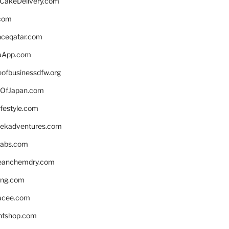
rCakeDelivery.com
.com
enceqatar.com
aApp.com
eofbusinessdfw.org
OfJapan.com
ifestyle.com
eekadventures.com
labs.com
leanchemdry.com
ing.com
acee.com
ntshop.com