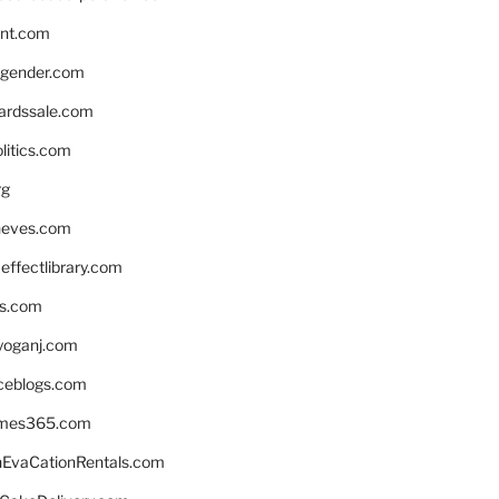
nnt.com
gender.com
ardssale.com
litics.com
rg
neves.com
ffectlibrary.com
ns.com
yoganj.com
rceblogs.com
ames365.com
EvaCationRentals.com