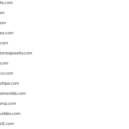
te.com
om
com
ea.com
.com
torresjewelry.com
s.com
ico.com
shipa.com
eimerdds.com
camp.com
ivables.com
st1.com