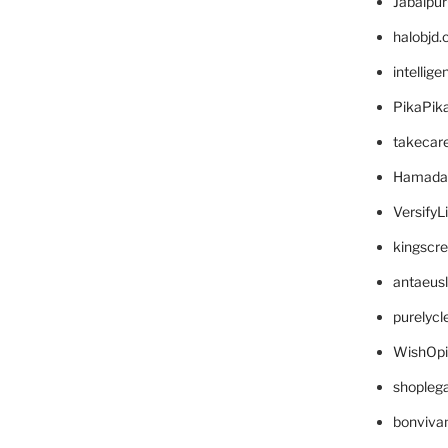
Jabalpu
halobjd
intellig
PikaPik
takecar
Hamada
VersifyL
kingscr
antaeus
purelyc
WishOp
shopleg
bonviva