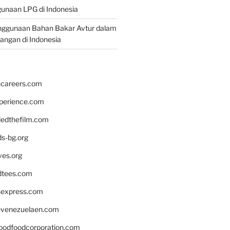
unaan LPG di Indonesia
nggunaan Bahan Bakar Avtur dalam
bangan di Indonesia
hcareers.com
xperience.com
edthefilm.com
ds-bg.org
ves.org
tees.com
rsexpress.com
venezuelaen.com
oodfoodcorporation.com