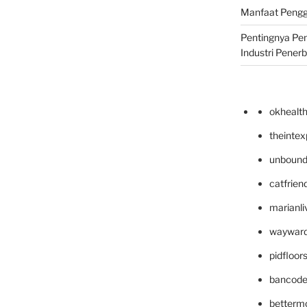
Manfaat Pengg
Pentingnya Pe
Industri Pener
okhealt
theinte
unbound
catfrien
marianli
wayward
pidfloo
bancode
betterm