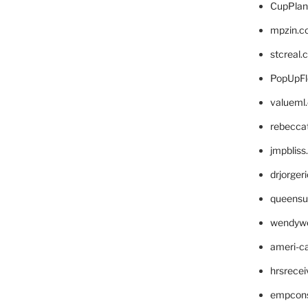
CupPlan
mpzin.c
stcreal.
PopUpFl
valueml
rebecca
jmpblis
drjorger
queensu
wendyw
ameri-
hrsrece
empcon