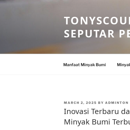
Skip
to
TONYSCOU
content
SEPUTAR P
Manfaat Minyak Bumi
Minya
POSTED
MARCH 2, 2025
BY
ADMINTON
ON
Inovasi Terbaru d
Minyak Bumi Terbu