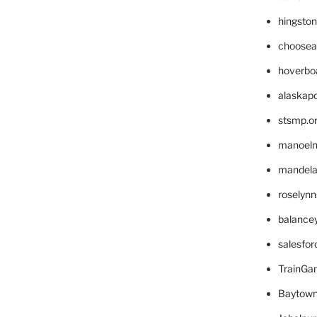
hingsto
choosea
hoverbo
alaskapo
stsmp.o
manoel
mandelae
roselyn
balance
salesfo
TrainG
Baytown