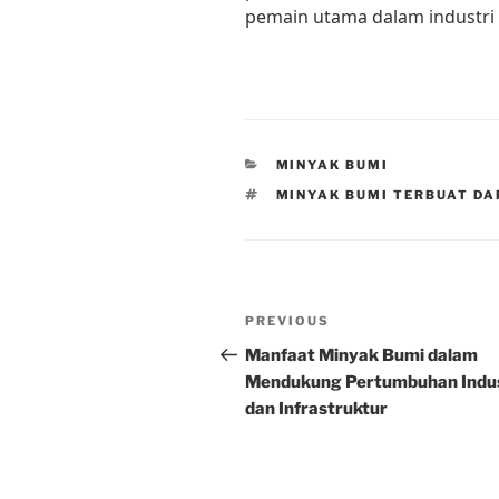
pemain utama dalam industri 
CATEGORIES
MINYAK BUMI
TAGS
MINYAK BUMI TERBUAT DA
Post
Previous
PREVIOUS
navigation
Post
Manfaat Minyak Bumi dalam
Mendukung Pertumbuhan Indus
dan Infrastruktur