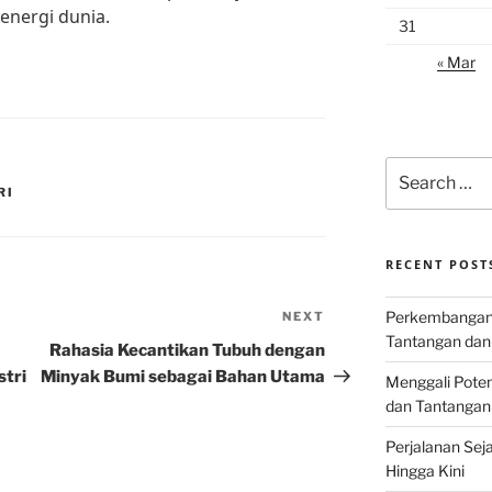
energi dunia.
31
« Mar
Search
for:
RI
RECENT POST
Perkembangan I
NEXT
Next
Tantangan dan
Post
Rahasia Kecantikan Tubuh dengan
tri
Minyak Bumi sebagai Bahan Utama
Menggali Poten
dan Tantangan
Perjalanan Seja
Hingga Kini