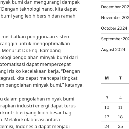
minyak bumi dan mengurangi dampak
December 20
“Dengan teknologi nano, kita dapat
bumi yang lebih bersih dan ramah
November 20
October 2024
uga melibatkan penggunaan sistem
September 20
g canggih untuk mengoptimalkan
August 2024
. Menurut Dr. Eng. Bambang
nologi pengolahan minyak bumi dari
m otomatisasi dapat mempercepat
gi risiko kecelakaan kerja. “Dengan
tegrasi, kita dapat mencapai tingkat
M
T
alam pengolahan minyak bumi,” katanya.
3
4
ru dalam pengolahan minyak bumi
arapkan industri energi dapat terus
10
11
ontribusi yang lebih besar bagi
17
18
 Melalui kolaborasi antara
demisi, Indonesia dapat menjadi
24
25