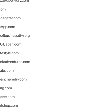
rCakeDelivery.com
.com
enceqatar.com
aApp.com
eofbusinessdfw.org
OfJapan.com
ifestyle.com
eekadventures.com
labs.com
leanchemdry.com
ing.com
acee.com
ntshop.com