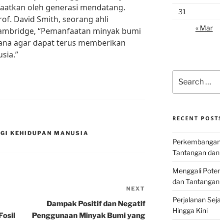
faatkan oleh generasi mendatang.
31
rof. David Smith, seorang ahli
« Mar
 Cambridge, “Pemanfaatan minyak bumi
sana agar dapat terus memberikan
sia.”
Search
for:
RECENT POST
GI KEHIDUPAN MANUSIA
Perkembangan I
Tantangan dan
Menggali Poten
dan Tantangan
NEXT
Next
Perjalanan Seja
Post
Dampak Positif dan Negatif
Hingga Kini
Fosil
Penggunaan Minyak Bumi yang