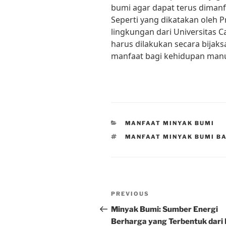
bumi agar dapat terus diman
Seperti yang dikatakan oleh P
lingkungan dari Universitas
harus dilakukan secara bijak
manfaat bagi kehidupan manu
CATEGORIES
MANFAAT MINYAK BUMI
TAGS
MANFAAT MINYAK BUMI BA
Post
Previous
PREVIOUS
navigation
Post
Minyak Bumi: Sumber Energi
Berharga yang Terbentuk dari 