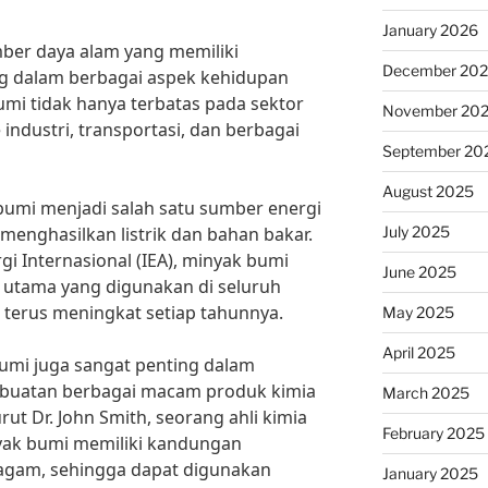
January 2026
er daya alam yang memiliki
December 20
g dalam berbagai aspek kehidupan
mi tidak hanya terbatas pada sektor
November 20
industri, transportasi, dan berbagai
September 20
August 2025
bumi menjadi salah satu sumber energi
July 2025
enghasilkan listrik dan bahan bakar.
i Internasional (IEA), minyak bumi
June 2025
 utama yang digunakan di seluruh
terus meningkat setiap tahunnya.
May 2025
April 2025
bumi juga sangat penting dalam
mbuatan berbagai macam produk kimia
March 2025
t Dr. John Smith, seorang ahli kimia
February 2025
nyak bumi memiliki kandungan
agam, sehingga dapat digunakan
January 2025