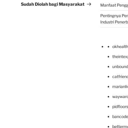
Sudah Diolah bagi Masyarakat
Manfaat Pengg
Pentingnya Pe
Industri Pener
okhealt
theinte
unbound
catfrien
marianli
wayward
pidfloo
bancode
betterm