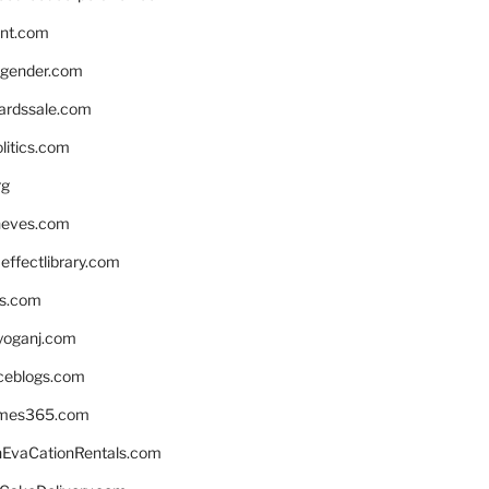
nnt.com
gender.com
ardssale.com
litics.com
rg
neves.com
ffectlibrary.com
ns.com
yoganj.com
rceblogs.com
ames365.com
EvaCationRentals.com