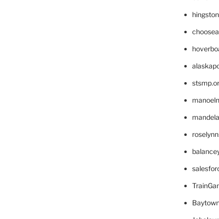
hingsto
choosea
hoverbo
alaskapo
stsmp.o
manoel
mandelae
roselyn
balance
salesfo
TrainG
Baytown