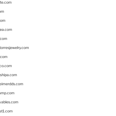
te.com
om
com
ea.com
.com
torresjewelry.com
s.com
ico.com
shipa.com
eimerdds.com
camp.com
ivables.com
st1.com