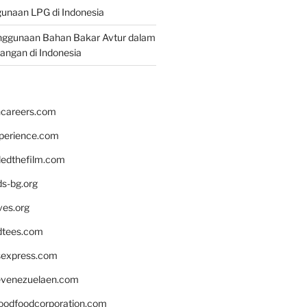
unaan LPG di Indonesia
nggunaan Bahan Bakar Avtur dalam
bangan di Indonesia
hcareers.com
xperience.com
edthefilm.com
ds-bg.org
ves.org
tees.com
rsexpress.com
venezuelaen.com
oodfoodcorporation.com