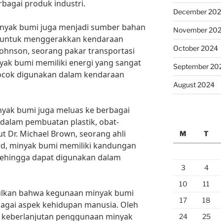
bagai produk industri.
December 20
minyak bumi juga menjadi sumber bahan
November 20
 untuk menggerakkan kendaraan
October 2024
Johnson, seorang pakar transportasi
nyak bumi memiliki energi yang sangat
September 20
 cocok digunakan dalam kendaraan
August 2024
nyak bumi juga meluas ke berbagai
i dalam pembuatan plastik, obat-
t Dr. Michael Brown, seorang ahli
M
T
ord, minyak bumi memiliki kandungan
sehingga dapat digunakan dalam
3
4
10
11
pulkan bahwa kegunaan minyak bumi
17
18
bagai aspek kehidupan manusia. Oleh
ga keberlanjutan penggunaan minyak
24
25