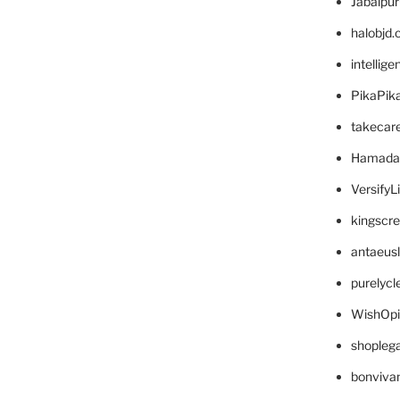
Jabalpu
halobjd
intellig
PikaPik
takecar
Hamada
VersifyL
kingscr
antaeus
purelyc
WishOp
shopleg
bonviva