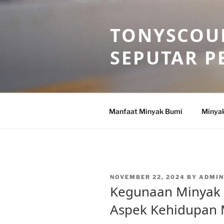
Skip
to
TONYSCOU
content
SEPUTAR P
Manfaat Minyak Bumi
Minya
POSTED
NOVEMBER 22, 2024
BY
ADMI
ON
Kegunaan Minyak 
Aspek Kehidupan 