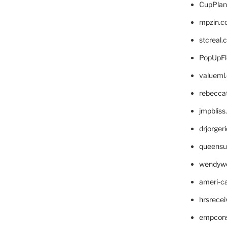
CupPlan
mpzin.c
stcreal.
PopUpFl
valueml
rebecca
jmpblis
drjorger
queensu
wendyw
ameri-
hrsrece
empcon