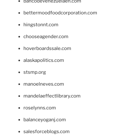
bancodevenezuelaen.com
bettermoodfoodcorporation.com
hingstonnt.com
chooseagender.com
hoverboardssale.com
alaskapolitics.com
stsmp.org
manoelneves.com
mandelaeffectlibrary.com
roselynns.com
balanceyoganj.com
salesforceblogs.com