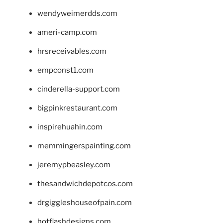
wendyweimerdds.com
ameri-camp.com
hrsreceivables.com
empconst1.com
cinderella-support.com
bigpinkrestaurant.com
inspirehuahin.com
memmingerspainting.com
jeremypbeasley.com
thesandwichdepotcos.com
drgiggleshouseofpain.com
hotflashdesigns.com