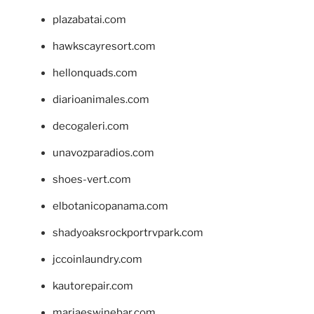
plazabatai.com
hawkscayresort.com
hellonquads.com
diarioanimales.com
decogaleri.com
unavozparadios.com
shoes-vert.com
elbotanicopanama.com
shadyoaksrockportrvpark.com
jccoinlaundry.com
kautorepair.com
marjaeswinebar.com