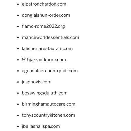
elpatronchardon.com
donglaishun-order.com
fiamc-rome2022.org
mariceworldessentials.com
lafisheriarestaurant.com
915jazzandmore.com
aguadulce-countryfair.com
jakehovis.com
bosswingsduluth.com
birminghamautocare.com
tonyscountrykitchen.com
jbellasnailspa.com