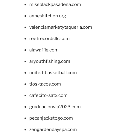
missblackpasadena.com
anneskitchen.org
valenciamarketytaqueria.com
reefrecordsllc.com
alawaffle.com
aryouthfishing.com
united-basketball.com
tios-tacos.com
cafecito-satx.com
graduacionviu2023.com
pecanjackstogo.com
zengardendayspa.com