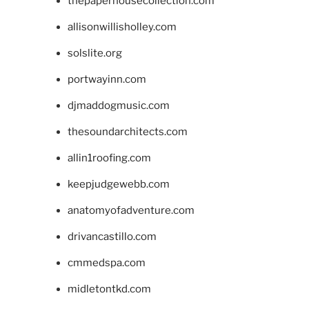
thepaperhousecollection.com
allisonwillisholley.com
solslite.org
portwayinn.com
djmaddogmusic.com
thesoundarchitects.com
allin1roofing.com
keepjudgewebb.com
anatomyofadventure.com
drivancastillo.com
cmmedspa.com
midletontkd.com