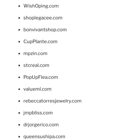
WishOping.com
shoplegacee.com
bonvivantshop.com
CupPlante.com
mpzin.com
stcreal.com
PopUpFlea.com
valueml.com
rebeccatorresjewelry.com
jmpbliss.com
drjorgerico.com
queensushipa.com