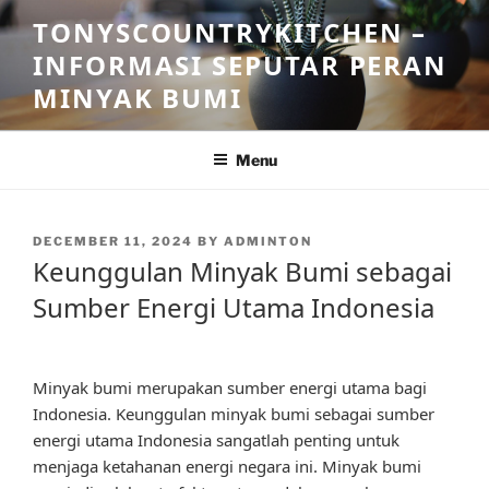
Skip
TONYSCOUNTRYKITCHEN –
to
INFORMASI SEPUTAR PERAN
content
MINYAK BUMI
Menu
POSTED
DECEMBER 11, 2024
BY
ADMINTON
ON
Keunggulan Minyak Bumi sebagai
Sumber Energi Utama Indonesia
Minyak bumi merupakan sumber energi utama bagi
Indonesia. Keunggulan minyak bumi sebagai sumber
energi utama Indonesia sangatlah penting untuk
menjaga ketahanan energi negara ini. Minyak bumi