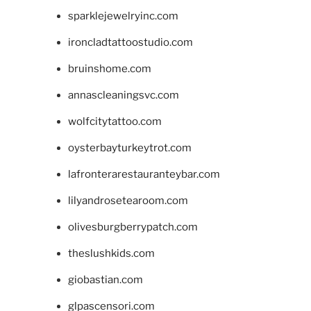
sparklejewelryinc.com
ironcladtattoostudio.com
bruinshome.com
annascleaningsvc.com
wolfcitytattoo.com
oysterbayturkeytrot.com
lafronterarestauranteybar.com
lilyandrosetearoom.com
olivesburgberrypatch.com
theslushkids.com
giobastian.com
glpascensori.com