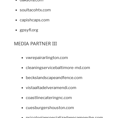
oaksofa.com
soultacohtx.com
capishcaps.com
gpsyfl.org
MEDIA PARTNER III
vwrepairarlington.com
cleaningservicebaltimore-md.com
beckslandscapeandfence.com
vistaaltadelveramendi.com
coastlinecateringnc.com
cuesburgershouston.com
psicologiaespecializadaencampeche.com