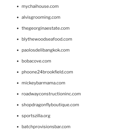
mychaihouse.com
alvisgrooming.com
thegeorginaestate.com
blythewoodseafood.com
paolosdelibangkok.com
bobacove.com
phoone24brookfield.com
mickeybarmama.com
roadwayconstructioninc.com
shopdragonflyboutique.com
sportszilla.org
batchprovisionsbar.com