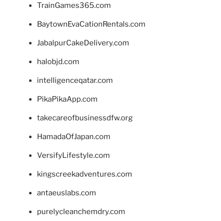
TrainGames365.com
BaytownEvaCationRentals.com
JabalpurCakeDelivery.com
halobjd.com
intelligenceqatar.com
PikaPikaApp.com
takecareofbusinessdfw.org
HamadaOfJapan.com
VersifyLifestyle.com
kingscreekadventures.com
antaeuslabs.com
purelycleanchemdry.com