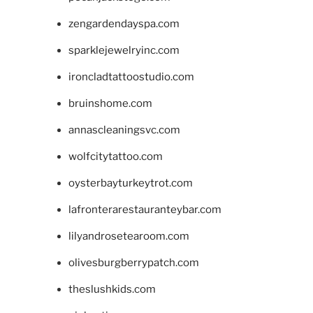
zengardendayspa.com
sparklejewelryinc.com
ironcladtattoostudio.com
bruinshome.com
annascleaningsvc.com
wolfcitytattoo.com
oysterbayturkeytrot.com
lafronterarestauranteybar.com
lilyandrosetearoom.com
olivesburgberrypatch.com
theslushkids.com