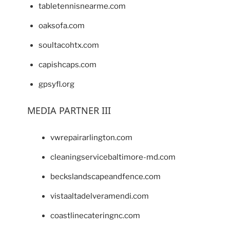
tabletennisnearme.com
oaksofa.com
soultacohtx.com
capishcaps.com
gpsyfl.org
MEDIA PARTNER III
vwrepairarlington.com
cleaningservicebaltimore-md.com
beckslandscapeandfence.com
vistaaltadelveramendi.com
coastlinecateringnc.com