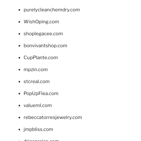
purelycleanchemdry.com
WishOping.com
shoplegacee.com
bonvivantshop.com
CupPlante.com
mpzin.com
stcreal.com
PopUpFlea.com
valueml.com
rebeccatorresjewelry.com
jmpbliss.com