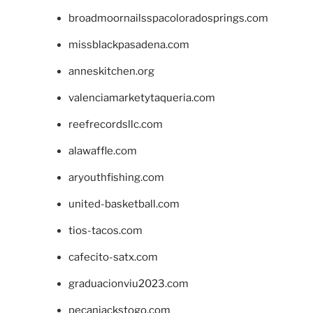
broadmoornailsspacoloradosprings.com
missblackpasadena.com
anneskitchen.org
valenciamarketytaqueria.com
reefrecordsllc.com
alawaffle.com
aryouthfishing.com
united-basketball.com
tios-tacos.com
cafecito-satx.com
graduacionviu2023.com
pecanjackstogo.com