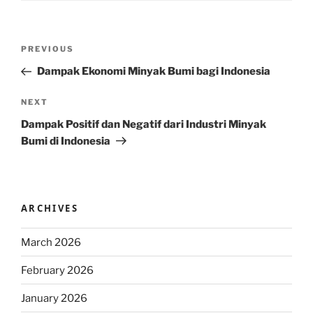
Post
Previous
PREVIOUS
navigation
Post
Dampak Ekonomi Minyak Bumi bagi Indonesia
Next
NEXT
Post
Dampak Positif dan Negatif dari Industri Minyak
Bumi di Indonesia
ARCHIVES
March 2026
February 2026
January 2026