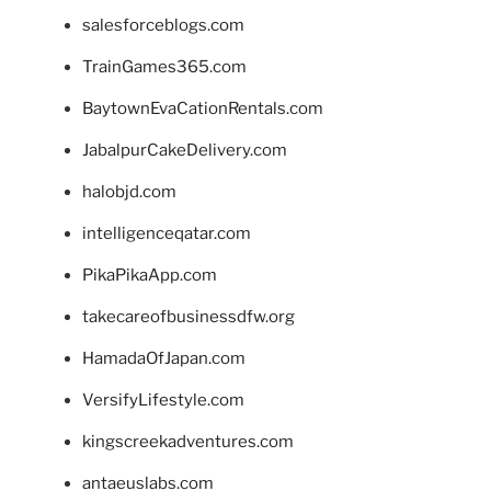
salesforceblogs.com
TrainGames365.com
BaytownEvaCationRentals.com
JabalpurCakeDelivery.com
halobjd.com
intelligenceqatar.com
PikaPikaApp.com
takecareofbusinessdfw.org
HamadaOfJapan.com
VersifyLifestyle.com
kingscreekadventures.com
antaeuslabs.com