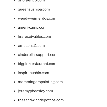
drjorgerico.com
queensushipa.com
wendyweimerdds.com
ameri-camp.com
hrsreceivables.com
empconst1.com
cinderella-support.com
bigpinkrestaurant.com
inspirehuahin.com
memmingerspainting.com
jeremypbeasley.com
thesandwichdepotcos.com