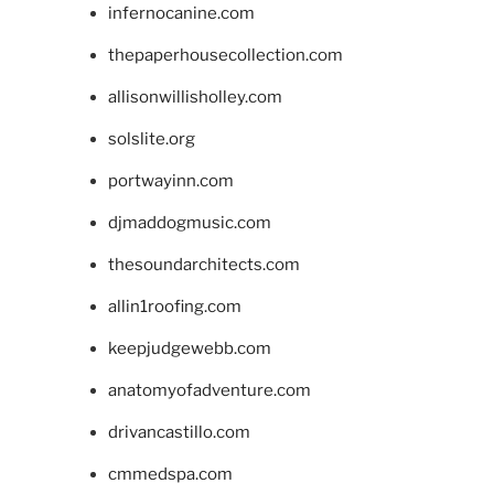
infernocanine.com
thepaperhousecollection.com
allisonwillisholley.com
solslite.org
portwayinn.com
djmaddogmusic.com
thesoundarchitects.com
allin1roofing.com
keepjudgewebb.com
anatomyofadventure.com
drivancastillo.com
cmmedspa.com