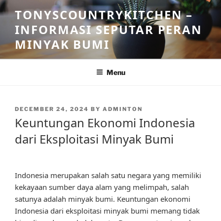
Skip
TONYSCOUNTRYKITCHEN –
to
INFORMASI SEPUTAR PERAN
content
MINYAK BUMI
Menu
POSTED
DECEMBER 24, 2024
BY
ADMINTON
ON
Keuntungan Ekonomi Indonesia
dari Eksploitasi Minyak Bumi
Indonesia merupakan salah satu negara yang memiliki
kekayaan sumber daya alam yang melimpah, salah
satunya adalah minyak bumi. Keuntungan ekonomi
Indonesia dari eksploitasi minyak bumi memang tidak