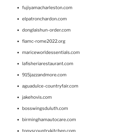
fujiyamacharleston.com
elpatronchardon.com
donglaishun-order.com
fiamc-rome2022.org
mariceworldessentials.com
lafisheriarestaurant.com
915jazzandmore.com
aguadulce-countryfair.com
jakehovis.com
bosswingsduluth.com
birminghamautocare.com
tonyscountrykitchen.com