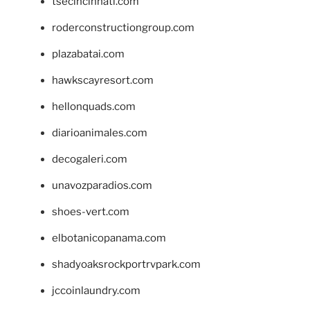
tsecincinnati.com
roderconstructiongroup.com
plazabatai.com
hawkscayresort.com
hellonquads.com
diarioanimales.com
decogaleri.com
unavozparadios.com
shoes-vert.com
elbotanicopanama.com
shadyoaksrockportrvpark.com
jccoinlaundry.com