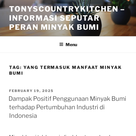
Skip
TONYSCOUNTRYKITCHEN –
to
INFORMASI SEPUTAR
content
PERAN MINYAK BUMI
Menu
TAG:
YANG TERMASUK MANFAAT MINYAK
BUMI
POSTED
FEBRUARY 19, 2025
ON
Dampak Positif Penggunaan Minyak Bumi
terhadap Pertumbuhan Industri di
Indonesia