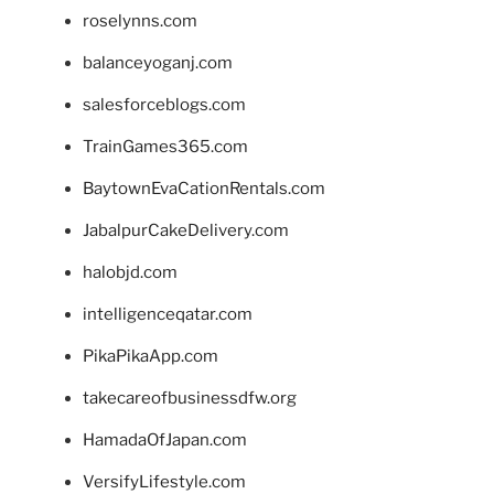
roselynns.com
balanceyoganj.com
salesforceblogs.com
TrainGames365.com
BaytownEvaCationRentals.com
JabalpurCakeDelivery.com
halobjd.com
intelligenceqatar.com
PikaPikaApp.com
takecareofbusinessdfw.org
HamadaOfJapan.com
VersifyLifestyle.com