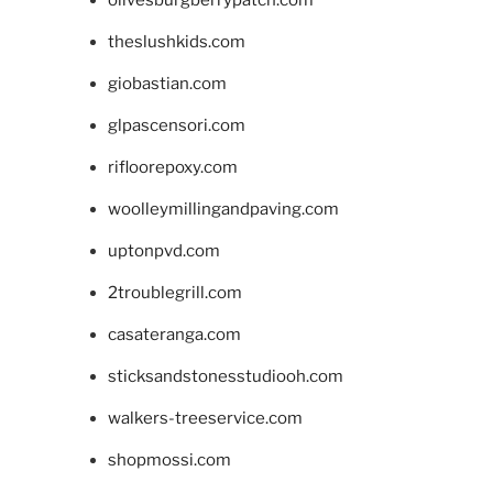
olivesburgberrypatch.com
theslushkids.com
giobastian.com
glpascensori.com
rifloorepoxy.com
woolleymillingandpaving.com
uptonpvd.com
2troublegrill.com
casateranga.com
sticksandstonesstudiooh.com
walkers-treeservice.com
shopmossi.com