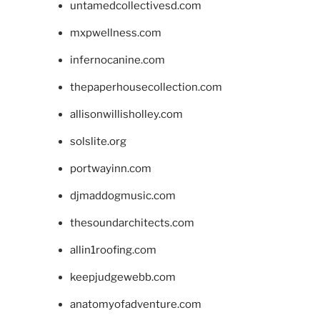
untamedcollectivesd.com
mxpwellness.com
infernocanine.com
thepaperhousecollection.com
allisonwillisholley.com
solslite.org
portwayinn.com
djmaddogmusic.com
thesoundarchitects.com
allin1roofing.com
keepjudgewebb.com
anatomyofadventure.com