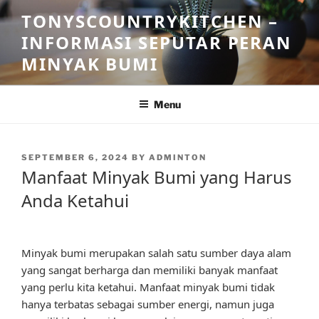
Skip
TONYSCOUNTRYKITCHEN –
to
INFORMASI SEPUTAR PERAN
content
MINYAK BUMI
Menu
POSTED
SEPTEMBER 6, 2024
BY
ADMINTON
ON
Manfaat Minyak Bumi yang Harus
Anda Ketahui
Minyak bumi merupakan salah satu sumber daya alam
yang sangat berharga dan memiliki banyak manfaat
yang perlu kita ketahui. Manfaat minyak bumi tidak
hanya terbatas sebagai sumber energi, namun juga