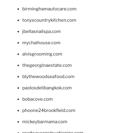
birminghamautocare.com
tonyscountrykitchen.com
jbellasnailspa.com
mychaihouse.com
alvisgrooming.com
thegeorginaestate.com
blythewoodseafood.com
paolosdelibangkok.com
bobacove.com
phoone24brookfield.com
mickeybarmama.com
roadwayconstructioninc.com