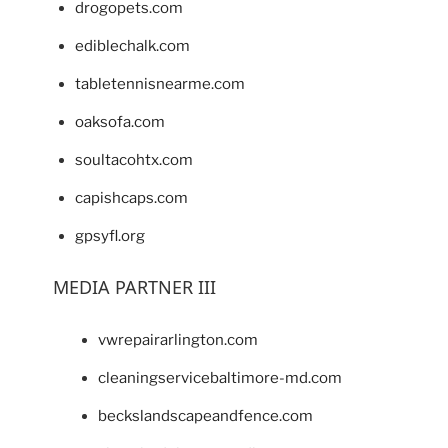
drogopets.com
ediblechalk.com
tabletennisnearme.com
oaksofa.com
soultacohtx.com
capishcaps.com
gpsyfl.org
MEDIA PARTNER III
vwrepairarlington.com
cleaningservicebaltimore-md.com
beckslandscapeandfence.com