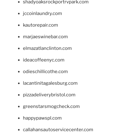
shadyoaksrockportrvpark.com
jccoinlaundry.com
kautorepair.com
marjaeswinebar.com
elmazatlanclinton.com
ideacoffeenyc.com
odieschillicothe.com
lacantinitagalesburg.com
pizzadeliverybristol.com
greenstarsmogcheck.com
happypawspl.com
callahansautoservicecenter.com