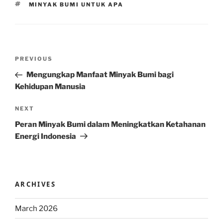
TAGS
MINYAK BUMI UNTUK APA
Post
Previous
PREVIOUS
navigation
Post
Mengungkap Manfaat Minyak Bumi bagi
Kehidupan Manusia
Next
NEXT
Post
Peran Minyak Bumi dalam Meningkatkan Ketahanan
Energi Indonesia
ARCHIVES
March 2026