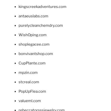
kingscreekadventures.com
antaeuslabs.com
purelycleanchemdry.com
WishOping.com
shoplegacee.com
bonvivantshop.com
CupPlante.com
mpzin.com
stcreal.com
PopUpFlea.com
valueml.com
rebeccatorresjewelry.com