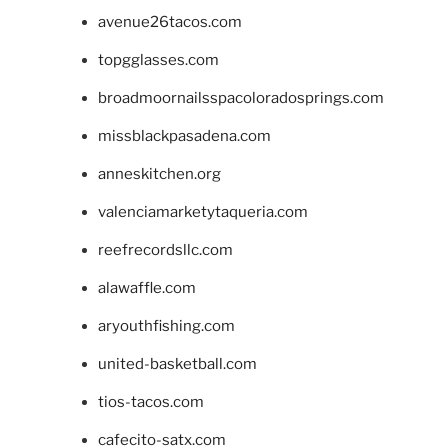
avenue26tacos.com
topgglasses.com
broadmoornailsspacoloradosprings.com
missblackpasadena.com
anneskitchen.org
valenciamarketytaqueria.com
reefrecordsllc.com
alawaffle.com
aryouthfishing.com
united-basketball.com
tios-tacos.com
cafecito-satx.com