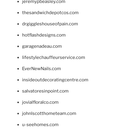
jeremypbeasley.com
thesandwichdepotcos.com
drgiggleshouseofpain.com
hotflashdesigns.com
garagenadeau.com
lifestylechauffeurservice.com
EverNewNails.com
insideoutdecoratingcentre.com
salvatoresinpoint.com
jovialfloralco.com
johnlscotthometeam.com
u-seehomes.com