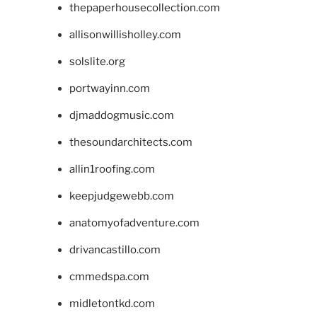
thepaperhousecollection.com
allisonwillisholley.com
solslite.org
portwayinn.com
djmaddogmusic.com
thesoundarchitects.com
allin1roofing.com
keepjudgewebb.com
anatomyofadventure.com
drivancastillo.com
cmmedspa.com
midletontkd.com