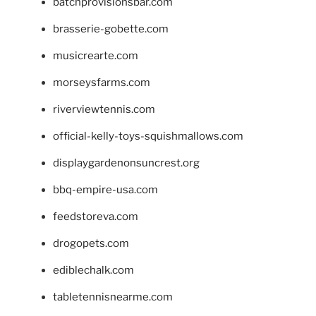
batchprovisionsbar.com
brasserie-gobette.com
musicrearte.com
morseysfarms.com
riverviewtennis.com
official-kelly-toys-squishmallows.com
displaygardenonsuncrest.org
bbq-empire-usa.com
feedstoreva.com
drogopets.com
ediblechalk.com
tabletennisnearme.com