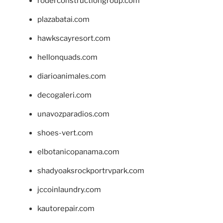
roderconstructiongroup.com
plazabatai.com
hawkscayresort.com
hellonquads.com
diarioanimales.com
decogaleri.com
unavozparadios.com
shoes-vert.com
elbotanicopanama.com
shadyoaksrockportrvpark.com
jccoinlaundry.com
kautorepair.com