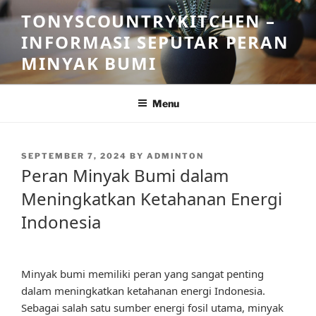
Skip
TONYSCOUNTRYKITCHEN –
to
INFORMASI SEPUTAR PERAN
content
MINYAK BUMI
Menu
POSTED
SEPTEMBER 7, 2024
BY
ADMINTON
ON
Peran Minyak Bumi dalam
Meningkatkan Ketahanan Energi
Indonesia
Minyak bumi memiliki peran yang sangat penting
dalam meningkatkan ketahanan energi Indonesia.
Sebagai salah satu sumber energi fosil utama, minyak