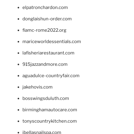
elpatronchardon.com
donglaishun-order.com
fiamc-rome2022.org
mariceworldessentials.com
lafisheriarestaurant.com
915jazzandmore.com
aguadulce-countryfair.com
jakehovis.com
bosswingsduluth.com
birminghamautocare.com
tonyscountrykitchen.com
jbellasnailspa.com