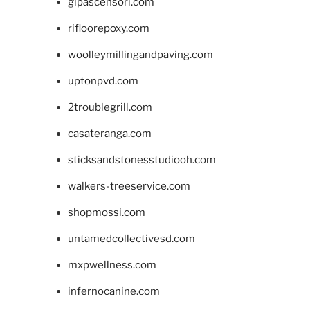
glpascensori.com
rifloorepoxy.com
woolleymillingandpaving.com
uptonpvd.com
2troublegrill.com
casateranga.com
sticksandstonesstudiooh.com
walkers-treeservice.com
shopmossi.com
untamedcollectivesd.com
mxpwellness.com
infernocanine.com