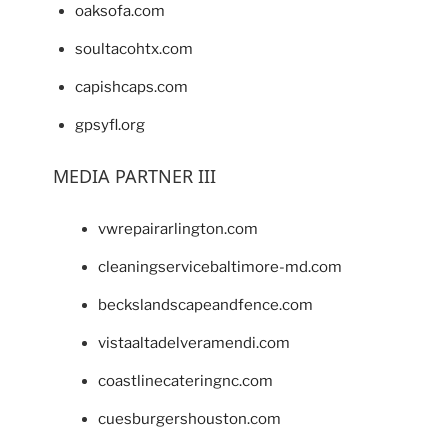
oaksofa.com
soultacohtx.com
capishcaps.com
gpsyfl.org
MEDIA PARTNER III
vwrepairarlington.com
cleaningservicebaltimore-md.com
beckslandscapeandfence.com
vistaaltadelveramendi.com
coastlinecateringnc.com
cuesburgershouston.com