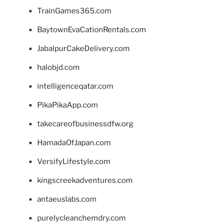
TrainGames365.com
BaytownEvaCationRentals.com
JabalpurCakeDelivery.com
halobjd.com
intelligenceqatar.com
PikaPikaApp.com
takecareofbusinessdfw.org
HamadaOfJapan.com
VersifyLifestyle.com
kingscreekadventures.com
antaeuslabs.com
purelycleanchemdry.com