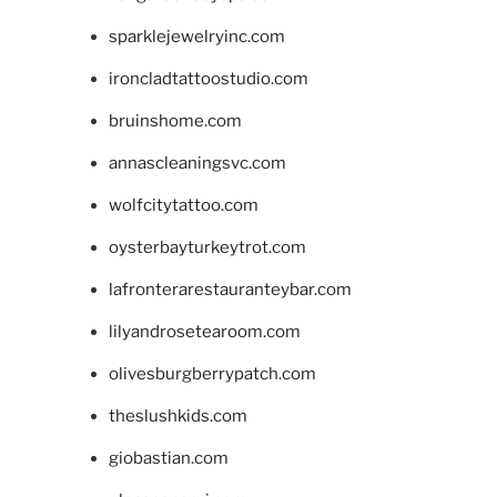
sparklejewelryinc.com
ironcladtattoostudio.com
bruinshome.com
annascleaningsvc.com
wolfcitytattoo.com
oysterbayturkeytrot.com
lafronterarestauranteybar.com
lilyandrosetearoom.com
olivesburgberrypatch.com
theslushkids.com
giobastian.com