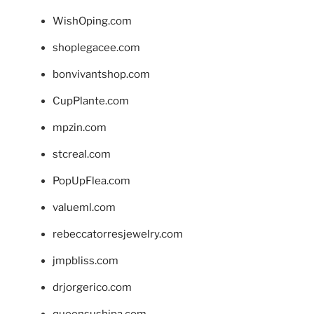
WishOping.com
shoplegacee.com
bonvivantshop.com
CupPlante.com
mpzin.com
stcreal.com
PopUpFlea.com
valueml.com
rebeccatorresjewelry.com
jmpbliss.com
drjorgerico.com
queensushipa.com