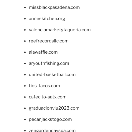
missblackpasadena.com
anneskitchen.org
valenciamarketytaqueria.com
reefrecordsllc.com
alawaffle.com
aryouthfishing.com
united-basketball.com
tios-tacos.com
cafecito-satx.com
graduacionviu2023.com
pecanjackstogo.com
zengardendayspa.com