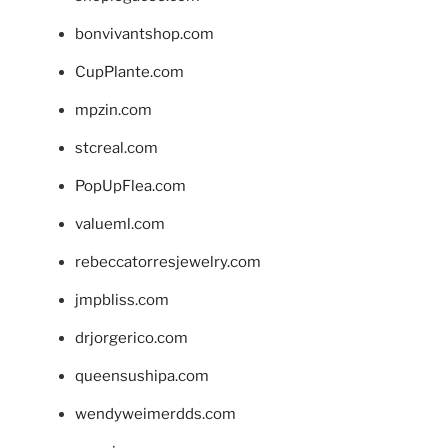
bonvivantshop.com
CupPlante.com
mpzin.com
stcreal.com
PopUpFlea.com
valueml.com
rebeccatorresjewelry.com
jmpbliss.com
drjorgerico.com
queensushipa.com
wendyweimerdds.com