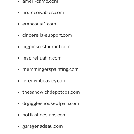
ameri-camp.com
hrsreceivables.com
empconst1.com
cinderella-support.com
bigpinkrestaurant.com
inspirehuahin.com
memmingerspainting.com
jeremypbeasley.com
thesandwichdepotcos.com
drgiggleshouseofpain.com
hotflashdesigns.com
garagenadeau.com