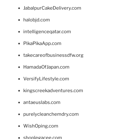
JabalpurCakeDelivery.com
halobjd.com
intelligenceqatar.com
PikaPikaApp.com
takecareofbusinessdfw.org
HamadaOfJapan.com
VersifyLifestyle.com
kingscreekadventures.com
antaeuslabs.com
purelycleanchemdry.com
WishOping.com
shoplegacee.com