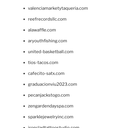
valenciamarketytaqueria.com
reefrecordsllc.com
alawaffle.com
aryouthfishing.com
united-basketball.com
tios-tacos.com
cafecito-satx.com
graduacionviu2023.com
pecanjackstogo.com
zengardendayspa.com
sparklejewelryinc.com
ironcladtattoostudio.com