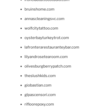
bruinshome.com
annascleaningsvc.com
wolfcitytattoo.com
oysterbayturkeytrot.com
lafronterarestauranteybar.com
lilyandrosetearoom.com
olivesburgberrypatch.com
theslushkids.com
giobastian.com
glpascensori.com
rifloorepoxy.com