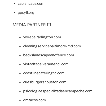
capishcaps.com
gpsyfl.org
MEDIA PARTNER III
vwrepairarlington.com
cleaningservicebaltimore-md.com
beckslandscapeandfence.com
vistaaltadelveramendi.com
coastlinecateringnc.com
cuesburgershouston.com
psicologiaespecializadaencampeche.com
dmtacos.com