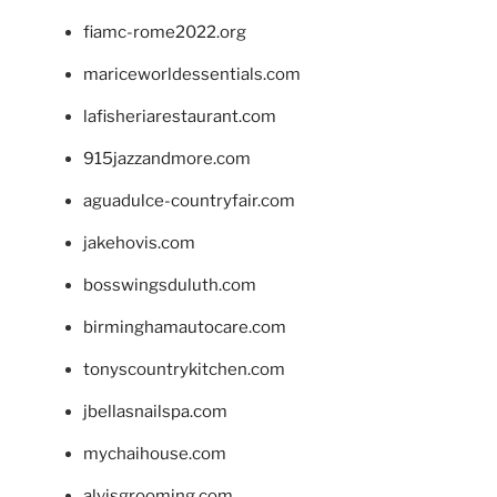
fiamc-rome2022.org
mariceworldessentials.com
lafisheriarestaurant.com
915jazzandmore.com
aguadulce-countryfair.com
jakehovis.com
bosswingsduluth.com
birminghamautocare.com
tonyscountrykitchen.com
jbellasnailspa.com
mychaihouse.com
alvisgrooming.com