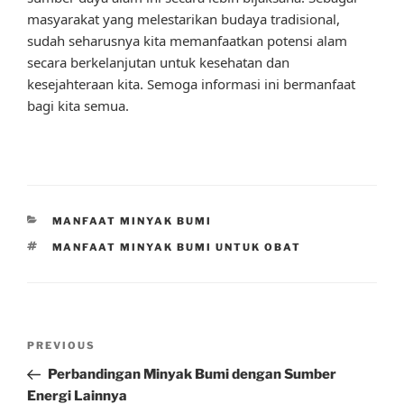
masyarakat yang melestarikan budaya tradisional,
sudah seharusnya kita memanfaatkan potensi alam
secara berkelanjutan untuk kesehatan dan
kesejahteraan kita. Semoga informasi ini bermanfaat
bagi kita semua.
CATEGORIES
MANFAAT MINYAK BUMI
TAGS
MANFAAT MINYAK BUMI UNTUK OBAT
Post
Previous
PREVIOUS
navigation
Post
Perbandingan Minyak Bumi dengan Sumber
Energi Lainnya