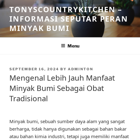
Skip
TONYSCOUNTRYKITCHEN –
to
INFORMASI SEPUTAR PERAN
content
MINYAK BUMI
Menu
POSTED
SEPTEMBER 16, 2024
BY
ADMINTON
ON
Mengenal Lebih Jauh Manfaat
Minyak Bumi Sebagai Obat
Tradisional
Minyak bumi, sebuah sumber daya alam yang sangat
berharga, tidak hanya digunakan sebagai bahan bakar
atau bahan kimia industri, tetapi juga memiliki manfaat