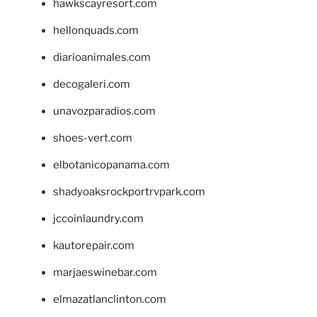
hawkscayresort.com
hellonquads.com
diarioanimales.com
decogaleri.com
unavozparadios.com
shoes-vert.com
elbotanicopanama.com
shadyoaksrockportrvpark.com
jccoinlaundry.com
kautorepair.com
marjaeswinebar.com
elmazatlanclinton.com