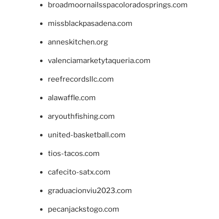
broadmoornailsspacoloradosprings.com
missblackpasadena.com
anneskitchen.org
valenciamarketytaqueria.com
reefrecordsllc.com
alawaffle.com
aryouthfishing.com
united-basketball.com
tios-tacos.com
cafecito-satx.com
graduacionviu2023.com
pecanjackstogo.com