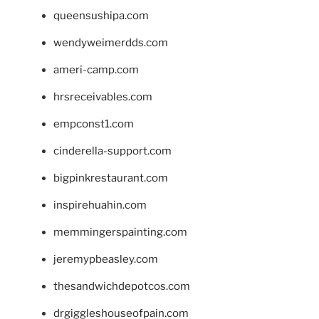
queensushipa.com
wendyweimerdds.com
ameri-camp.com
hrsreceivables.com
empconst1.com
cinderella-support.com
bigpinkrestaurant.com
inspirehuahin.com
memmingerspainting.com
jeremypbeasley.com
thesandwichdepotcos.com
drgiggleshouseofpain.com