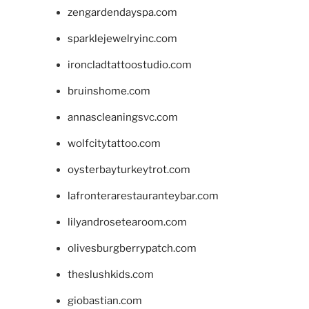
zengardendayspa.com
sparklejewelryinc.com
ironcladtattoostudio.com
bruinshome.com
annascleaningsvc.com
wolfcitytattoo.com
oysterbayturkeytrot.com
lafronterarestauranteybar.com
lilyandrosetearoom.com
olivesburgberrypatch.com
theslushkids.com
giobastian.com