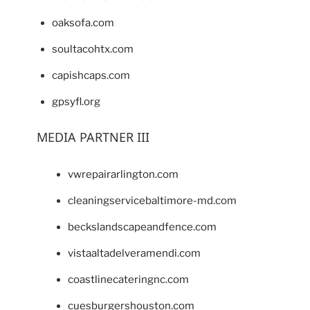
oaksofa.com
soultacohtx.com
capishcaps.com
gpsyfl.org
MEDIA PARTNER III
vwrepairarlington.com
cleaningservicebaltimore-md.com
beckslandscapeandfence.com
vistaaltadelveramendi.com
coastlinecateringnc.com
cuesburgershouston.com