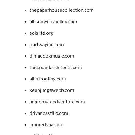
thepaperhousecollection.com
allisonwillisholley.com
solslite.org
portwayinn.com
djmaddogmusic.com
thesoundarchitects.com
allin1roofing.com
keepjudgewebb.com
anatomyofadventure.com
drivancastillo.com
cmmedspa.com