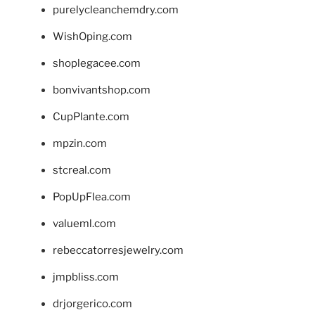
purelycleanchemdry.com
WishOping.com
shoplegacee.com
bonvivantshop.com
CupPlante.com
mpzin.com
stcreal.com
PopUpFlea.com
valueml.com
rebeccatorresjewelry.com
jmpbliss.com
drjorgerico.com