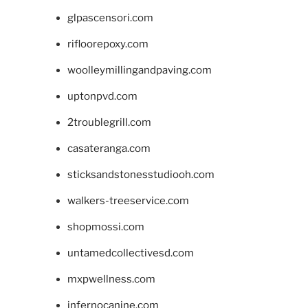
glpascensori.com
rifloorepoxy.com
woolleymillingandpaving.com
uptonpvd.com
2troublegrill.com
casateranga.com
sticksandstonesstudiooh.com
walkers-treeservice.com
shopmossi.com
untamedcollectivesd.com
mxpwellness.com
infernocanine.com