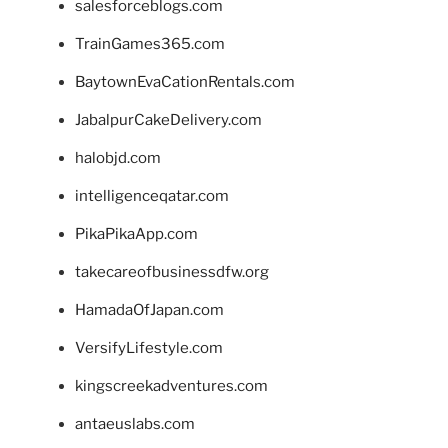
salesforceblogs.com
TrainGames365.com
BaytownEvaCationRentals.com
JabalpurCakeDelivery.com
halobjd.com
intelligenceqatar.com
PikaPikaApp.com
takecareofbusinessdfw.org
HamadaOfJapan.com
VersifyLifestyle.com
kingscreekadventures.com
antaeuslabs.com