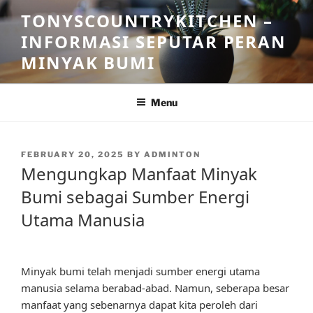
Skip
TONYSCOUNTRYKITCHEN –
to
INFORMASI SEPUTAR PERAN
content
MINYAK BUMI
Menu
POSTED
FEBRUARY 20, 2025
BY
ADMINTON
ON
Mengungkap Manfaat Minyak
Bumi sebagai Sumber Energi
Utama Manusia
Minyak bumi telah menjadi sumber energi utama
manusia selama berabad-abad. Namun, seberapa besar
manfaat yang sebenarnya dapat kita peroleh dari