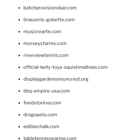
batchprovisionsbar.com
brasserie-gobette.com
musicrearte.com
morseysfarms.com
riverviewtennis.com
official-kelly-toys-squishmallows.com
displaygardenonsuncrest.org
bbq-empire-usa.com
feedstoreva.com
drogopets.com
ediblechalk.com
tabletennisnearme.com