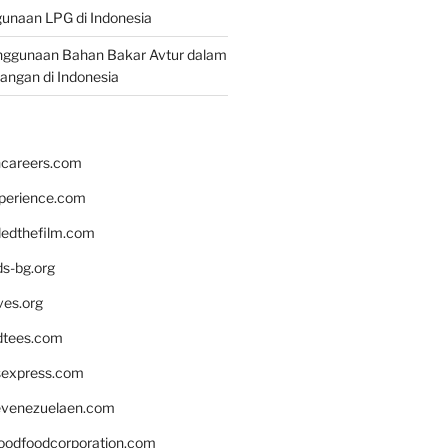
unaan LPG di Indonesia
nggunaan Bahan Bakar Avtur dalam
bangan di Indonesia
hcareers.com
xperience.com
edthefilm.com
ds-bg.org
ves.org
tees.com
rsexpress.com
venezuelaen.com
oodfoodcorporation.com