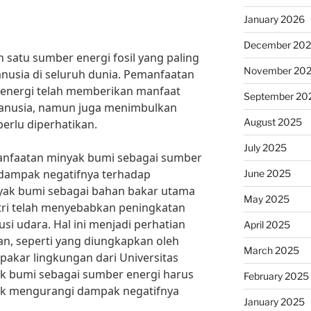
January 2026
December 20
satu sumber energi fosil yang paling
November 20
nusia di seluruh dunia. Pemanfaatan
energi telah memberikan manfaat
September 20
manusia, namun juga menimbulkan
August 2025
erlu diperhatikan.
July 2025
nfaatan minyak bumi sebagai sumber
 dampak negatifnya terhadap
June 2025
yak bumi sebagai bahan bakar utama
May 2025
tri telah menyebabkan peningkatan
si udara. Hal ini menjadi perhatian
April 2025
gan, seperti yang diungkapkan oleh
March 2025
pakar lingkungan dari Universitas
k bumi sebagai sumber energi harus
February 2025
uk mengurangi dampak negatifnya
January 2025