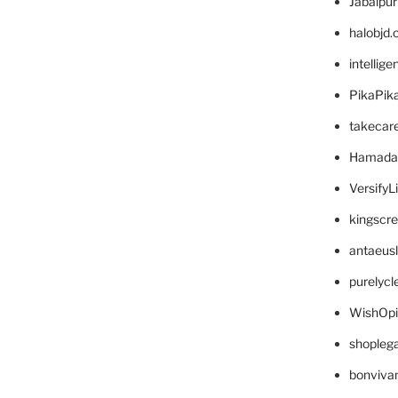
Jabalpu
halobjd
intellig
PikaPik
takecar
Hamada
VersifyL
kingscr
antaeus
purelyc
WishOp
shopleg
bonviva