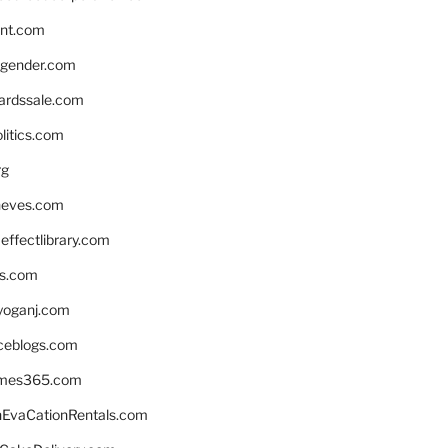
nnt.com
gender.com
ardssale.com
litics.com
rg
neves.com
ffectlibrary.com
ns.com
yoganj.com
rceblogs.com
ames365.com
EvaCationRentals.com