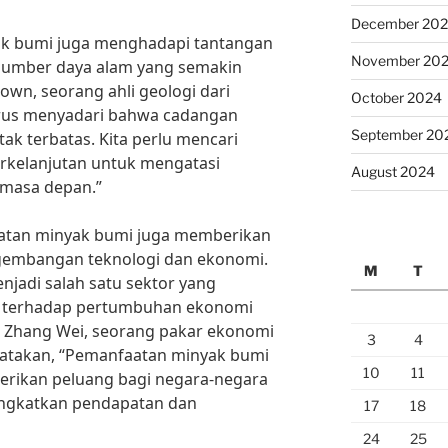
December 20
yak bumi juga menghadapi tantangan
November 20
 sumber daya alam yang semakin
own, seorang ahli geologi dari
October 2024
harus menyadari bahwa cadangan
September 20
tak terbatas. Kita perlu mencari
berkelanjutan untuk mengatasi
August 2024
 masa depan.”
atan minyak bumi juga memberikan
gembangan teknologi dan ekonomi.
M
T
njadi salah satu sektor yang
r terhadap pertumbuhan ekonomi
or Zhang Wei, seorang pakar ekonomi
3
4
ngatakan, “Pemanfaatan minyak bumi
10
11
rikan peluang bagi negara-negara
ngkatkan pendapatan dan
17
18
24
25