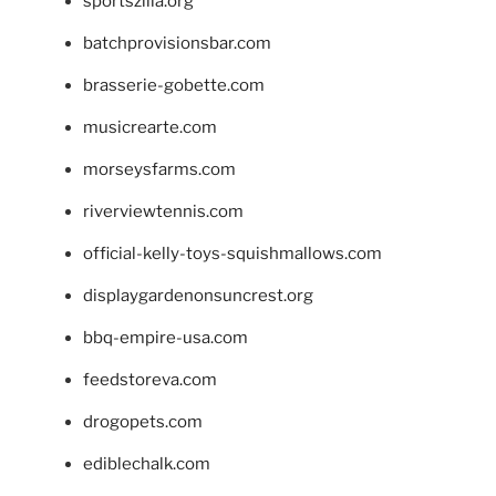
sportszilla.org
batchprovisionsbar.com
brasserie-gobette.com
musicrearte.com
morseysfarms.com
riverviewtennis.com
official-kelly-toys-squishmallows.com
displaygardenonsuncrest.org
bbq-empire-usa.com
feedstoreva.com
drogopets.com
ediblechalk.com