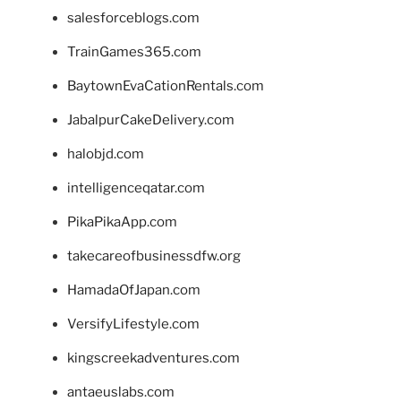
salesforceblogs.com
TrainGames365.com
BaytownEvaCationRentals.com
JabalpurCakeDelivery.com
halobjd.com
intelligenceqatar.com
PikaPikaApp.com
takecareofbusinessdfw.org
HamadaOfJapan.com
VersifyLifestyle.com
kingscreekadventures.com
antaeuslabs.com