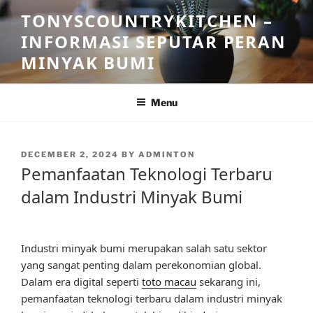
Skip
TONYSCOUNTRYKITCHEN –
to
INFORMASI SEPUTAR PERAN
content
MINYAK BUMI
Menu
POSTED
DECEMBER 2, 2024
BY
ADMINTON
ON
Pemanfaatan Teknologi Terbaru
dalam Industri Minyak Bumi
Industri minyak bumi merupakan salah satu sektor
yang sangat penting dalam perekonomian global.
Dalam era digital seperti
toto macau
sekarang ini,
pemanfaatan teknologi terbaru dalam industri minyak