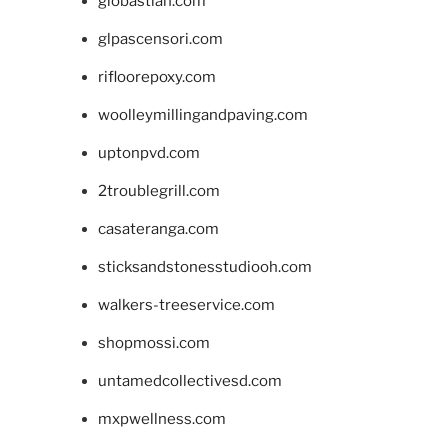
giobastian.com
glpascensori.com
rifloorepoxy.com
woolleymillingandpaving.com
uptonpvd.com
2troublegrill.com
casateranga.com
sticksandstonesstudiooh.com
walkers-treeservice.com
shopmossi.com
untamedcollectivesd.com
mxpwellness.com