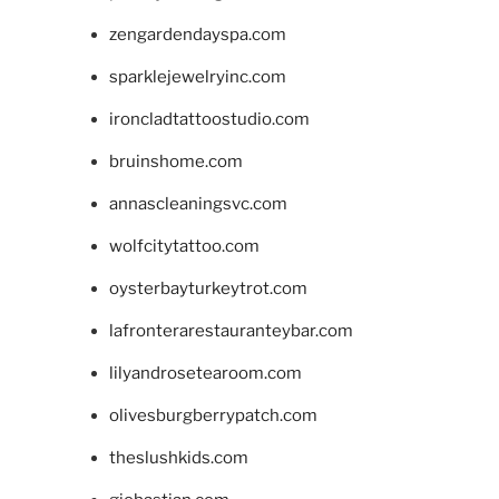
zengardendayspa.com
sparklejewelryinc.com
ironcladtattoostudio.com
bruinshome.com
annascleaningsvc.com
wolfcitytattoo.com
oysterbayturkeytrot.com
lafronterarestauranteybar.com
lilyandrosetearoom.com
olivesburgberrypatch.com
theslushkids.com