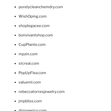
purelycleanchemdry.com
WishOping.com
shoplegacee.com
bonvivantshop.com
CupPlante.com
mpzin.com
stcreal.com
PopUpFlea.com
valueml.com
rebeccatorresjewelry.com
jmpbliss.com
drjorgerico.com