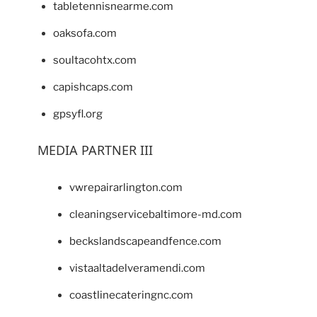
tabletennisnearme.com
oaksofa.com
soultacohtx.com
capishcaps.com
gpsyfl.org
MEDIA PARTNER III
vwrepairarlington.com
cleaningservicebaltimore-md.com
beckslandscapeandfence.com
vistaaltadelveramendi.com
coastlinecateringnc.com