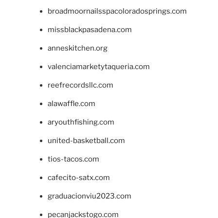
broadmoornailsspacoloradosprings.com
missblackpasadena.com
anneskitchen.org
valenciamarketytaqueria.com
reefrecordsllc.com
alawaffle.com
aryouthfishing.com
united-basketball.com
tios-tacos.com
cafecito-satx.com
graduacionviu2023.com
pecanjackstogo.com