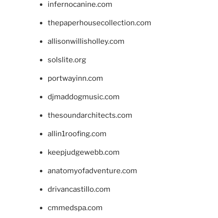
infernocanine.com
thepaperhousecollection.com
allisonwillisholley.com
solslite.org
portwayinn.com
djmaddogmusic.com
thesoundarchitects.com
allin1roofing.com
keepjudgewebb.com
anatomyofadventure.com
drivancastillo.com
cmmedspa.com