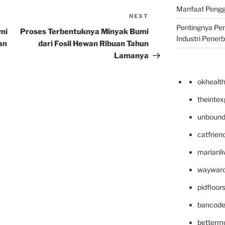
Manfaat Pengg
NEXT
Next
Pentingnya Pe
Post
mi
Proses Terbentuknya Minyak Bumi
Industri Pener
an
dari Fosil Hewan Ribuan Tahun
Lamanya
okhealt
theinte
unbound
catfrien
marianli
wayward
pidfloo
bancode
betterm