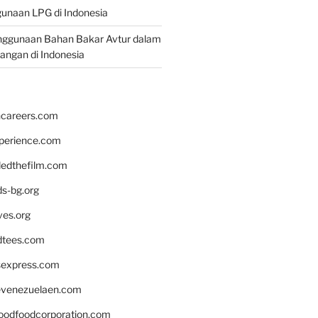
unaan LPG di Indonesia
nggunaan Bahan Bakar Avtur dalam
bangan di Indonesia
hcareers.com
xperience.com
edthefilm.com
ds-bg.org
ves.org
tees.com
rsexpress.com
venezuelaen.com
oodfoodcorporation.com