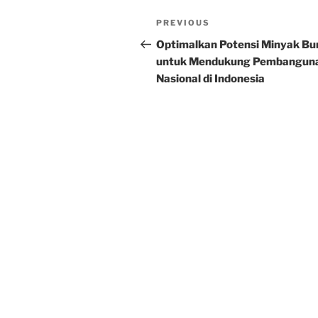
Post
Previous
PREVIOUS
navigation
Post
Optimalkan Potensi Minyak Bu
untuk Mendukung Pembangun
Nasional di Indonesia