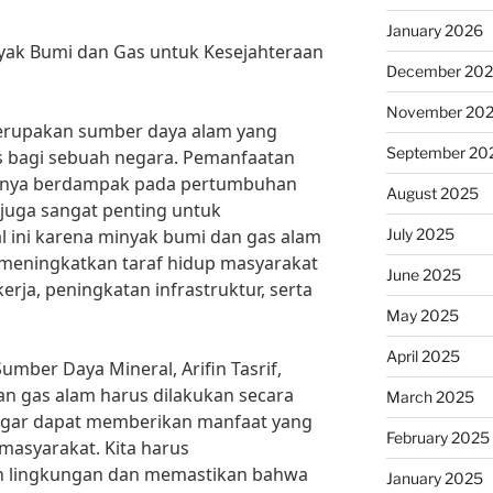
January 2026
ak Bumi dan Gas untuk Kesejahteraan
December 20
November 20
erupakan sumber daya alam yang
September 20
s bagi sebuah negara. Pemanfaatan
hanya berdampak pada pertumbuhan
August 2025
 juga sangat penting untuk
July 2025
l ini karena minyak bumi dan gas alam
 meningkatkan taraf hidup masyarakat
June 2025
erja, peningkatan infrastruktur, serta
May 2025
April 2025
mber Daya Mineral, Arifin Tasrif,
n gas alam harus dilakukan secara
March 2025
 agar dapat memberikan manfaat yang
February 2025
masyarakat. Kita harus
n lingkungan dan memastikan bahwa
January 2025