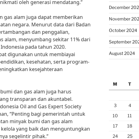
inikmati oleh generasi mendatang.”
December 20
n gas alam juga dapat memberikan
November 20
atan negara. Menurut data dari Badan
October 2024
 pertambangan dan penggalian,
s alam, menyumbang sekitar 11% dari
September 20
 Indonesia pada tahun 2020.
August 2024
apat digunakan untuk membiayai
endidikan, kesehatan, serta program-
eningkatkan kesejahteraan
M
T
bumi dan gas alam juga harus
ang transparan dan akuntabel.
3
4
donesia Oil and Gas Expert Society
man, “Penting bagi pemerintah untuk
10
11
an minyak bumi dan gas alam
17
18
a kelola yang baik dan menguntungkan
ya segelintir pihak.”
24
25