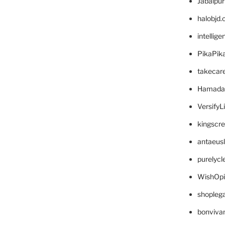
Jabalpu
halobjd
intellig
PikaPik
takecar
Hamada
VersifyL
kingscr
antaeus
purelyc
WishOp
shopleg
bonviva