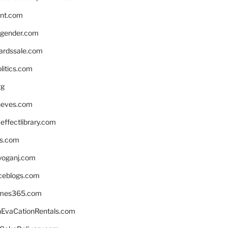
nnt.com
gender.com
ardssale.com
litics.com
rg
neves.com
ffectlibrary.com
ns.com
yoganj.com
rceblogs.com
ames365.com
EvaCationRentals.com