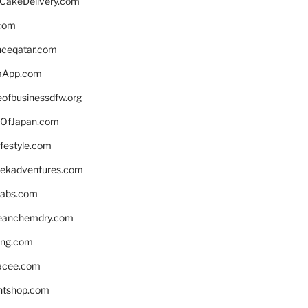
rCakeDelivery.com
.com
enceqatar.com
aApp.com
eofbusinessdfw.org
OfJapan.com
ifestyle.com
eekadventures.com
labs.com
leanchemdry.com
ing.com
acee.com
ntshop.com