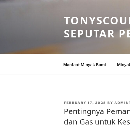
Skip
to
TONYSCOU
content
SEPUTAR P
Manfaat Minyak Bumi
Minya
POSTED
FEBRUARY 17, 2025
BY
ADMIN
ON
Pentingnya Peman
dan Gas untuk Ke