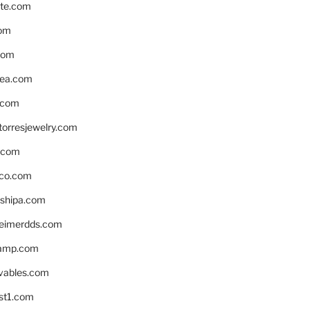
te.com
om
com
ea.com
.com
torresjewelry.com
s.com
ico.com
shipa.com
eimerdds.com
camp.com
ivables.com
st1.com