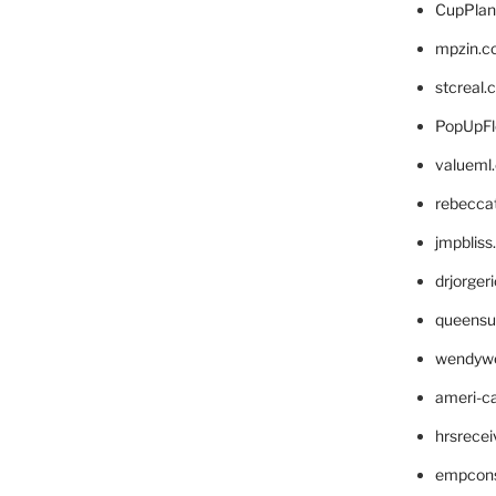
CupPlan
mpzin.c
stcreal.
PopUpFl
valueml
rebecca
jmpblis
drjorger
queensu
wendyw
ameri-
hrsrece
empcon