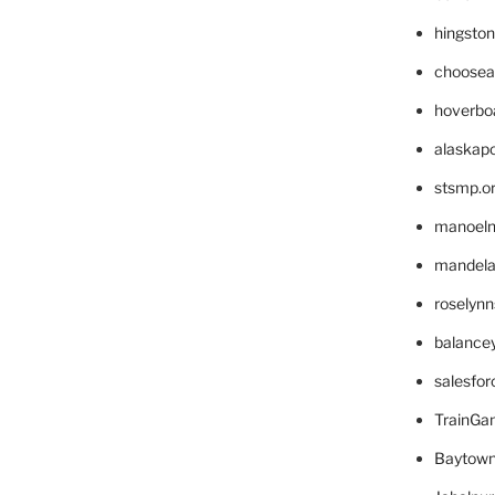
hingsto
choosea
hoverbo
alaskapo
stsmp.o
manoel
mandelae
roselyn
balance
salesfo
TrainG
Baytown