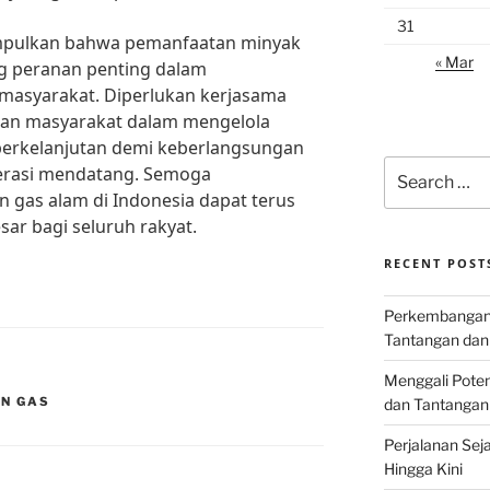
31
impulkan bahwa pemanfaatan minyak
« Mar
 peranan penting dalam
masyarakat. Diperlukan kerjasama
 dan masyarakat dalam mengelola
 berkelanjutan demi keberlangsungan
Search
erasi mendatang. Semoga
for:
 gas alam di Indonesia dapat terus
ar bagi seluruh rakyat.
RECENT POST
Perkembangan I
Tantangan dan
Menggali Poten
AN GAS
dan Tantangan
Perjalanan Seja
Hingga Kini