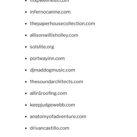
mxpwellness.com
infernocanine.com
thepaperhousecollection.com
allisonwillisholley.com
solslite.org
portwayinn.com
djmaddogmusic.com
thesoundarchitects.com
allin1roofing.com
keepjudgewebb.com
anatomyofadventure.com
drivancastillo.com