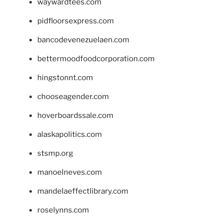
waywardtees.com
pidfloorsexpress.com
bancodevenezuelaen.com
bettermoodfoodcorporation.com
hingstonnt.com
chooseagender.com
hoverboardssale.com
alaskapolitics.com
stsmp.org
manoelneves.com
mandelaeffectlibrary.com
roselynns.com