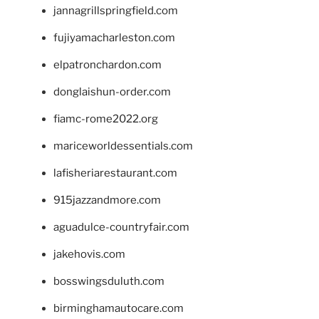
jannagrillspringfield.com
fujiyamacharleston.com
elpatronchardon.com
donglaishun-order.com
fiamc-rome2022.org
mariceworldessentials.com
lafisheriarestaurant.com
915jazzandmore.com
aguadulce-countryfair.com
jakehovis.com
bosswingsduluth.com
birminghamautocare.com