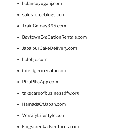
balanceyoganj.com
salesforceblogs.com
TrainGames365.com
BaytownEvaCationRentals.com
JabalpurCakeDelivery.com
halobjd.com
intelligenceqatar.com
PikaPikaApp.com
takecareofbusinessdfw.org
HamadaOfJapan.com
VersifyLifestyle.com
kingscreekadventures.com