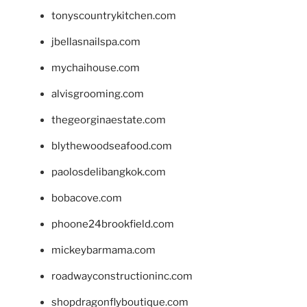
tonyscountrykitchen.com
jbellasnailspa.com
mychaihouse.com
alvisgrooming.com
thegeorginaestate.com
blythewoodseafood.com
paolosdelibangkok.com
bobacove.com
phoone24brookfield.com
mickeybarmama.com
roadwayconstructioninc.com
shopdragonflyboutique.com