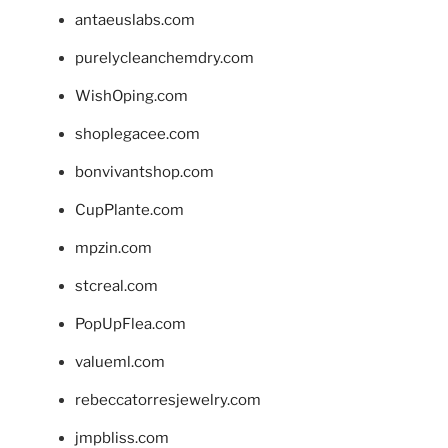
antaeuslabs.com
purelycleanchemdry.com
WishOping.com
shoplegacee.com
bonvivantshop.com
CupPlante.com
mpzin.com
stcreal.com
PopUpFlea.com
valueml.com
rebeccatorresjewelry.com
jmpbliss.com