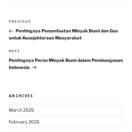
Post
Previous
PREVIOUS
navigation
Post
Pentingnya Pemanfaatan Minyak Bumi dan Gas
untuk Kesejahteraan Masyarakat
Next
NEXT
Post
Pentingnya Peran Minyak Bumi dalam Pembangunan
Indonesia
ARCHIVES
March 2026
February 2026