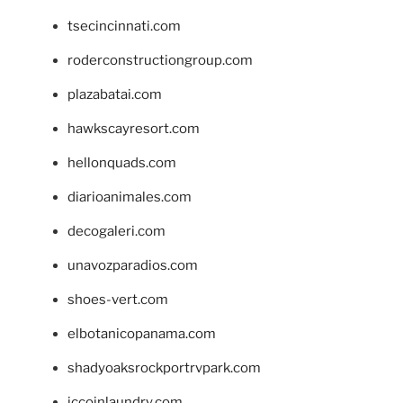
tsecincinnati.com
roderconstructiongroup.com
plazabatai.com
hawkscayresort.com
hellonquads.com
diarioanimales.com
decogaleri.com
unavozparadios.com
shoes-vert.com
elbotanicopanama.com
shadyoaksrockportrvpark.com
jccoinlaundry.com