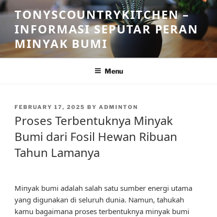
Skip
TONYSCOUNTRYKITCHEN –
to
INFORMASI SEPUTAR PERAN
content
MINYAK BUMI
Menu
POSTED
FEBRUARY 17, 2025
BY
ADMINTON
ON
Proses Terbentuknya Minyak
Bumi dari Fosil Hewan Ribuan
Tahun Lamanya
Minyak bumi adalah salah satu sumber energi utama
yang digunakan di seluruh dunia. Namun, tahukah
kamu bagaimana proses terbentuknya minyak bumi