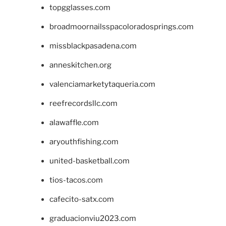
topgglasses.com
broadmoornailsspacoloradosprings.com
missblackpasadena.com
anneskitchen.org
valenciamarketytaqueria.com
reefrecordsllc.com
alawaffle.com
aryouthfishing.com
united-basketball.com
tios-tacos.com
cafecito-satx.com
graduacionviu2023.com