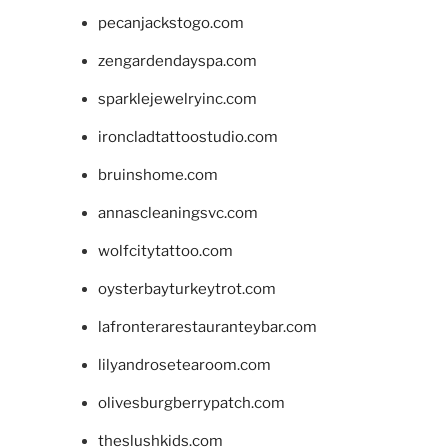
pecanjackstogo.com
zengardendayspa.com
sparklejewelryinc.com
ironcladtattoostudio.com
bruinshome.com
annascleaningsvc.com
wolfcitytattoo.com
oysterbayturkeytrot.com
lafronterarestauranteybar.com
lilyandrosetearoom.com
olivesburgberrypatch.com
theslushkids.com