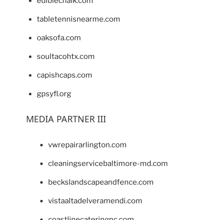
ediblechalk.com
tabletennisnearme.com
oaksofa.com
soultacohtx.com
capishcaps.com
gpsyfl.org
MEDIA PARTNER III
vwrepairarlington.com
cleaningservicebaltimore-md.com
beckslandscapeandfence.com
vistaaltadelveramendi.com
coastlinecateringnc.com