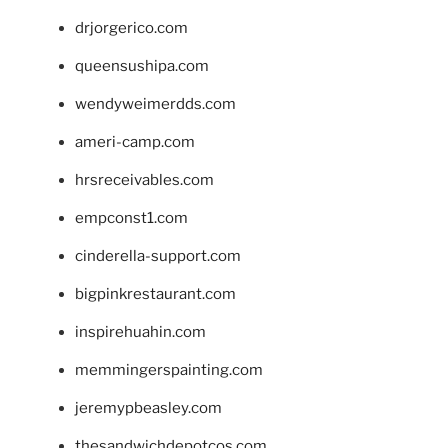
drjorgerico.com
queensushipa.com
wendyweimerdds.com
ameri-camp.com
hrsreceivables.com
empconst1.com
cinderella-support.com
bigpinkrestaurant.com
inspirehuahin.com
memmingerspainting.com
jeremypbeasley.com
thesandwichdepotcos.com