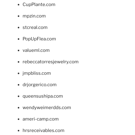
CupPlante.com
mpzin.com
stcreal.com
PopUpFlea.com
valueml.com
rebeccatorresjewelry.com
jmpbliss.com
drjorgerico.com
queensushipa.com
wendyweimerdds.com
ameri-camp.com
hrsreceivables.com