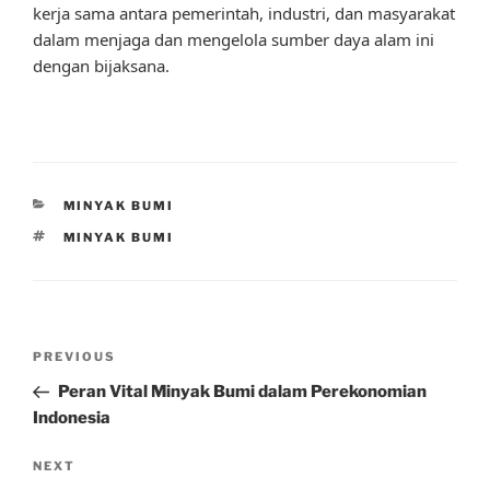
kerja sama antara pemerintah, industri, dan masyarakat
dalam menjaga dan mengelola sumber daya alam ini
dengan bijaksana.
CATEGORIES
MINYAK BUMI
TAGS
MINYAK BUMI
Post
Previous
PREVIOUS
navigation
Post
Peran Vital Minyak Bumi dalam Perekonomian
Indonesia
Next
NEXT