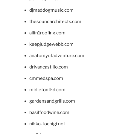
djmaddogmusic.com
thesoundarchitects.com
allin1roofing.com
keepjudgewebb.com
anatomyofadventure.com
drivancastillo.com
cmmedspa.com
midletontkd.com
gardensandgrills.com
basilfoodwine.com
nikko-tochigi.net