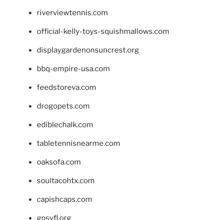
riverviewtennis.com
official-kelly-toys-squishmallows.com
displaygardenonsuncrest.org
bbq-empire-usa.com
feedstoreva.com
drogopets.com
ediblechalk.com
tabletennisnearme.com
oaksofa.com
soultacohtx.com
capishcaps.com
gpsyfl.org