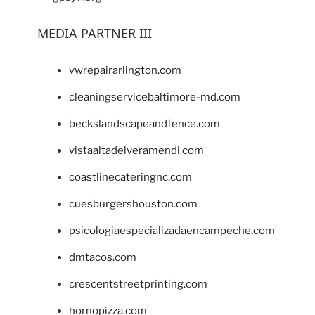
MEDIA PARTNER III
vwrepairarlington.com
cleaningservicebaltimore-md.com
beckslandscapeandfence.com
vistaaltadelveramendi.com
coastlinecateringnc.com
cuesburgershouston.com
psicologiaespecializadaencampeche.com
dmtacos.com
crescentstreetprinting.com
hornopizza.com