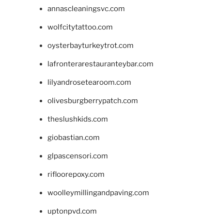
annascleaningsvc.com
wolfcitytattoo.com
oysterbayturkeytrot.com
lafronterarestauranteybar.com
lilyandrosetearoom.com
olivesburgberrypatch.com
theslushkids.com
giobastian.com
glpascensori.com
rifloorepoxy.com
woolleymillingandpaving.com
uptonpvd.com