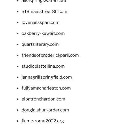
alkaspringswater.com
318mainstreet8h.com
lovenailsspari.com
oakberry-kuwait.com
quartzliterary.com
friendsofbroderickpark.com
studiopiattellina.com
jannagrillspringfield.com
fujiyamacharleston.com
elpatronchardon.com
donglaishun-order.com
fiamc-rome2022.org