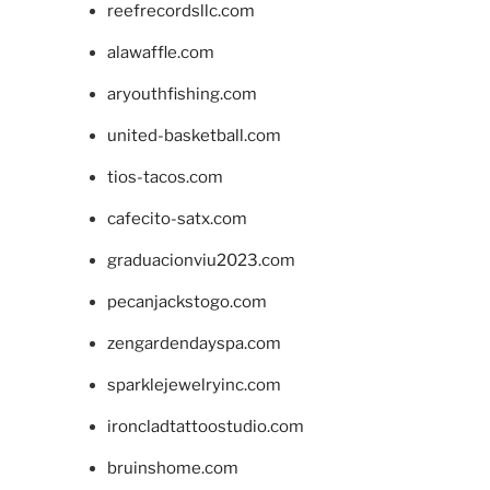
reefrecordsllc.com
alawaffle.com
aryouthfishing.com
united-basketball.com
tios-tacos.com
cafecito-satx.com
graduacionviu2023.com
pecanjackstogo.com
zengardendayspa.com
sparklejewelryinc.com
ironcladtattoostudio.com
bruinshome.com