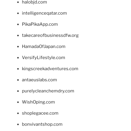
halobjd.com
intelligenceqatar.com
PikaPikaApp.com
takecareofbusinessdfw.org
HamadaOfJapan.com
VersifyLifestyle.com
kingscreekadventures.com
antaeuslabs.com
purelycleanchemdry.com
WishOping.com
shoplegacee.com
bonvivantshop.com