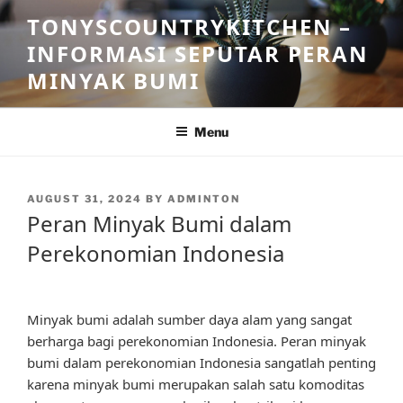
Skip
TONYSCOUNTRYKITCHEN –
to
INFORMASI SEPUTAR PERAN
content
MINYAK BUMI
Menu
POSTED
AUGUST 31, 2024
BY
ADMINTON
ON
Peran Minyak Bumi dalam
Perekonomian Indonesia
Minyak bumi adalah sumber daya alam yang sangat
berharga bagi perekonomian Indonesia. Peran minyak
bumi dalam perekonomian Indonesia sangatlah penting
karena minyak bumi merupakan salah satu komoditas