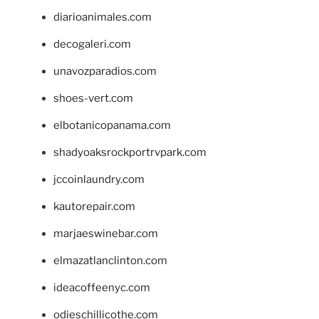
diarioanimales.com
decogaleri.com
unavozparadios.com
shoes-vert.com
elbotanicopanama.com
shadyoaksrockportrvpark.com
jccoinlaundry.com
kautorepair.com
marjaeswinebar.com
elmazatlanclinton.com
ideacoffeenyc.com
odieschillicothe.com