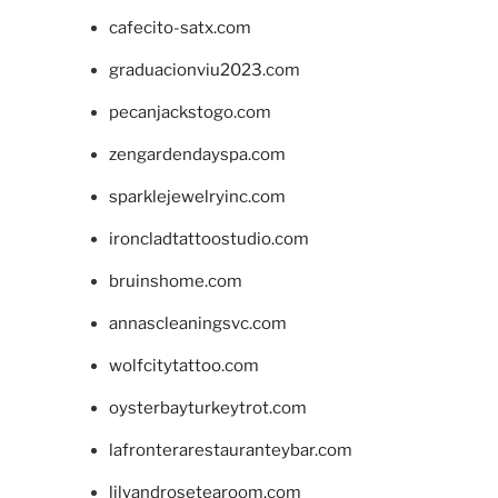
cafecito-satx.com
graduacionviu2023.com
pecanjackstogo.com
zengardendayspa.com
sparklejewelryinc.com
ironcladtattoostudio.com
bruinshome.com
annascleaningsvc.com
wolfcitytattoo.com
oysterbayturkeytrot.com
lafronterarestauranteybar.com
lilyandrosetearoom.com