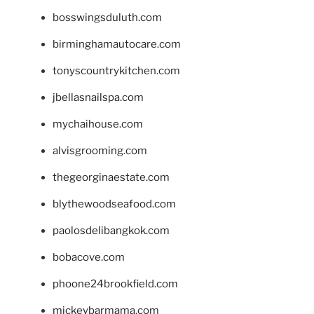
bosswingsduluth.com
birminghamautocare.com
tonyscountrykitchen.com
jbellasnailspa.com
mychaihouse.com
alvisgrooming.com
thegeorginaestate.com
blythewoodseafood.com
paolosdelibangkok.com
bobacove.com
phoone24brookfield.com
mickeybarmama.com