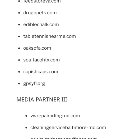
feedstoreva.com
drogopets.com
ediblechalk.com
tabletennisnearme.com
oaksofa.com
soultacohtx.com
capishcaps.com
gpsyfl.org
MEDIA PARTNER III
vwrepairarlington.com
cleaningservicebaltimore-md.com