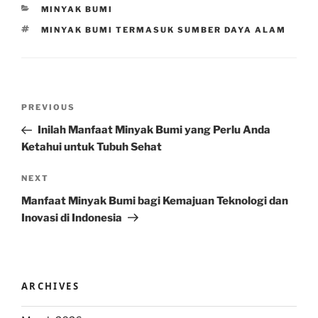
CATEGORIES
MINYAK BUMI
TAGS
MINYAK BUMI TERMASUK SUMBER DAYA ALAM
Post
Previous
PREVIOUS
navigation
Post
Inilah Manfaat Minyak Bumi yang Perlu Anda
Ketahui untuk Tubuh Sehat
Next
NEXT
Post
Manfaat Minyak Bumi bagi Kemajuan Teknologi dan
Inovasi di Indonesia
ARCHIVES