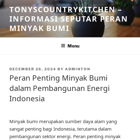
Skip
TONYSCOUNTRYKITCHEN –
to
INFORMASI SEPUTAR PERAN
content
MINYAK BUMI
Menu
POSTED
DECEMBER 26, 2024
BY
ADMINTON
ON
Peran Penting Minyak Bumi
dalam Pembangunan Energi
Indonesia
Minyak bumi merupakan sumber daya alam yang
sangat penting bagi Indonesia, terutama dalam
pembangunan sektor energi. Peran penting minyak