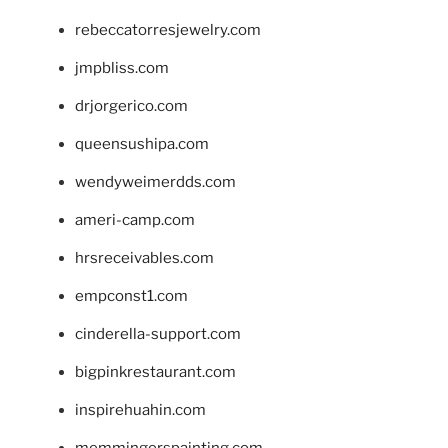
rebeccatorresjewelry.com
jmpbliss.com
drjorgerico.com
queensushipa.com
wendyweimerdds.com
ameri-camp.com
hrsreceivables.com
empconst1.com
cinderella-support.com
bigpinkrestaurant.com
inspirehuahin.com
memmingerspainting.com