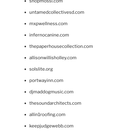
shopmossi.com
untamedcollectivesd.com
mxpwellness.com
infernocanine.com
thepaperhousecollection.com
allisonwillisholley.com
solslite.org
portwayinn.com
djmaddogmusic.com
thesoundarchitects.com
allin1roofing.com
keepjudgewebb.com