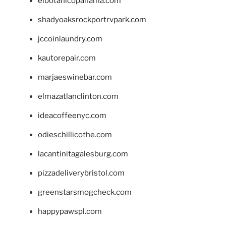
elbotanicopanama.com
shadyoaksrockportrvpark.com
jccoinlaundry.com
kautorepair.com
marjaeswinebar.com
elmazatlanclinton.com
ideacoffeenyc.com
odieschillicothe.com
lacantinitagalesburg.com
pizzadeliverybristol.com
greenstarsmogcheck.com
happypawspl.com