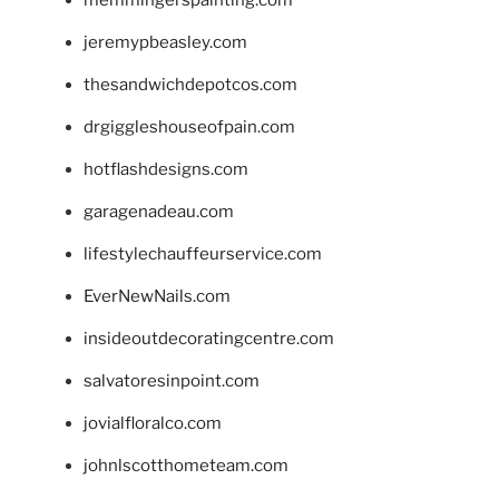
jeremypbeasley.com
thesandwichdepotcos.com
drgiggleshouseofpain.com
hotflashdesigns.com
garagenadeau.com
lifestylechauffeurservice.com
EverNewNails.com
insideoutdecoratingcentre.com
salvatoresinpoint.com
jovialfloralco.com
johnlscotthometeam.com