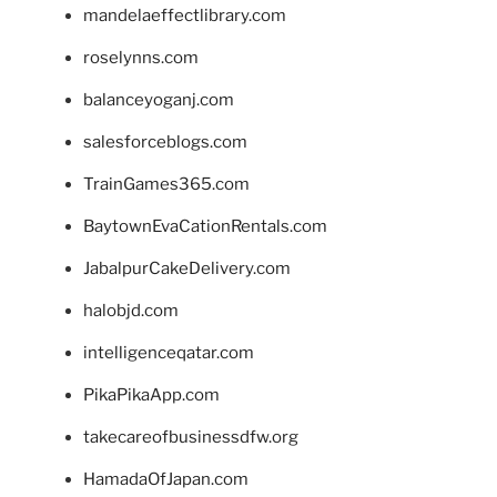
mandelaeffectlibrary.com
roselynns.com
balanceyoganj.com
salesforceblogs.com
TrainGames365.com
BaytownEvaCationRentals.com
JabalpurCakeDelivery.com
halobjd.com
intelligenceqatar.com
PikaPikaApp.com
takecareofbusinessdfw.org
HamadaOfJapan.com