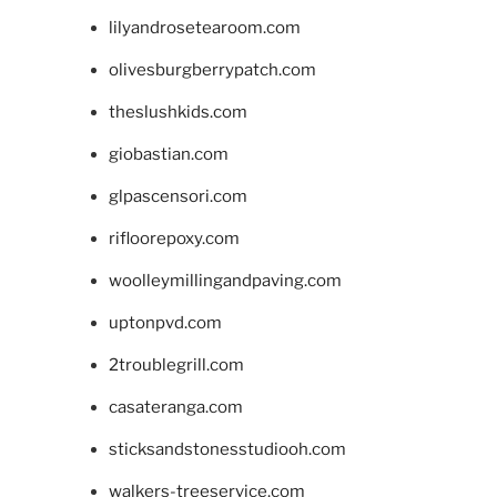
lilyandrosetearoom.com
olivesburgberrypatch.com
theslushkids.com
giobastian.com
glpascensori.com
rifloorepoxy.com
woolleymillingandpaving.com
uptonpvd.com
2troublegrill.com
casateranga.com
sticksandstonesstudiooh.com
walkers-treeservice.com