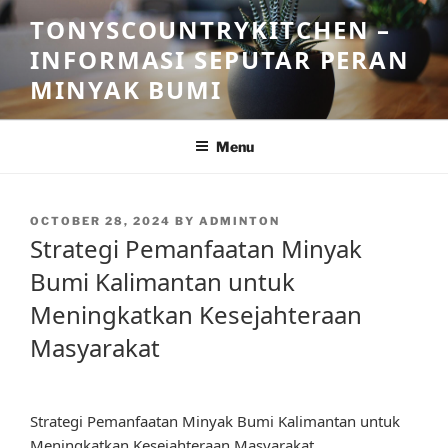
Skip
TONYSCOUNTRYKITCHEN –
to
INFORMASI SEPUTAR PERAN
content
MINYAK BUMI
Menu
POSTED
OCTOBER 28, 2024
BY
ADMINTON
ON
Strategi Pemanfaatan Minyak
Bumi Kalimantan untuk
Meningkatkan Kesejahteraan
Masyarakat
Strategi Pemanfaatan Minyak Bumi Kalimantan untuk
Meningkatkan Kesejahteraan Masyarakat