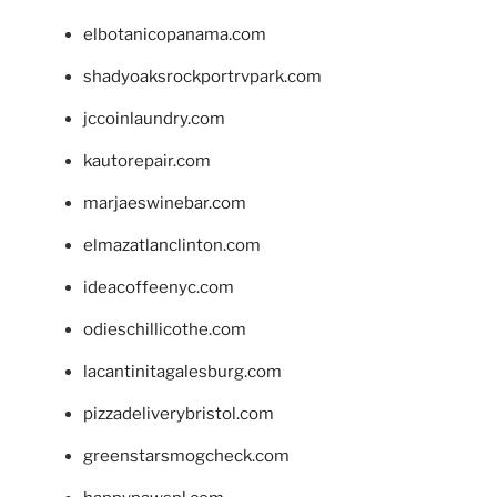
elbotanicopanama.com
shadyoaksrockportrvpark.com
jccoinlaundry.com
kautorepair.com
marjaeswinebar.com
elmazatlanclinton.com
ideacoffeenyc.com
odieschillicothe.com
lacantinitagalesburg.com
pizzadeliverybristol.com
greenstarsmogcheck.com