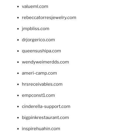
valueml.com
rebeccatorresjewelry.com
jmpbliss.com
drjorgerico.com
queensushipa.com
wendyweimerdds.com
ameri-camp.com
hrsreceivables.com
empconst1.com
cinderella-support.com
bigpinkrestaurant.com
inspirehuahin.com