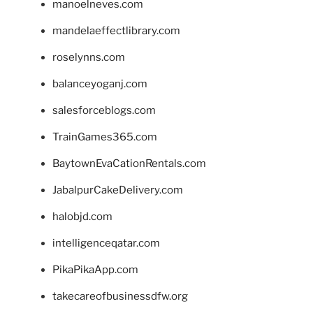
manoelneves.com
mandelaeffectlibrary.com
roselynns.com
balanceyoganj.com
salesforceblogs.com
TrainGames365.com
BaytownEvaCationRentals.com
JabalpurCakeDelivery.com
halobjd.com
intelligenceqatar.com
PikaPikaApp.com
takecareofbusinessdfw.org