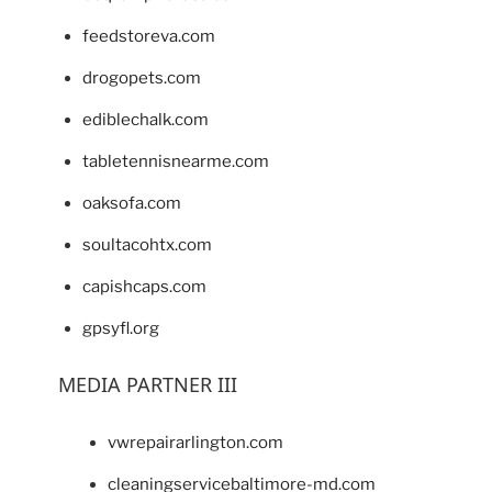
feedstoreva.com
drogopets.com
ediblechalk.com
tabletennisnearme.com
oaksofa.com
soultacohtx.com
capishcaps.com
gpsyfl.org
MEDIA PARTNER III
vwrepairarlington.com
cleaningservicebaltimore-md.com