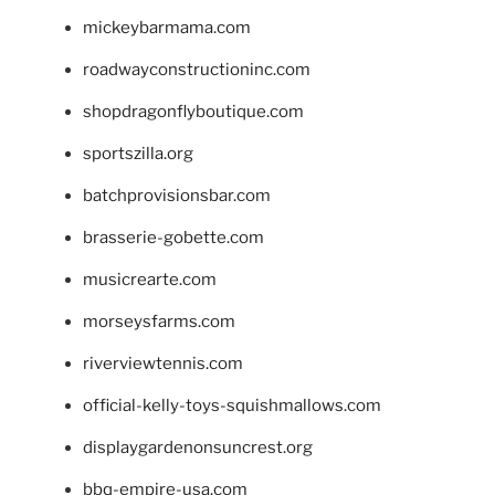
mickeybarmama.com
roadwayconstructioninc.com
shopdragonflyboutique.com
sportszilla.org
batchprovisionsbar.com
brasserie-gobette.com
musicrearte.com
morseysfarms.com
riverviewtennis.com
official-kelly-toys-squishmallows.com
displaygardenonsuncrest.org
bbq-empire-usa.com