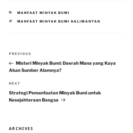
CATEGORIES
MANFAAT MINYAK BUMI
TAGS
MANFAAT MINYAK BUMI KALIMANTAN
Post
Previous
PREVIOUS
navigation
Post
Misteri Minyak Bumi: Daerah Mana yang Kaya
Akan Sumber Alamnya?
Next
NEXT
Post
Strategi Pemanfaatan Minyak Bumi untuk
Kesejahteraan Bangsa
ARCHIVES