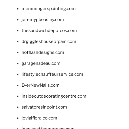
memmingerspainting.com
jeremypbeasley.com
thesandwichdepotcos.com
drgiggleshouseofpain.com
hotflashdesigns.com
garagenadeau.com
lifestylechauffeurservice.com
EverNewNails.com
insideoutdecoratingcentre.com
salvatoresinpoint.com
jovialfloralco.com
johnlscotthometeam.com