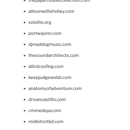
thepaperhousecollection.com
allisonwillisholley.com
solslite.org
portwayinn.com
djmaddogmusic.com
thesoundarchitects.com
allin1roofing.com
keepjudgewebb.com
anatomyofadventure.com
drivancastillo.com
cmmedspa.com
midletontkd.com