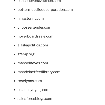
bancodevenezuelaen.com
bettermoodfoodcorporation.com
hingstonnt.com
chooseagender.com
hoverboardssale.com
alaskapolitics.com
stsmp.org
manoelneves.com
mandelaeffectlibrary.com
roselynns.com
balanceyoganj.com
salesforceblogs.com