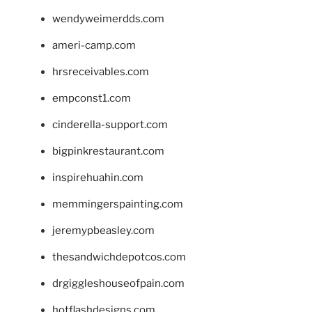
wendyweimerdds.com
ameri-camp.com
hrsreceivables.com
empconst1.com
cinderella-support.com
bigpinkrestaurant.com
inspirehuahin.com
memmingerspainting.com
jeremypbeasley.com
thesandwichdepotcos.com
drgiggleshouseofpain.com
hotflashdesigns.com