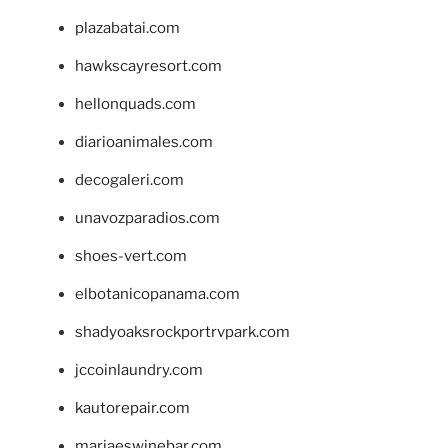
plazabatai.com
hawkscayresort.com
hellonquads.com
diarioanimales.com
decogaleri.com
unavozparadios.com
shoes-vert.com
elbotanicopanama.com
shadyoaksrockportrvpark.com
jccoinlaundry.com
kautorepair.com
marjaeswinebar.com