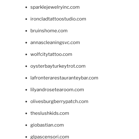
sparklejewelryinc.com
ironcladtattoostudio.com
bruinshome.com
annascleaningsvc.com
wolfcitytattoo.com
oysterbayturkeytrot.com
lafronterarestauranteybar.com
lilyandrosetearoom.com
olivesburgberrypatch.com
theslushkids.com
giobastian.com
glpascensori.com