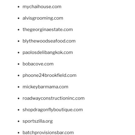
mychaihouse.com
alvisgrooming.com
thegeorginaestate.com
blythewoodseafood.com
paolosdelibangkok.com
bobacove.com
phoone24brookfield.com
mickeybarmama.com
roadwayconstructioninc.com
shopdragonflyboutique.com
sportszilla.org
batchprovisionsbar.com