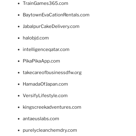
TrainGames365.com
BaytownEvaCationRentals.com
JabalpurCakeDelivery.com
halobjd.com
intelligenceqatar.com
PikaPikaApp.com
takecareofbusinessdfw.org
HamadaOfJapan.com
VersifyLifestyle.com
kingscreekadventures.com
antaeuslabs.com
purelycleanchemdry.com