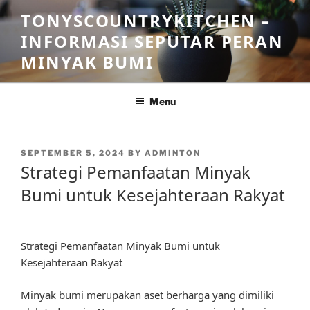
Skip
TONYSCOUNTRYKITCHEN –
to
INFORMASI SEPUTAR PERAN
content
MINYAK BUMI
Menu
POSTED
SEPTEMBER 5, 2024
BY
ADMINTON
ON
Strategi Pemanfaatan Minyak
Bumi untuk Kesejahteraan Rakyat
Strategi Pemanfaatan Minyak Bumi untuk
Kesejahteraan Rakyat
Minyak bumi merupakan aset berharga yang dimiliki