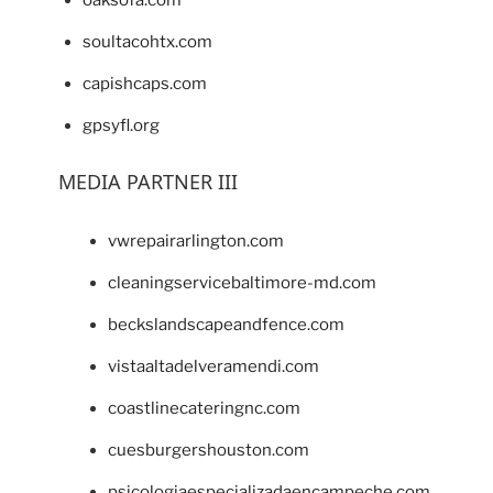
oaksofa.com
soultacohtx.com
capishcaps.com
gpsyfl.org
MEDIA PARTNER III
vwrepairarlington.com
cleaningservicebaltimore-md.com
beckslandscapeandfence.com
vistaaltadelveramendi.com
coastlinecateringnc.com
cuesburgershouston.com
psicologiaespecializadaencampeche.com