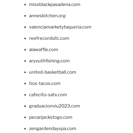
missblackpasadena.com
anneskitchen.org
valenciamarketytaqueria.com
reefrecordsllc.com
alawaffle.com
aryouthfishing.com
united-basketball.com
tios-tacos.com
cafecito-satx.com
graduacionviu2023.com
pecanjackstogo.com
zengardendayspa.com