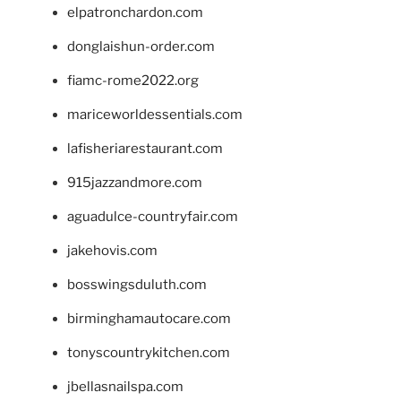
elpatronchardon.com
donglaishun-order.com
fiamc-rome2022.org
mariceworldessentials.com
lafisheriarestaurant.com
915jazzandmore.com
aguadulce-countryfair.com
jakehovis.com
bosswingsduluth.com
birminghamautocare.com
tonyscountrykitchen.com
jbellasnailspa.com