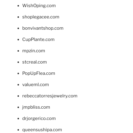
WishOping.com
shoplegacee.com
bonvivantshop.com
CupPlante.com
mpzin.com
stcreal.com
PopUpFlea.com
valueml.com
rebeccatorresjewelry.com
jmpbliss.com
drjorgerico.com
queensushipa.com